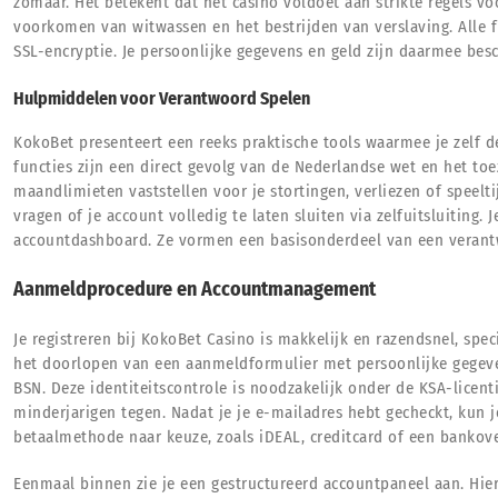
zomaar. Het betekent dat het casino voldoet aan strikte regels voo
voorkomen van witwassen en het bestrijden van verslaving. Alle 
SSL-encryptie. Je persoonlijke gegevens en geld zijn daarmee be
Hulpmiddelen voor Verantwoord Spelen
KokoBet presenteert een reeks praktische tools waarmee je zelf d
functies zijn een direct gevolg van de Nederlandse wet en het toe
maandlimieten vaststellen voor je stortingen, verliezen of speelt
vragen of je account volledig te laten sluiten via zelfuitsluiting. 
accountdashboard. Ze vormen een basisonderdeel van een verant
Aanmeldprocedure en Accountmanagement
Je registreren bij KokoBet Casino is makkelijk en razendsnel, spe
het doorlopen van een aanmeldformulier met persoonlijke gegeve
BSN. Deze identiteitscontrole is noodzakelijk onder de KSA-licen
minderjarigen tegen. Nadat je je e-mailadres hebt gecheckt, kun 
betaalmethode naar keuze, zoals iDEAL, creditcard of een bankove
Eenmaal binnen zie je een gestructureerd accountpaneel aan. Hier r