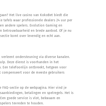
 gaan? Het live casino van KokoBet biedt die
e tafels waar professionele dealers 24 uur per
 en andere spelers. Evolution Gaming en
un betrouwbaarheid en brede aanbod. Of je nu
e sectie komt over levendig en echt aan.
t verleent ondersteuning via diverse kanalen.
ulp. Deze dienst is voorhanden in het
. Een telefoonlijn ontbreekt, hetgeen voor
at compenseert voor de meeste gebruikers
e FAQ-sectie op de webpagina. Hier vind je
aanbiedingen, betalingen en spelregels. Het is
. Een goede service is vlot, bekwaam en
 spelers tevreden te houden.