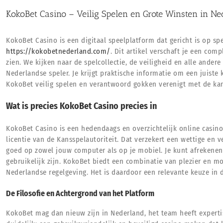
KokoBet Casino – Veilig Spelen en Grote Winsten in Ne
KokoBet Casino is een digitaal speelplatform dat gericht is op sp
https://kokobetnederland.com/
. Dit artikel verschaft je een com
zien. We kijken naar de spelcollectie, de veiligheid en alle andere
Nederlandse speler. Je krijgt praktische informatie om een juist
KokoBet veilig spelen en verantwoord gokken verenigt met de kan
Wat is precies KokoBet Casino precies in
KokoBet Casino is een hedendaags en overzichtelijk online casino
licentie van de Kansspelautoriteit. Dat verzekert een wettige en 
goed op zowel jouw computer als op je mobiel. Je kunt afrekene
gebruikelijk zijn. KokoBet biedt een combinatie van plezier en m
Nederlandse regelgeving. Het is daardoor een relevante keuze in d
De Filosofie en Achtergrond van het Platform
KokoBet mag dan nieuw zijn in Nederland, het team heeft expertis