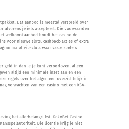
tpakket. Dat aanbod is meestal verspreid over
or alvorens je iets accepteert. Die voorwaarden
 het welkomstaanbod houdt het casino de
ins voor nieuwe slots, cashback-acties of extra
programma of vip-club, waar vaste spelers
r geld in dan je je kunt veroorloven, alleen
ven altijd een minimale inzet aan en een
eze regels over het algemeen overzichtelijk in
e mag verwachten van een casino met een KSA-
eving het allerbelangrijkst. KokoBet Casino
ansspelautoriteit. Die licentie krijg je niet