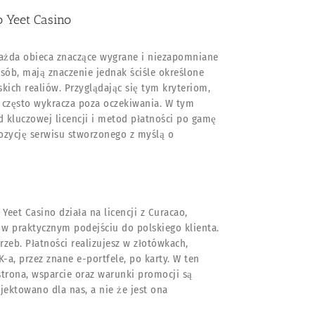
o Yeet Casino
Każda obieca znaczące wygrane i niezapomniane
sób, mają znaczenie jednak ściśle określone
kich realiów. Przyglądając się tym kryteriom,
le często wykracza poza oczekiwania. W tym
d kluczowej licencji i metod płatności po gamę
pozycję serwisu stworzonego z myślą o
Yeet Casino działa na licencji z Curacao,
w praktycznym podejściu do polskiego klienta.
zeb. Płatności realizujesz w złotówkach,
a, przez znane e-portfele, po karty. W ten
trona, wsparcie oraz warunki promocji są
jektowano dla nas, a nie że jest ona