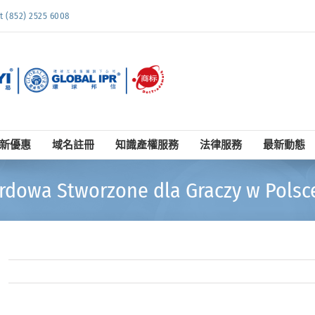
852) 2525 6008
新優惠
域名註冊
知識產權服務
法律服務
最新動態
rdowa Stworzone dla Graczy w Polsce