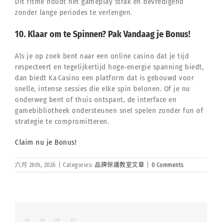
Dit ritme houdt het gameplay strak en bevredigend
zonder lange periodes te verlengen.
10. Klaar om te Spinnen? Pak Vandaag je Bonus!
Als je op zoek bent naar een online casino dat je tijd
respecteert en tegelijkertijd hoge‑energie spanning biedt,
dan biedt Ka Casino een platform dat is gebouwd voor
snelle, intense sessies die elke spin belonen. Of je nu
onderweg bent of thuis ontspant, de interface en
gamebibliotheek ondersteunen snel spelen zonder fun of
strategie te compromitteren.
Claim nu je Bonus!
六月 26th, 2026
|
Categories:
品牌保護教室文章
|
0 Comments
Facebook
LinkedIn
Whatsapp
Email