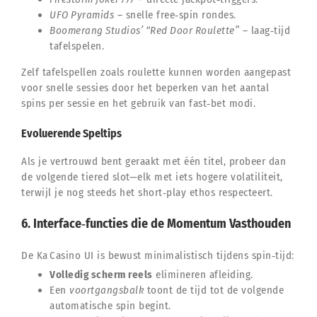
UFO Pyramids
– snelle free‑spin rondes.
Boomerang Studios’ “Red Door Roulette”
– laag‑tijd
tafelspelen.
Zelf tafelspellen zoals roulette kunnen worden aangepast
voor snelle sessies door het beperken van het aantal
spins per sessie en het gebruik van fast‑bet modi.
Evoluerende Speltips
Als je vertrouwd bent geraakt met één titel, probeer dan
de volgende tiered slot—elk met iets hogere volatiliteit,
terwijl je nog steeds het short‑play ethos respecteert.
6. Interface‑functies die de Momentum Vasthouden
De Ka Casino UI is bewust minimalistisch tijdens spin‑tijd:
Volledig scherm reels
elimineren afleiding.
Een
voortgangsbalk
toont de tijd tot de volgende
automatische spin begint.