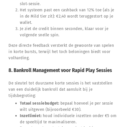
slot‑sessie.
Het systeem past een cashback van 12% toe (als je
in de Mild tier zit): €2,40 wordt teruggestort op je
wallet.
Je ziet de credit binnen seconden, klaar voor je
volgende snelle spin.
Deze directe feedback versterkt de gewoonte van spelen
in korte bursts, terwijl het toch beloningen biedt voor
volharding.
8. Bankroll Management voor Rapid Play Sessies
De sleutel tot duurzame korte sessies is het vaststellen
van een duidelijk bankroll dat aansluit bij je
tijdsbegroting:
Totaal sessiebudget:
bepaal hoeveel je per sessie
wilt uitgeven (bijvoorbeeld €30).
Inzetlimiet:
houd individuele inzetten onder €5 om
de speeltijd te maximaliseren.