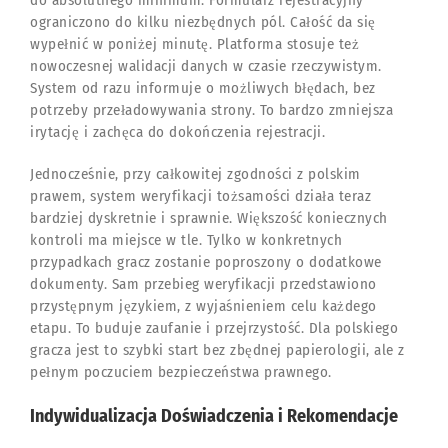
do absolutnego minimum. Formularz rejestracyjny
ograniczono do kilku niezbędnych pól. Całość da się
wypełnić w poniżej minutę. Platforma stosuje też
nowoczesnej walidacji danych w czasie rzeczywistym.
System od razu informuje o możliwych błędach, bez
potrzeby przeładowywania strony. To bardzo zmniejsza
irytację i zachęca do dokończenia rejestracji.
Jednocześnie, przy całkowitej zgodności z polskim
prawem, system weryfikacji tożsamości działa teraz
bardziej dyskretnie i sprawnie. Większość koniecznych
kontroli ma miejsce w tle. Tylko w konkretnych
przypadkach gracz zostanie poproszony o dodatkowe
dokumenty. Sam przebieg weryfikacji przedstawiono
przystępnym językiem, z wyjaśnieniem celu każdego
etapu. To buduje zaufanie i przejrzystość. Dla polskiego
gracza jest to szybki start bez zbędnej papierologii, ale z
pełnym poczuciem bezpieczeństwa prawnego.
Indywidualizacja Doświadczenia i Rekomendacje