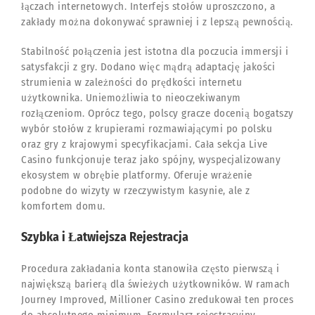
łączach internetowych. Interfejs stołów uproszczono, a
zakłady można dokonywać sprawniej i z lepszą pewnością.
Stabilność połączenia jest istotna dla poczucia immersji i
satysfakcji z gry. Dodano więc mądrą adaptację jakości
strumienia w zależności do prędkości internetu
użytkownika. Uniemożliwia to nieoczekiwanym
rozłączeniom. Oprócz tego, polscy gracze docenią bogatszy
wybór stołów z krupierami rozmawiającymi po polsku
oraz gry z krajowymi specyfikacjami. Cała sekcja Live
Casino funkcjonuje teraz jako spójny, wyspecjalizowany
ekosystem w obrębie platformy. Oferuje wrażenie
podobne do wizyty w rzeczywistym kasynie, ale z
komfortem domu.
Szybka i Łatwiejsza Rejestracja
Procedura zakładania konta stanowiła często pierwszą i
największą barierą dla świeżych użytkowników. W ramach
Journey Improved, Millioner Casino zredukował ten proces