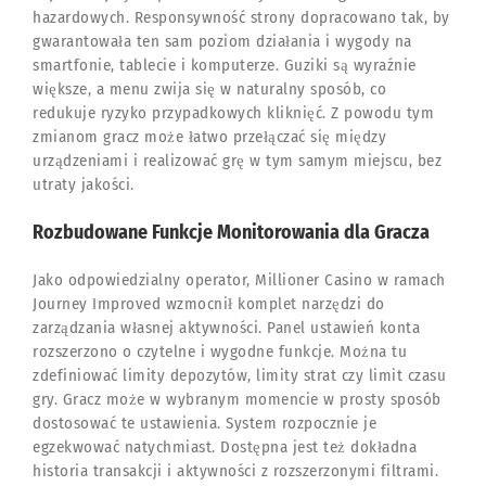
hazardowych. Responsywność strony dopracowano tak, by
gwarantowała ten sam poziom działania i wygody na
smartfonie, tablecie i komputerze. Guziki są wyraźnie
większe, a menu zwija się w naturalny sposób, co
redukuje ryzyko przypadkowych kliknięć. Z powodu tym
zmianom gracz może łatwo przełączać się między
urządzeniami i realizować grę w tym samym miejscu, bez
utraty jakości.
Rozbudowane Funkcje Monitorowania dla Gracza
Jako odpowiedzialny operator, Millioner Casino w ramach
Journey Improved wzmocnił komplet narzędzi do
zarządzania własnej aktywności. Panel ustawień konta
rozszerzono o czytelne i wygodne funkcje. Można tu
zdefiniować limity depozytów, limity strat czy limit czasu
gry. Gracz może w wybranym momencie w prosty sposób
dostosować te ustawienia. System rozpocznie je
egzekwować natychmiast. Dostępna jest też dokładna
historia transakcji i aktywności z rozszerzonymi filtrami.