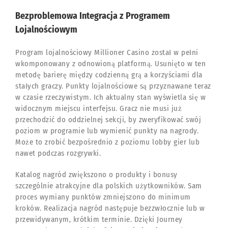
Bezproblemowa Integracja z Programem
Lojalnościowym
Program lojalnościowy Millioner Casino został w pełni
wkomponowany z odnowioną platformą. Usunięto w ten
metodę barierę między codzienną grą a korzyściami dla
stałych graczy. Punkty lojalnościowe są przyznawane teraz
w czasie rzeczywistym. Ich aktualny stan wyświetla się w
widocznym miejscu interfejsu. Gracz nie musi już
przechodzić do oddzielnej sekcji, by zweryfikować swój
poziom w programie lub wymienić punkty na nagrody.
Może to zrobić bezpośrednio z poziomu lobby gier lub
nawet podczas rozgrywki.
Katalog nagród zwiększono o produkty i bonusy
szczególnie atrakcyjne dla polskich użytkowników. Sam
proces wymiany punktów zmniejszono do minimum
kroków. Realizacja nagród następuje bezzwłocznie lub w
przewidywanym, krótkim terminie. Dzięki Journey