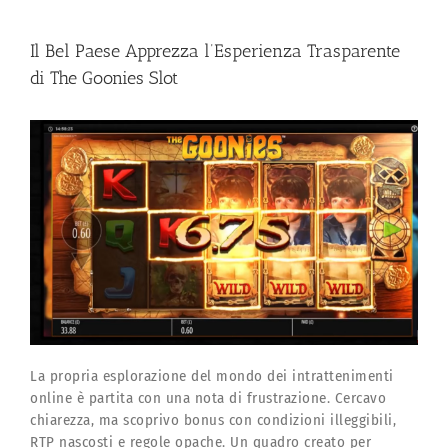
Il Bel Paese Apprezza l’Esperienza Trasparente
di The Goonies Slot
La propria esplorazione del mondo dei intrattenimenti
online è partita con una nota di frustrazione. Cercavo
chiarezza, ma scoprivo bonus con condizioni illeggibili,
RTP nascosti e regole opache. Un quadro creato per