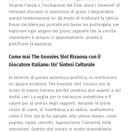
Incarna l’ansia e l’eccitazione del film, dove i momenti di
tensione sfociano in esplosioni di gioia. Comprendere
questa combinazione mi dà modo di modulare la tattica.
Posso decidere per puntate più basse ma prolungate, per
esplorare ogni angolo del gioco, sapendo che la vincita
importante è sempre in appostamento, pronta a
gratificare la pazienza.
Come mai The Goonies Slot Risuona con il
Giocatore Italiano: Un’ Sintesi Culturale
Al termine di questa avventura analitica, la conclusione
mi appare evidente. The Goonies Slot risuona con lo
modo di essere italiano perché combina due aspetti a noi
molto cari. La voglia per le narrazioni autentiche e il
valore per la onestà negli rapporti. Amiamo le storie
ricche di cuore, di fratellanza e di valore, esattamente
come il film che le ha ispirate. Allo stesso tempo, come
popolo, siamo concreti. Apprezziamo l’sincerità nelle
operazioni. Questo slot unisce in modo straordinario