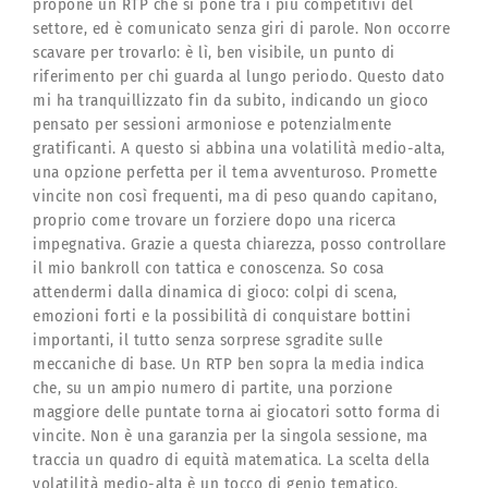
propone un RTP che si pone tra i più competitivi del
settore, ed è comunicato senza giri di parole. Non occorre
scavare per trovarlo: è lì, ben visibile, un punto di
riferimento per chi guarda al lungo periodo. Questo dato
mi ha tranquillizzato fin da subito, indicando un gioco
pensato per sessioni armoniose e potenzialmente
gratificanti. A questo si abbina una volatilità medio-alta,
una opzione perfetta per il tema avventuroso. Promette
vincite non così frequenti, ma di peso quando capitano,
proprio come trovare un forziere dopo una ricerca
impegnativa. Grazie a questa chiarezza, posso controllare
il mio bankroll con tattica e conoscenza. So cosa
attendermi dalla dinamica di gioco: colpi di scena,
emozioni forti e la possibilità di conquistare bottini
importanti, il tutto senza sorprese sgradite sulle
meccaniche di base. Un RTP ben sopra la media indica
che, su un ampio numero di partite, una porzione
maggiore delle puntate torna ai giocatori sotto forma di
vincite. Non è una garanzia per la singola sessione, ma
traccia un quadro di equità matematica. La scelta della
volatilità medio-alta è un tocco di genio tematico.