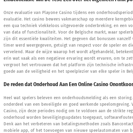
Onze evaluatie van Playone Casino tijdens een onderhoudsperiod
evaluatie. Het casino bewees vakmanschap op meerdere kerngebie
een qua techniek vlekkeloos uitgevoerde onderbreking, en een vo
van data of functionaliteit. Voor de Belgische markt, waar speler
zijn dit essentiële kwaliteiten. Het gegeven dat bonussen vanzelf
timer werd weergegeven, getuigt van respect voor de speler en die
vervelend. Maar de wijze waarop het wordt afgehandeld, betekent
erin wat vaak als een negatieve ervaring wordt ervaren, om te zet
vergroot het vertrouwen dat het platform zijn technische infrastr
goede aan de veiligheid en het speelplezier van elke speler in Bel
De reden dat Onderhoud Aan Een Online Casino Onontkoo
Heel wat spelers beleven een onderhoudsmelding als een storing. 
onderdeel van een beveiligde en goed werkende speelomgeving. Vo
Casino, zijn deze periodes nodig om te voldoen aan de strikte re
onderhoud worden beveiligingsupdates toegepast, softwarefoute
Denk aan het verbeteren van betalingsmethoden zoals Bancontact
mobiele app, of het toevoegen van nieuwe speelautomaten van b