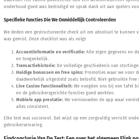
onderhoud goed was beëindigd en sprak dank uit aan spelers voo
Specifieke Functies Die We Onmiddellijk Controleerden
We deden een gestructureerde check uit om absoluut te kunnen va
was gemist. Onze checklist was als volgt
Accountinformatie en verificatie:
Alle eigen gegevens en d
en toegankelijk.
Transactiehistorie:
De volledige geschiedenis van storting
Huidige bonussen en free spins:
Promoties waar we voor d
daadwerkelijk uitgesteld zoals beloofd. Niet-gebruikte free
Live Casino functionaliteit:
We voegden ons bij een tafel bi
en de gebruikersgerichte functies goed werkten.
Mobiele app prestatie:
We vernieuwden de app waar vereist 
alles consistent.
Elke test was succesvol. Dat wijst op een zorgvuldig verricht on
gebruikerservaring.
Eindconclusie Van De Test: Een over het algemeen Flink po