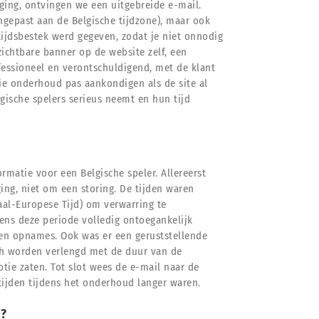
ging, ontvingen we een uitgebreide e-mail.
ngepast aan de Belgische tijdzone), maar ook
tijdsbestek werd gegeven, zodat je niet onnodig
ichtbare banner op de website zelf, een
fessioneel en verontschuldigend, met de klant
die onderhoud pas aankondigen als de site al
elgische spelers serieus neemt en hun tijd
rmatie voor een Belgische speler. Allereerst
ng, niet om een storing. De tijden waren
aal-Europese Tijd) om verwarring te
ens deze periode volledig ontoegankelijk
n en opnames. Ook was er een geruststellende
ch worden verlengd met de duur van de
tie zaten. Tot slot wees de e-mail naar de
tijden tijdens het onderhoud langer waren.
d?