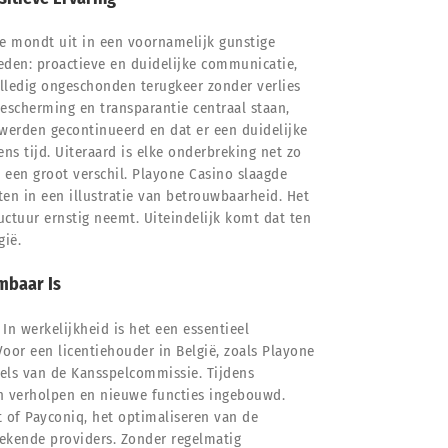
e mondt uit in een voornamelijk gunstige
den: proactieve en duidelijke communicatie,
lledig ongeschonden terugkeer zonder verlies
bescherming en transparantie centraal staan,
 werden gecontinueerd en dat er een duidelijke
ns tijd. Uiteraard is elke onderbreking net zo
 een groot verschil. Playone Casino slaagde
ten in een illustratie van betrouwbaarheid. Het
uctuur ernstig neemt. Uiteindelijk komt dat ten
gië.
mbaar Is
In werkelijkheid is het een essentieel
or een licentiehouder in België, zoals Playone
gels van de Kansspelcommissie. Tijdens
n verholpen en nieuwe functies ingebouwd.
 of Payconiq, het optimaliseren van de
ekende providers. Zonder regelmatig