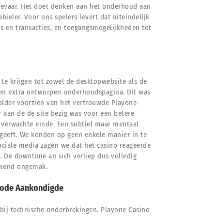
 gevaar. Het doet denken aan het onderhoud aan
abieler. Voor ons spelers levert dat uiteindelijk
ns en transacties, en toegangsmogelijkheden tot
te krijgen tot zowel de desktopwebsite als de
een extra ontworpen onderhoudspagina. Dit was
older voorzien van het vertrouwde Playone-
r aan de de site bezig was voor een betere
et verwachte einde. Een subtiel maar mentaal
d geeft. We konden op geen enkele manier in te
ociale media zagen we dat het casino reageerde
 De downtime an sich verliep dus volledig
omend ongemak.
iode Aankondigde
bij technische onderbrekingen. Playone Casino