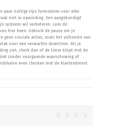
 paar nuttige tips formuleren voor elke
 raak niet in opwinding. Een aangekondigd
jn systeem wil verbeteren. Lees de
sie hier heen. Gebruik de pauze om je
e geen cruciale acties, zoals het voltooien van
vlak voor een verwachte downtime. Als je
ing ziet, check dan of de timer klopt met de
 ziet zonder voorgaande waarschuwing of
gheidshalve even checken met de klantendienst
Facebook
LinkedIn
Whatsapp
Email