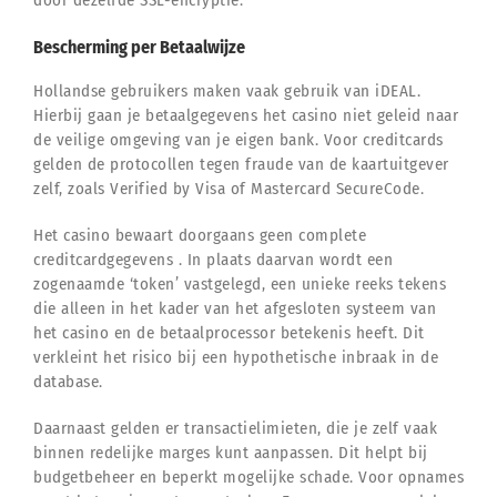
door dezelfde SSL-encryptie.
Bescherming per Betaalwijze
Hollandse gebruikers maken vaak gebruik van iDEAL.
Hierbij gaan je betaalgegevens het casino niet geleid naar
de veilige omgeving van je eigen bank. Voor creditcards
gelden de protocollen tegen fraude van de kaartuitgever
zelf, zoals Verified by Visa of Mastercard SecureCode.
Het casino bewaart doorgaans geen complete
creditcardgegevens . In plaats daarvan wordt een
zogenaamde ‘token’ vastgelegd, een unieke reeks tekens
die alleen in het kader van het afgesloten systeem van
het casino en de betaalprocessor betekenis heeft. Dit
verkleint het risico bij een hypothetische inbraak in de
database.
Daarnaast gelden er transactielimieten, die je zelf vaak
binnen redelijke marges kunt aanpassen. Dit helpt bij
budgetbeheer en beperkt mogelijke schade. Voor opnames