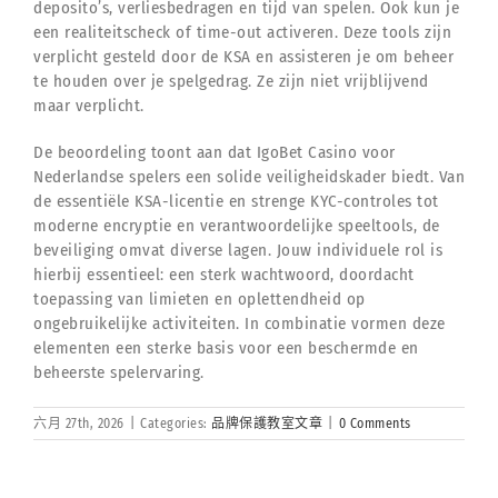
deposito’s, verliesbedragen en tijd van spelen. Ook kun je
een realiteitscheck of time-out activeren. Deze tools zijn
verplicht gesteld door de KSA en assisteren je om beheer
te houden over je spelgedrag. Ze zijn niet vrijblijvend
maar verplicht.
De beoordeling toont aan dat IgoBet Casino voor
Nederlandse spelers een solide veiligheidskader biedt. Van
de essentiële KSA-licentie en strenge KYC-controles tot
moderne encryptie en verantwoordelijke speeltools, de
beveiliging omvat diverse lagen. Jouw individuele rol is
hierbij essentieel: een sterk wachtwoord, doordacht
toepassing van limieten en oplettendheid op
ongebruikelijke activiteiten. In combinatie vormen deze
elementen een sterke basis voor een beschermde en
beheerste spelervaring.
六月 27th, 2026
|
Categories:
品牌保護教室文章
|
0 Comments