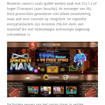
Moderne casino’s zoals IgoBet werken vaak met TLS 1.2 of
hoger (Transport Layer Security), de vervanger van SSL.
Deze protocollen garanderen niet alleen versleuteling,
maar ook voor controle op integriteit. De ingezette
encryptiesleutels zijn minstens 256-bit sterk, een
maatstaf die met hedendaagse technologie nagenoeg
onkraakbaar is.
De fysieke servers van het casino staan in veilige