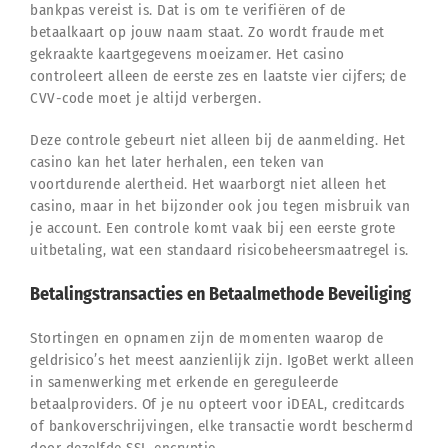
bankpas vereist is. Dat is om te verifiëren of de
betaalkaart op jouw naam staat. Zo wordt fraude met
gekraakte kaartgegevens moeizamer. Het casino
controleert alleen de eerste zes en laatste vier cijfers; de
CVV-code moet je altijd verbergen.
Deze controle gebeurt niet alleen bij de aanmelding. Het
casino kan het later herhalen, een teken van
voortdurende alertheid. Het waarborgt niet alleen het
casino, maar in het bijzonder ook jou tegen misbruik van
je account. Een controle komt vaak bij een eerste grote
uitbetaling, wat een standaard risicobeheersmaatregel is.
Betalingstransacties en Betaalmethode Beveiliging
Stortingen en opnamen zijn de momenten waarop de
geldrisico’s het meest aanzienlijk zijn. IgoBet werkt alleen
in samenwerking met erkende en gereguleerde
betaalproviders. Of je nu opteert voor iDEAL, creditcards
of bankoverschrijvingen, elke transactie wordt beschermd