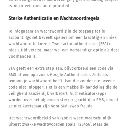
is, maar een constante prioriteit.
Sterke Authenticatie en Wachtwoordregels
Je inlognaam en wachtwoord zijn de toegang tot je
account. IgoBet beveelt spelers om een krachtig en uniek
wachtwoord te kiezen. Tweefactorauthenticatie (2FA) is
niet altijd vereist, maar wel een verstandige optie als deze
voorhanden is.
2FA geeft een extra stap aan, bijvoorbeeld een code via
SMS of een app zoals Google Authenticator. Zelfs als
iemand je wachtwoord heeft, kan die zonder die tweede
code niet inloggen. Het is een makkelijk handeling die de
veiligheid aanzienlijk verbetert. Authenticator-apps
worden over het algemeen sterker geacht dan SMS, omdat
ze niet kwetsbaar zijn voor SIM-swap fraude.
Het wachtwoordbeleid van IgoBet weert waarschijnlijk
uiterst zwakke wachtwoorden zoals ‘123456’. Maar de