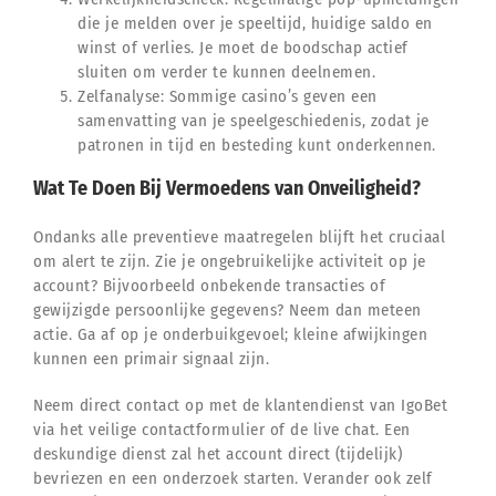
die je melden over je speeltijd, huidige saldo en
winst of verlies. Je moet de boodschap actief
sluiten om verder te kunnen deelnemen.
Zelfanalyse: Sommige casino’s geven een
samenvatting van je speelgeschiedenis, zodat je
patronen in tijd en besteding kunt onderkennen.
Wat Te Doen Bij Vermoedens van Onveiligheid?
Ondanks alle preventieve maatregelen blijft het cruciaal
om alert te zijn. Zie je ongebruikelijke activiteit op je
account? Bijvoorbeeld onbekende transacties of
gewijzigde persoonlijke gegevens? Neem dan meteen
actie. Ga af op je onderbuikgevoel; kleine afwijkingen
kunnen een primair signaal zijn.
Neem direct contact op met de klantendienst van IgoBet
via het veilige contactformulier of de live chat. Een
deskundige dienst zal het account direct (tijdelijk)
bevriezen en een onderzoek starten. Verander ook zelf