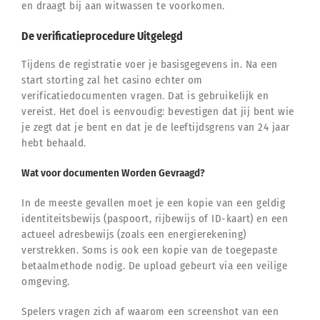
en draagt bij aan witwassen te voorkomen.
De verificatieprocedure Uitgelegd
Tijdens de registratie voer je basisgegevens in. Na een
start storting zal het casino echter om
verificatiedocumenten vragen. Dat is gebruikelijk en
vereist. Het doel is eenvoudig: bevestigen dat jij bent wie
je zegt dat je bent en dat je de leeftijdsgrens van 24 jaar
hebt behaald.
Wat voor documenten Worden Gevraagd?
In de meeste gevallen moet je een kopie van een geldig
identiteitsbewijs (paspoort, rijbewijs of ID-kaart) en een
actueel adresbewijs (zoals een energierekening)
verstrekken. Soms is ook een kopie van de toegepaste
betaalmethode nodig. De upload gebeurt via een veilige
omgeving.
Spelers vragen zich af waarom een screenshot van een