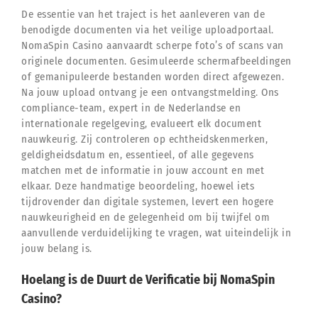
De essentie van het traject is het aanleveren van de
benodigde documenten via het veilige uploadportaal.
NomaSpin Casino aanvaardt scherpe foto’s of scans van
originele documenten. Gesimuleerde schermafbeeldingen
of gemanipuleerde bestanden worden direct afgewezen.
Na jouw upload ontvang je een ontvangstmelding. Ons
compliance-team, expert in de Nederlandse en
internationale regelgeving, evalueert elk document
nauwkeurig. Zij controleren op echtheidskenmerken,
geldigheidsdatum en, essentieel, of alle gegevens
matchen met de informatie in jouw account en met
elkaar. Deze handmatige beoordeling, hoewel iets
tijdrovender dan digitale systemen, levert een hogere
nauwkeurigheid en de gelegenheid om bij twijfel om
aanvullende verduidelijking te vragen, wat uiteindelijk in
jouw belang is.
Hoelang is de Duurt de Verificatie bij NomaSpin
Casino?