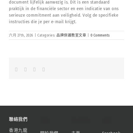
document lijfelijk aanwezig is. Dit is een standaard
praktijk in de financiële sector en een indicatie van ons
serieuze commitment aan veiligheid. Volg de specifieke
instructies die je per e-mail krijgt.
六月 27th, 2026
|
Categories:
品牌保護教室文章
|
0 Comments
Facebook
LinkedIn
Whatsapp
Email
聯絡我們
資訊
網站地圖
連結
香港九龍