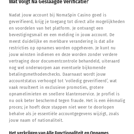
Wat Volgt Na Geslaagde Verificatie?
Nadat jouw account bij NomaSpin Casino goed is
geverifieerd, krijg je toegang tot direct alle mogelijkheden
en voordelen van het platform. Je ontvangt een
bevestigingsmail en een melding in jouw account. De
meest duidelijke en merkbare verandering is dat alle
restricties op opnames worden opgeheven. Je kunt nu
jouw winsten indienen en deze worden zonder verdere
vertraging door documentcontrole behandeld, uiteraard
nog wel onderworpen aan eventuele bijkomende
betalingsmethodenchecks. Daarnaast wordt jouw
accountstatus verhoogd tot ‘volledig geverifieerd’, wat
vaak resulteert in exclusieve promoties, grotere
opnamelimieten en snellere klantenservice. Je profiel is
nu ook beter beschermd tegen fraude. Het is een éénmalig
proces; je hoeft deze stappen niet weer te doorlopen
behalve als je essentiële accountgegevens wijzigt, zoals
jouw naam of nationaliteit.
Het verkrijgen van Alle Functionaliteit en Opnames