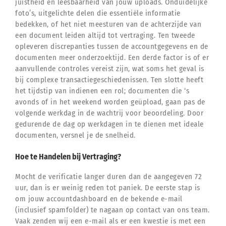
juistheid en leesbaarheid van jouw uploads. Onduidelijke
foto’s, uitgelichte delen die essentiële informatie
bedekken, of het niet meesturen van de achterzijde van
een document leiden altijd tot vertraging. Ten tweede
opleveren discrepanties tussen de accountgegevens en de
documenten meer onderzoektijd. Een derde factor is of er
aanvullende controles vereist zijn, wat soms het geval is
bij complexe transactiegeschiedenissen. Ten slotte heeft
het tijdstip van indienen een rol; documenten die ‘s
avonds of in het weekend worden geüpload, gaan pas de
volgende werkdag in de wachtrij voor beoordeling. Door
gedurende de dag op werkdagen in te dienen met ideale
documenten, versnel je de snelheid.
Hoe te Handelen bij Vertraging?
Mocht de verificatie langer duren dan de aangegeven 72
uur, dan is er weinig reden tot paniek. De eerste stap is
om jouw accountdashboard en de bekende e-mail
(inclusief spamfolder) te nagaan op contact van ons team.
Vaak zenden wij een e-mail als er een kwestie is met een