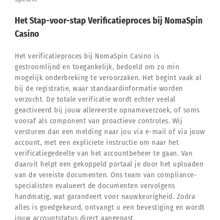
Het Stap-voor-stap Verificatieproces bij NomaSpin
Casino
Het verificatieproces bij NomaSpin Casino is
gestroomlijnd en toegankelijk, bedoeld om zo min
mogelijk onderbreking te veroorzaken. Het begint vaak al
bij de registratie, waar standaardinformatie worden
verzocht. De totale verificatie wordt echter veelal
geactiveerd bij jouw allereerste opnameverzoek, of soms
vooraf als component van proactieve controles. Wij
versturen dan een melding naar jou via e-mail of via jouw
account, met een expliciete instructie om naar het
verificatiegedeelte van het accountbeheer te gaan. Van
daaruit helpt een gekoppeld portaal je door het uploaden
van de vereiste documenten. Ons team van compliance-
specialisten evalueert de documenten vervolgens
handmatig, wat garandeert voor nauwkeurigheid. Zodra
alles is goedgekeurd, ontvangt u een bevestiging en wordt
jouw accountstatus direct aangepast.