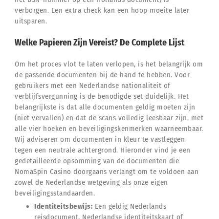
verborgen. Een extra check kan een hoop moeite later
uitsparen.
Welke Papieren Zijn Vereist? De Complete Lijst
Om het proces vlot te laten verlopen, is het belangrijk om
de passende documenten bij de hand te hebben. Voor
gebruikers met een Nederlandse nationaliteit of
verblijfsvergunning is de benodigde set duidelijk. Het
belangrijkste is dat alle documenten geldig moeten zijn
(niet vervallen) en dat de scans volledig leesbaar zijn, met
alle vier hoeken en beveiligingskenmerken waarneembaar.
Wij adviseren om documenten in kleur te vastleggen
tegen een neutrale achtergrond. Hieronder vind je een
gedetailleerde opsomming van de documenten die
NomaSpin Casino doorgaans verlangt om te voldoen aan
zowel de Nederlandse wetgeving als onze eigen
beveiligingsstandaarden.
Identiteitsbewijs:
Een geldig Nederlands
reisdocument, Nederlandse identiteitskaart of