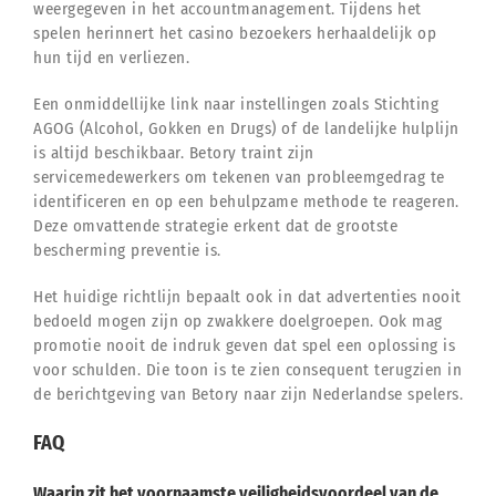
weergegeven in het accountmanagement. Tijdens het
spelen herinnert het casino bezoekers herhaaldelijk op
hun tijd en verliezen.
Een onmiddellijke link naar instellingen zoals Stichting
AGOG (Alcohol, Gokken en Drugs) of de landelijke hulplijn
is altijd beschikbaar. Betory traint zijn
servicemedewerkers om tekenen van probleemgedrag te
identificeren en op een behulpzame methode te reageren.
Deze omvattende strategie erkent dat de grootste
bescherming preventie is.
Het huidige richtlijn bepaalt ook in dat advertenties nooit
bedoeld mogen zijn op zwakkere doelgroepen. Ook mag
promotie nooit de indruk geven dat spel een oplossing is
voor schulden. Die toon is te zien consequent terugzien in
de berichtgeving van Betory naar zijn Nederlandse spelers.
FAQ
Waarin zit het voornaamste veiligheidsvoordeel van de