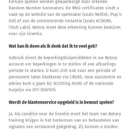
Eerlijke spellen worden gewaarborgd door erkende
Random Number Generators. De RNG-certificaten vindt u
vaak op de website van de spelmaker (zoals NetEnt, Play’n
GO) of van de controlerende instantie (zoals eCOGRA,
iTech Labs). Betory moet deze erkenning kunnen bewijzen
voor zijn licentie.
Wat kan ik doen als ik denk dat ik te veel gok?
Gebruik direct de beperkingshulpmiddelen in uw Betory
account om beperkingen in te stellen of een afkoelings
periode te starten. U kunt zich ook voor een periode of
permanent laten blokkeren via CRUKS. Voor assistentie en
advies kunt u gaan bij Stichting AGOG of de nationale
hulplijn via 077-3067676.
Wordt de klantenservice opgeleid is in bewust spelen?
Ja. Als conditie voor de licentie moet het team van Betory
training krijgen in het herkennen van en behandelen van
signalen van verslavend gokgedrag. Zij kunnen u duiden