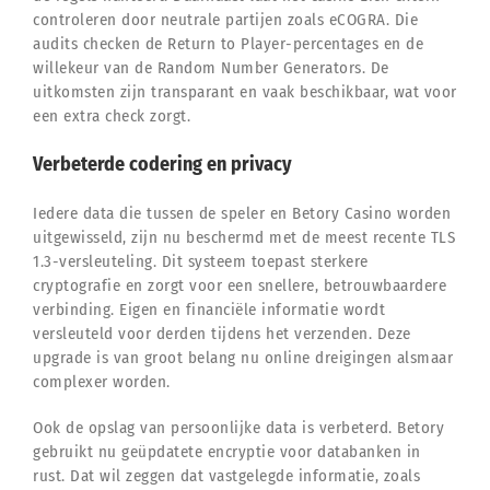
controleren door neutrale partijen zoals eCOGRA. Die
audits checken de Return to Player-percentages en de
willekeur van de Random Number Generators. De
uitkomsten zijn transparant en vaak beschikbaar, wat voor
een extra check zorgt.
Verbeterde codering en privacy
Iedere data die tussen de speler en Betory Casino worden
uitgewisseld, zijn nu beschermd met de meest recente TLS
1.3-versleuteling. Dit systeem toepast sterkere
cryptografie en zorgt voor een snellere, betrouwbaardere
verbinding. Eigen en financiële informatie wordt
versleuteld voor derden tijdens het verzenden. Deze
upgrade is van groot belang nu online dreigingen alsmaar
complexer worden.
Ook de opslag van persoonlijke data is verbeterd. Betory
gebruikt nu geüpdatete encryptie voor databanken in
rust. Dat wil zeggen dat vastgelegde informatie, zoals