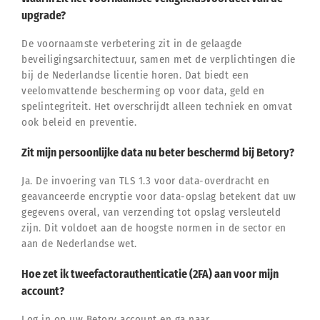
upgrade?
De voornaamste verbetering zit in de gelaagde
beveiligingsarchitectuur, samen met de verplichtingen die
bij de Nederlandse licentie horen. Dat biedt een
veelomvattende bescherming op voor data, geld en
spelintegriteit. Het overschrijdt alleen techniek en omvat
ook beleid en preventie.
Zit mijn persoonlijke data nu beter beschermd bij Betory?
Ja. De invoering van TLS 1.3 voor data-overdracht en
geavanceerde encryptie voor data-opslag betekent dat uw
gegevens overal, van verzending tot opslag versleuteld
zijn. Dit voldoet aan de hoogste normen in de sector en
aan de Nederlandse wet.
Hoe zet ik tweefactorauthenticatie (2FA) aan voor mijn
account?
Log in op uw Betory account en ga naar