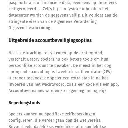
paspoortscans of financiële data, eveneens op de servers
zelf gecodeerd is. Zelfs bij een fysieke inbraak in het
datacenter worden de gegevens veilig. Dit voldoet aan de
stringente eisen van de Algemene Verordening
Gegevensbescherming.
Uitgebreide accountbeveiligingsopties
Naast de krachtigere systemen op de achtergrond,
verschaft Betory spelers nu ook betere tools om hun
persoonlijke account te bewaken. De meest in het oog
springende aanvulling is tweefactorauthenticatie (2FA).
Hierdoor toevoegt de speler een extra stap in na het
invoeren van het wachtwoord, zoals een code via een app.
Accountovernames worden zo nagenoeg onmogelijk.
Beperkingstools
Spelers kunnen nu specifieke zelfbeperkingen
configureren, die verder gaan dan de wet vereist.
Bijvoorbeeld dagelijkse, wekelijkse of maandelijkse