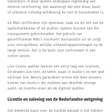
Generators in deze spellen ondergaan regelmatig een
externe certificering. Dat waarborgt dat elke draai, kaart
of uitkomst volledig willekeurig en niet te beïnvloeden is.
De RNG-certificaten zijn openbaar, vaak via de site van de
spelontwikkelaar of de auditor. Spelers kunnen van die
transparantie gebruikmaken. Het gebruik van
gecertificeerde RNG’s voorkomt manipulatie uit en zorgt
voor voorspelbare, eerlijke uitbetalingspercentages op de
lange termijn. Dat is de basis voor vertrouwen in een
online casino.
Live Casino spellen leveren een extra laag van controle.
De dealers zijn echt, de tafels staan in studio’s en het spel
verloopt live. Betory garandeert ervoor dat deze streams
komen van studio’s die voldoen aan dezelfde strenge
audit- en licentie-eisen als de digitale spellen.
Licentie en naleving van de Nederlandse wetgeving
Een degelijke basis voor de huidige aanpak is het hebben