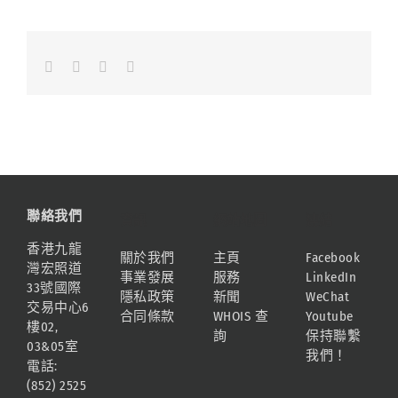
Facebook
LinkedIn
Whatsapp
Email
聯絡我們
資訊
網站地圖
連結
香港九龍
關於我們
主頁
Facebook
灣宏照道
事業發展
服務
LinkedIn
33號國際
隱私政策
新聞
WeChat
交易中心6
合同條款
WHOIS 查
Youtube
樓02,
詢
保持聯繫
03&05室
我們！
電話:
(852) 2525