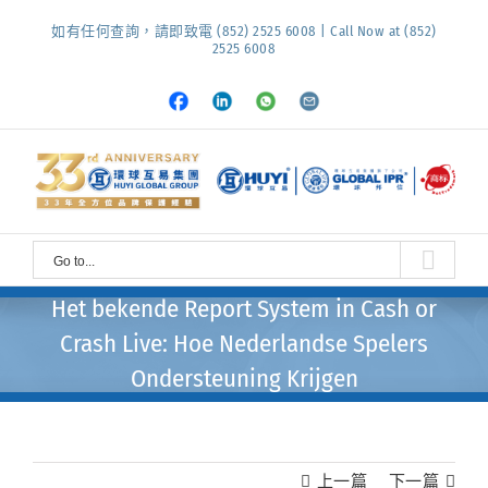
Skip
如有任何查詢，請即致電 (852) 2525 6008 | Call Now at (852)
to
2525 6008
content
Facebook
LinkedIn
Whatsapp
Email
Go to...
Het bekende Report System in Cash or
Crash Live: Hoe Nederlandse Spelers
Ondersteuning Krijgen
上一篇
下一篇