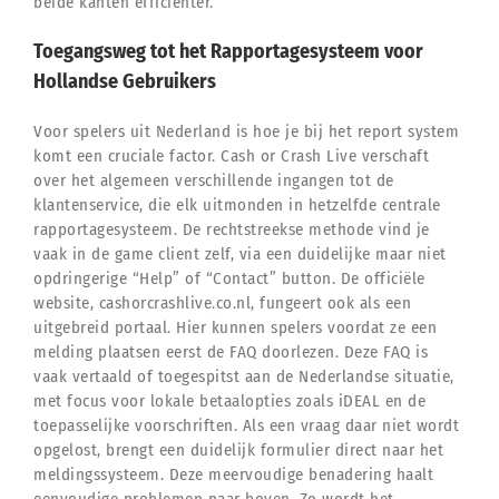
beide kanten efficiënter.
Toegangsweg tot het Rapportagesysteem voor
Hollandse Gebruikers
Voor spelers uit Nederland is hoe je bij het report system
komt een cruciale factor. Cash or Crash Live verschaft
over het algemeen verschillende ingangen tot de
klantenservice, die elk uitmonden in hetzelfde centrale
rapportagesysteem. De rechtstreekse methode vind je
vaak in de game client zelf, via een duidelijke maar niet
opdringerige “Help” of “Contact” button. De officiële
website, cashorcrashlive.co.nl, fungeert ook als een
uitgebreid portaal. Hier kunnen spelers voordat ze een
melding plaatsen eerst de FAQ doorlezen. Deze FAQ is
vaak vertaald of toegespitst aan de Nederlandse situatie,
met focus voor lokale betaalopties zoals iDEAL en de
toepasselijke voorschriften. Als een vraag daar niet wordt
opgelost, brengt een duidelijk formulier direct naar het
meldingssysteem. Deze meervoudige benadering haalt
eenvoudige problemen naar boven. Zo wordt het