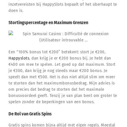
inzetvereisten bij HappySlots bepaalt of het überhaupt te
doen is.
Stortingspercentage en Maximum Grenzen
Een “100% bonus tot €200” betekent: stort je €200,
Happyslots
, dan krijg je er €200 bonus bij. Je hebt dan
€400 om mee te spelen. Let goed op dat maximum. Stort
je €300, dan krijg je nog steeds maar €200 bonus. Je
speelt dan met €500. Het is dus niet altijd slim om meer
te storten dan het maximumbonusbedrag. Mijn advies is
om precies dat bedrag te storten dat het maximale
bonusvoordeel geeft. Tenzij je van plan bent om groter te
spelen zonder de beperkingen van een bonus.
De Rol van Gratis Spins
Gratis spins komen bijna altijd met eigen regels. Meestal