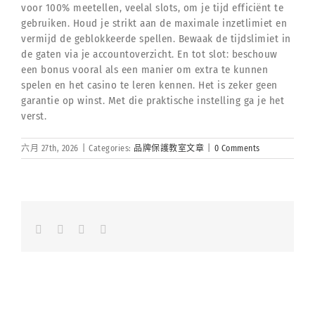
voor 100% meetellen, veelal slots, om je tijd efficiënt te
gebruiken. Houd je strikt aan de maximale inzetlimiet en
vermijd de geblokkeerde spellen. Bewaak de tijdslimiet in
de gaten via je accountoverzicht. En tot slot: beschouw
een bonus vooral als een manier om extra te kunnen
spelen en het casino te leren kennen. Het is zeker geen
garantie op winst. Met die praktische instelling ga je het
verst.
六月 27th, 2026
|
Categories:
品牌保護教室文章
|
0 Comments
Facebook
LinkedIn
Whatsapp
Email