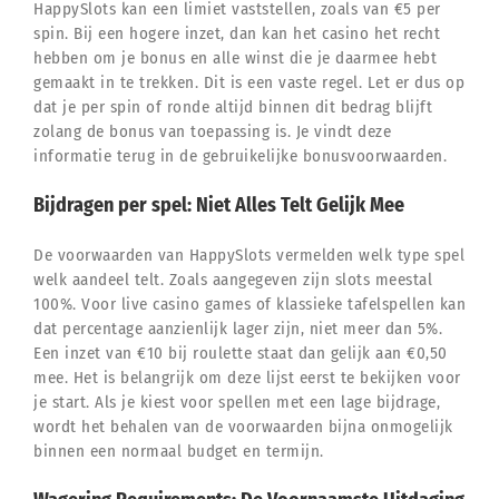
HappySlots kan een limiet vaststellen, zoals van €5 per
spin. Bij een hogere inzet, dan kan het casino het recht
hebben om je bonus en alle winst die je daarmee hebt
gemaakt in te trekken. Dit is een vaste regel. Let er dus op
dat je per spin of ronde altijd binnen dit bedrag blijft
zolang de bonus van toepassing is. Je vindt deze
informatie terug in de gebruikelijke bonusvoorwaarden.
Bijdragen per spel: Niet Alles Telt Gelijk Mee
De voorwaarden van HappySlots vermelden welk type spel
welk aandeel telt. Zoals aangegeven zijn slots meestal
100%. Voor live casino games of klassieke tafelspellen kan
dat percentage aanzienlijk lager zijn, niet meer dan 5%.
Een inzet van €10 bij roulette staat dan gelijk aan €0,50
mee. Het is belangrijk om deze lijst eerst te bekijken voor
je start. Als je kiest voor spellen met een lage bijdrage,
wordt het behalen van de voorwaarden bijna onmogelijk
binnen een normaal budget en termijn.