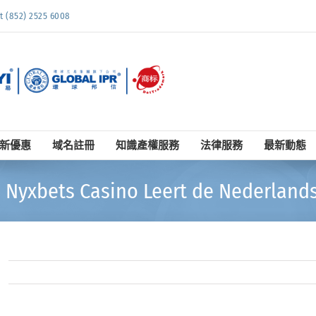
852) 2525 6008
新優惠
域名註冊
知識產權服務
法律服務
最新動態
: Nyxbets Casino Leert de Nederland