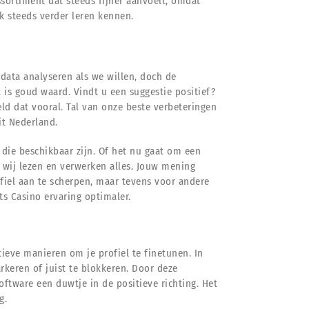
assortiment dat steeds fijner aanvoelt, omdat
ak steeds verder leren kennen.
ata analyseren als we willen, doch de
 is goud waard. Vindt u een suggestie positief?
ld dat vooral. Tal van onze beste verbeteringen
it Nederland.
ie beschikbaar zijn. Of het nu gaat om een
 wij lezen en verwerken alles. Jouw mening
ofiel aan te scherpen, maar tevens voor andere
ts Casino ervaring optimaler.
tieve manieren om je profiel te finetunen. In
rkeren of juist te blokkeren. Door deze
oftware een duwtje in de positieve richting. Het
g.