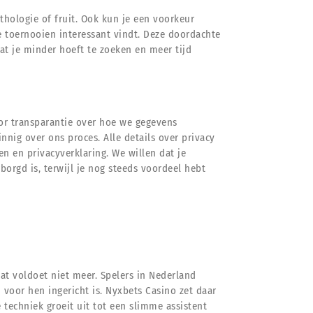
thologie of fruit. Ook kun je een voorkeur
 toernooien interessant vindt. Deze doordachte
at je minder hoeft te zoeken en meer tijd
or transparantie over hoe we gegevens
nig over ons proces. Alle details over privacy
n en privacyverklaring. We willen dat je
borgd is, terwijl je nog steeds voordeel hebt
at voldoet niet meer. Spelers in Nederland
 voor hen ingericht is. Nyxbets Casino zet daar
techniek groeit uit tot een slimme assistent