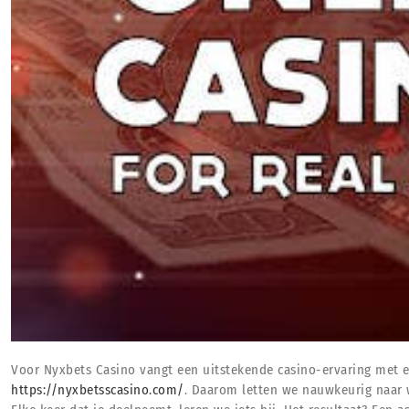
Voor Nyxbets Casino vangt een uitstekende casino-ervaring met 
https://nyxbetsscasino.com/
. Daarom letten we nauwkeurig naar 