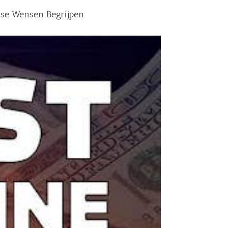
dse Wensen Begrijpen