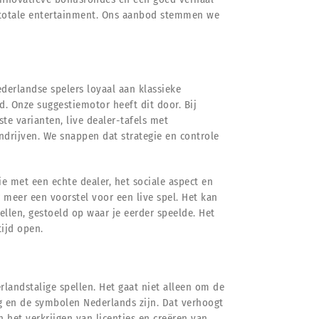
t totale entertainment. Ons aanbod stemmen we
derlandse spelers loyaal aan klassieke
fd. Onze suggestiemotor heeft dit door. Bij
te varianten, live dealer-tafels met
drijven. We snappen dat strategie en controle
e met een echte dealer, het sociale aspect en
 meer een voorstel voor een live spel. Het kan
llen, gestoeld op waar je eerder speelde. Het
tijd open.
rlandstalige spellen. Het gaat niet alleen om de
 en de symbolen Nederlands zijn. Dat verhoogt
 het verkrijgen van licenties en creëren van