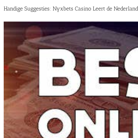
Handige Suggesties: Nyxbets Casino Leert de Nederlan