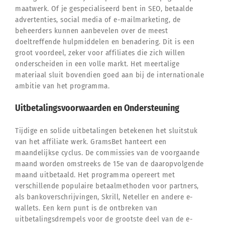
maatwerk. Of je gespecialiseerd bent in SEO, betaalde
advertenties, social media of e-mailmarketing, de
beheerders kunnen aanbevelen over de meest
doeltreffende hulpmiddelen en benadering. Dit is een
groot voordeel, zeker voor affiliates die zich willen
onderscheiden in een volle markt. Het meertalige
materiaal sluit bovendien goed aan bij de internationale
ambitie van het programma.
Uitbetalingsvoorwaarden en Ondersteuning
Tijdige en solide uitbetalingen betekenen het sluitstuk
van het affiliate werk. GramsBet hanteert een
maandelijkse cyclus. De commissies van de voorgaande
maand worden omstreeks de 15e van de daaropvolgende
maand uitbetaald. Het programma opereert met
verschillende populaire betaalmethoden voor partners,
als bankoverschrijvingen, Skrill, Neteller en andere e-
wallets. Een kern punt is de ontbreken van
uitbetalingsdrempels voor de grootste deel van de e-