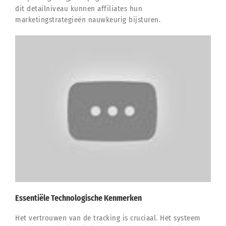
dit detailniveau kunnen affiliates hun
marketingstrategieën nauwkeurig bijsturen.
Essentiële Technologische Kenmerken
Het vertrouwen van de tracking is cruciaal. Het systeem