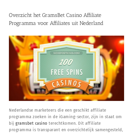
Overzicht het GramsBet Casino Affiliate
Programma voor Affiliates uit Nederland
Nederlandse marketeers die een geschikt affiliate
programma zoeken in de iGaming-sector, zijn in staat om
bij
gramsbet casino
terechtkomen. Dit affiliate
programma is transparant en overzichtelijk samengesteld,