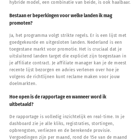
hybride model, een combinatie van beide, is ook haalbaar.
Bestaan er beperkingen voor welke landen ik mag
promoten?
Ja, het programma volgt strikte regels. Er is een lijst met
goedgekeurde en uitgesloten landen. Nederland is een
toegestane markt voor promotie. Het is cruciaal dat je
uitsluitend landen target die expliciet zijn toegestaan in
je affiliate contract. Je affiliate manager kan je de meest
recente lijst bezorgen en advies verlenen over hoe je
volgens de richtlijnen kunt reclame maken voor jouw
doelmarkten.
Hoe open is de rapportage en wanneer word ik
uitbetaald?
De rapportage is volledig inzichtelijk en real-time. In je
dashboard zie je alle kliks, registraties, stortingen,
opbrengsten, verliezen en de berekende provisie.
Vergoedingen zijn per maand, rond de 15e van de maand