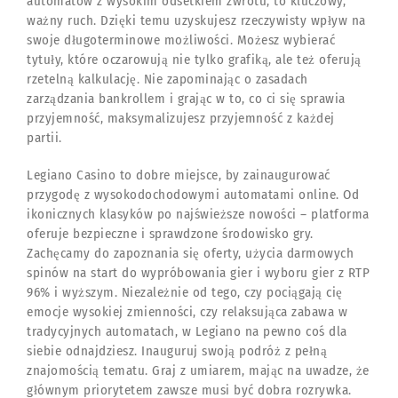
automatów z wysokim odsetkiem zwrotu, to kluczowy,
ważny ruch. Dzięki temu uzyskujesz rzeczywisty wpływ na
swoje długoterminowe możliwości. Możesz wybierać
tytuły, które oczarowują nie tylko grafiką, ale też oferują
rzetelną kalkulację. Nie zapominając o zasadach
zarządzania bankrollem i grając w to, co ci się sprawia
przyjemność, maksymalizujesz przyjemność z każdej
partii.
Legiano Casino to dobre miejsce, by zainaugurować
przygodę z wysokodochodowymi automatami online. Od
ikonicznych klasyków po najświeższe nowości – platforma
oferuje bezpieczne i sprawdzone środowisko gry.
Zachęcamy do zapoznania się oferty, użycia darmowych
spinów na start do wypróbowania gier i wyboru gier z RTP
96% i wyższym. Niezależnie od tego, czy pociągają cię
emocje wysokiej zmienności, czy relaksująca zabawa w
tradycyjnych automatach, w Legiano na pewno coś dla
siebie odnajdziesz. Inauguruj swoją podróż z pełną
znajomością tematu. Graj z umiarem, mając na uwadze, że
głównym priorytetem zawsze musi być dobra rozrywka.