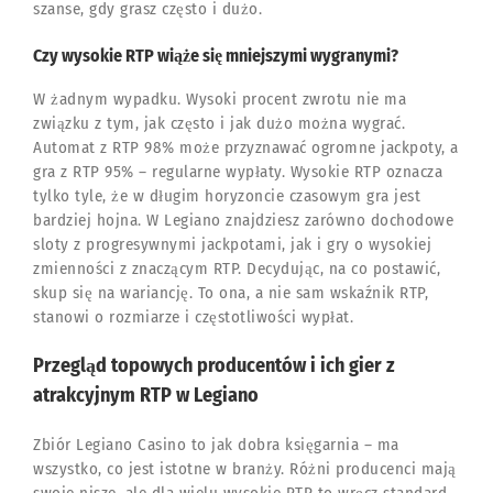
szanse, gdy grasz często i dużo.
Czy wysokie RTP wiąże się mniejszymi wygranymi?
W żadnym wypadku. Wysoki procent zwrotu nie ma
związku z tym, jak często i jak dużo można wygrać.
Automat z RTP 98% może przyznawać ogromne jackpoty, a
gra z RTP 95% – regularne wypłaty. Wysokie RTP oznacza
tylko tyle, że w długim horyzoncie czasowym gra jest
bardziej hojna. W Legiano znajdziesz zarówno dochodowe
sloty z progresywnymi jackpotami, jak i gry o wysokiej
zmienności z znaczącym RTP. Decydując, na co postawić,
skup się na wariancję. To ona, a nie sam wskaźnik RTP,
stanowi o rozmiarze i częstotliwości wypłat.
Przegląd topowych producentów i ich gier z
atrakcyjnym RTP w Legiano
Zbiór Legiano Casino to jak dobra księgarnia – ma
wszystko, co jest istotne w branży. Różni producenci mają
swoje nisze, ale dla wielu wysokie RTP to wręcz standard.