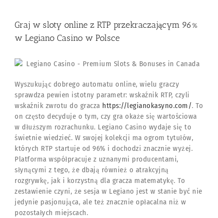
Graj w sloty online z RTP przekraczającym 96%
w Legiano Casino w Polsce
Wyszukując dobrego automatu online, wielu graczy
sprawdza pewien istotny parametr: wskaźnik RTP, czyli
wskaźnik zwrotu do gracza
https://legianokasyno.com/
. To
on często decyduje o tym, czy gra okaże się wartościowa
w dłuższym rozrachunku. Legiano Casino wydaje się to
świetnie wiedzieć. W swojej kolekcji ma ogrom tytułów,
których RTP startuje od 96% i dochodzi znacznie wyżej.
Platforma współpracuje z uznanymi producentami,
słynącymi z tego, że dbają również o atrakcyjną
rozgrywkę, jak i korzystną dla gracza matematykę. To
zestawienie czyni, że sesja w Legiano jest w stanie być nie
jedynie pasjonująca, ale też znacznie opłacalna niż w
pozostałych miejscach.