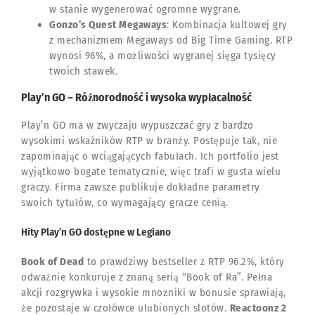
w stanie wygenerować ogromne wygrane.
Gonzo’s Quest Megaways
: Kombinacja kultowej gry
z mechanizmem Megaways od Big Time Gaming. RTP
wynosi 96%, a możliwości wygranej sięga tysięcy
twoich stawek.
Play’n GO – Różnorodność i wysoka wypłacalność
Play’n GO ma w zwyczaju wypuszczać gry z bardzo
wysokimi wskaźników RTP w branży. Postępuje tak, nie
zapominając o wciągających fabułach. Ich portfolio jest
wyjątkowo bogate tematycznie, więc trafi w gusta wielu
graczy. Firma zawsze publikuje dokładne parametry
swoich tytułów, co wymagający gracze cenią.
Hity Play’n GO dostępne w Legiano
Book of Dead
to prawdziwy bestseller z RTP 96.2%, który
odważnie konkuruje z znaną serią “Book of Ra”. Pełna
akcji rozgrywka i wysokie mnożniki w bonusie sprawiają,
że pozostaje w czołówce ulubionych slotów.
Reactoonz 2