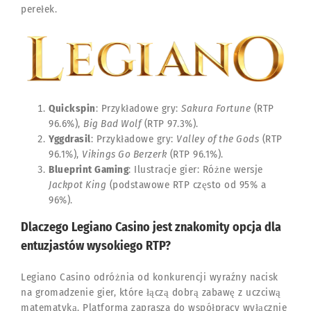
perełek.
Quickspin
: Przykładowe gry:
Sakura Fortune
(RTP
96.6%),
Big Bad Wolf
(RTP 97.3%).
Yggdrasil
: Przykładowe gry:
Valley of the Gods
(RTP
96.1%),
Vikings Go Berzerk
(RTP 96.1%).
Blueprint Gaming
: Ilustracje gier: Różne wersje
Jackpot King
(podstawowe RTP często od 95% a
96%).
Dlaczego Legiano Casino jest znakomity opcja dla
entuzjastów wysokiego RTP?
Legiano Casino odróżnia od konkurencji wyraźny nacisk
na gromadzenie gier, które łączą dobrą zabawę z uczciwą
matematyką. Platforma zaprasza do współpracy wyłącznie