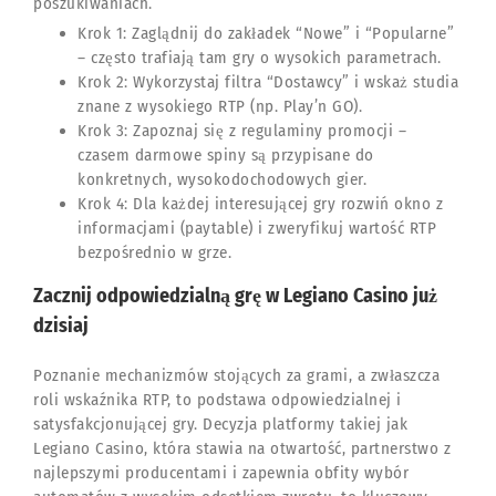
poszukiwaniach.
Krok 1: Zaglądnij do zakładek “Nowe” i “Popularne”
– często trafiają tam gry o wysokich parametrach.
Krok 2: Wykorzystaj filtra “Dostawcy” i wskaż studia
znane z wysokiego RTP (np. Play’n GO).
Krok 3: Zapoznaj się z regulaminy promocji –
czasem darmowe spiny są przypisane do
konkretnych, wysokodochodowych gier.
Krok 4: Dla każdej interesującej gry rozwiń okno z
informacjami (paytable) i zweryfikuj wartość RTP
bezpośrednio w grze.
Zacznij odpowiedzialną grę w Legiano Casino już
dzisiaj
Poznanie mechanizmów stojących za grami, a zwłaszcza
roli wskaźnika RTP, to podstawa odpowiedzialnej i
satysfakcjonującej gry. Decyzja platformy takiej jak
Legiano Casino, która stawia na otwartość, partnerstwo z
najlepszymi producentami i zapewnia obfity wybór