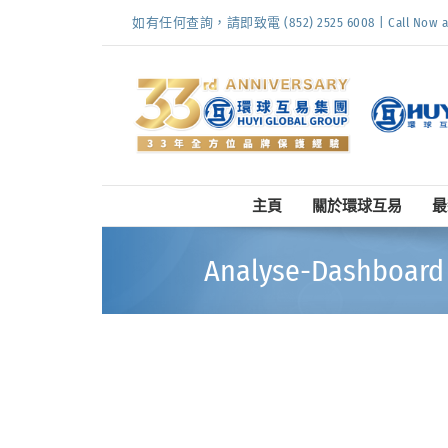
Skip
如有任何查詢，請即致電 (852) 2525 6008 | Call Now at (
to
content
主頁
關於環球互易
最
Analyse-Dashboard 