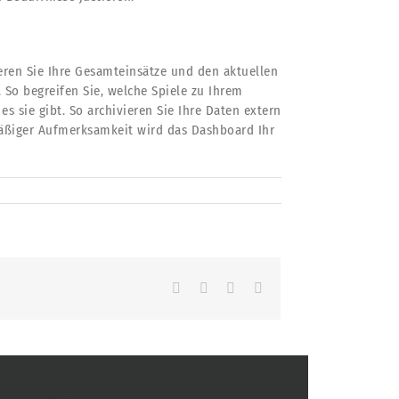
eren Sie Ihre Gesamteinsätze und den aktuellen
. So begreifen Sie, welche Spiele zu Ihrem
es sie gibt. So archivieren Sie Ihre Daten extern
mäßiger Aufmerksamkeit wird das Dashboard Ihr
Facebook
LinkedIn
Whatsapp
Email