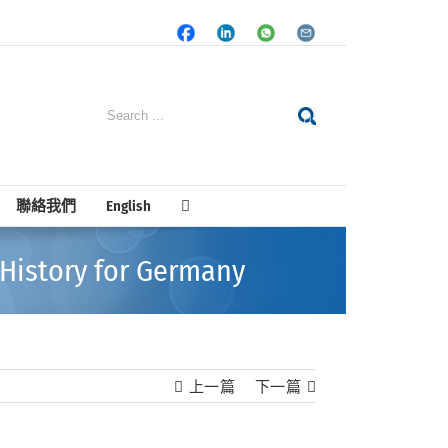
Facebook
LinkedIn
Whatsapp
Email
Search
for:
聯絡我們
English
History for Germany
上一篇
下一篇