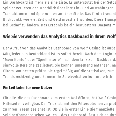
Ein Dashboard ist mehr als eine Liste. Es unterstützt bei der Selb
Spieler verlieren den Überblick über ihre Ein- und Auszahlungen.
Transaktionen und Spielrunden an einer Stelle. Das fördert veran
Blickpunkt, wie viel Zeit und Geld investiert wurden. Diese Tran
bei Bedarf zu ändern. Das Ergebnis ist ein bewussterer Umgang 
Wie Sie verwenden das Analytics Dashboard in Ihrem Wolf
Der Aufruf von das Analytics Dashboard von Wolf Casino ist äußers
Mitglieder aus Deutschland ist es sofort bereit. Nach dem Login i
“Mein Konto” oder “Spielhistorie” nach dem Link zum Dashboard. 
sinnvolle Bereiche gegliedert. Sie können umgehend anfangen, na
filtern. Am besten prüfen Sie regelmäßig auf die Statistiken, zum 
Trends rechtzeitig und können Ihr Spielverhalten kontinuierlich 
Ein Leitfaden für neue Nutzer
Für alle, die das Dashboard zum ersten Mal öffnen, hat Wolf Casi
Hilfeseiten verfügbar. Der Trick ist, mit den Filteroptionen zu pro
zu Ihren Fragen geeignet ist. Ob Sie in erster Linie die finanzielle
Spielperformance sehen wollen – das Dashboard lässt sich an Ihre