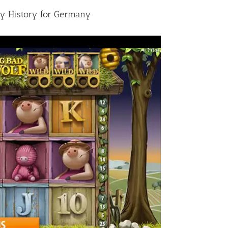
ay History for Germany