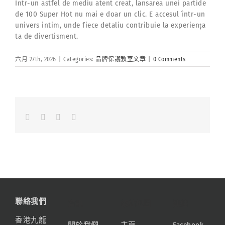
Într-un astfel de mediu atent creat, lansarea unei partide
de 100 Super Hot nu mai e doar un clic. E accesul într-un
univers intim, unde fiece detaliu contribuie la experiența
ta de divertisment.
六月 27th, 2026
|
Categories:
品牌保護教室文章
|
0 Comments
Facebook
LinkedIn
Whatsapp
Email
聯絡我們
資訊
網站地圖
連結
香港九龍
關於我們
主頁
Facebook