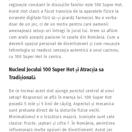
regăsește constant în discuțiile fanilor este 100 Super Hot.
Acest slot clasic a făcut tranziția de la aparatele fizice la
ecranele digitale fără să-și piardă farmecul. Nu e vorba
doar de un joc, ci de un motiv pentru care oamenii
amenajează setup-uri întregi în jurul lui. Vrem să aflăm
cum arată această pasiune în casele din România. Cum a
devenit spațiul personal de divertisment și cum reușește
tehnologia să readucă senzația autentică a unui cazinou,
cu 100 Super Hot în centru.
Nucleul Jocului 100 Super Hot și Atracția sa
Tradițională
De ce tocmai acest slot ajunge punctul central al unui
setup? Răspunsul se află în esența lui. 100 Super Hot
posedă 5 role și 5 linii de câștig. Aspectul și mecanica
sunt preluate direct de la sloturile fizice vechi.
Minimalismul e o trăsătură majoră. Iconițele sunt cele
clasice: fructe, șeptari și cifra 7. În România, amintirea
influențează multe opțiuni de divertisment. Acest joc