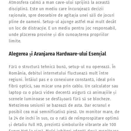
Atmosfera calmă a man cave-ului sprijină la această
disciplină. Este un mediu care încurajează decizii
raționale, spre deosebire de agitația unei săli de jocuri
pline de oameni. Setup-ul ajunge astfel mai mult decât
un loc de distracție. E un mediu pentru joc responsabil,
unde plăcerea provine și din cunoașterea propriilor
limite.
Alegerea și Aranjarea Hardware-ului Esențial
Fără o structură tehnică bună, setup-ul nu operează. În
România, debitul internetului fluctuează mult între
regiuni. Întâiul pas e o conexiune constantă, ideal prin
fibră optică, sau măcar una prin cablu. Un calculator sau
laptop cu o placă video decentă asigură că animațiile și
scenele luminoase se desfășoară fără să se blocheze.
Netezimea sesiunii se bazează de asta. Dar ecranul e
posibil cea mai semnificativă piesă. Un monitor mare, de
la 24 de inchi în sus, cu o rată de reîmprospătare optimă
și detaliu Full HD, prezintă simbolurile vibrante ale 100