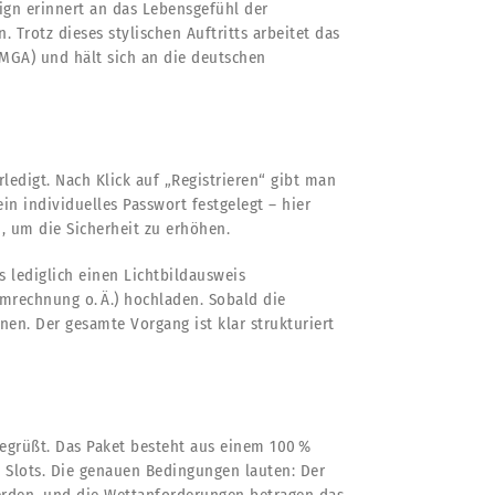
ign erinnert an das Lebensgefühl der
 Trotz dieses stylischen Auftritts arbeitet das
MGA) und hält sich an die deutschen
ledigt. Nach Klick auf „Registrieren“ gibt man
n individuelles Passwort festgelegt – hier
, um die Sicherheit zu erhöhen.
s lediglich einen Lichtbildausweis
mrechnung o. Ä.) hochladen. Sobald die
en. Der gesamte Vorgang ist klar strukturiert
grüßt. Das Paket besteht aus einem 100 %
e Slots. Die genauen Bedingungen lauten: Der
erden, und die Wettanforderungen betragen das