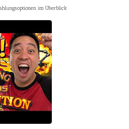
ahlungsoptionen im Überblick