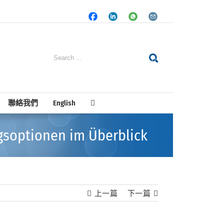
Facebook
LinkedIn
Whatsapp
Email
Search
for:
聯絡我們
English
gsoptionen im Überblick
上一篇
下一篇