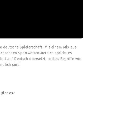
ie deutsche Spielerschaft. Mit einem Mix aus
wachsenden Sportwetten‑Bereich spricht es
lett auf Deutsch übersetzt, sodass Begriffe wie
ndlich sind.
gibt es?