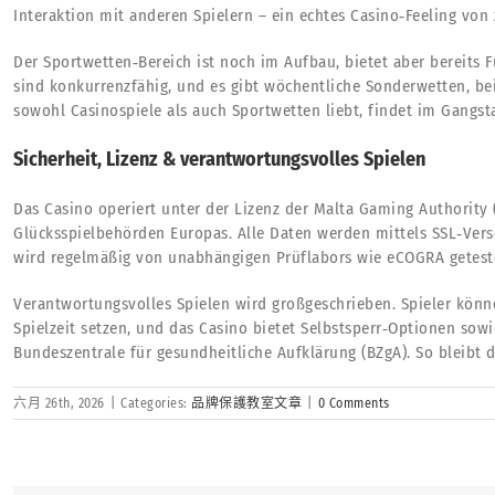
Interaktion mit anderen Spielern – ein echtes Casino‑Feeling von
Der Sportwetten‑Bereich ist noch im Aufbau, bietet aber bereits F
sind konkurrenzfähig, und es gibt wöchentliche Sonderwetten, b
sowohl Casinospiele als auch Sportwetten liebt, findet im Gang
Sicherheit, Lizenz & verantwortungsvolles Spielen
Das Casino operiert unter der Lizenz der Malta Gaming Authority
Glücksspielbehörden Europas. Alle Daten werden mittels SSL‑Vers
wird regelmäßig von unabhängigen Prüflabors wie eCOGRA getest
Verantwortungsvolles Spielen wird großgeschrieben. Spieler könn
Spielzeit setzen, und das Casino bietet Selbstsperr‑Optionen sowi
Bundeszentrale für gesundheitliche Aufklärung (BZgA). So bleibt d
六月 26th, 2026
|
Categories:
品牌保護教室文章
|
0 Comments