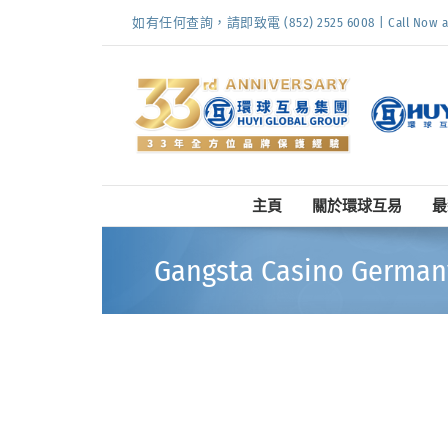
Skip
如有任何查詢，請即致電 (852) 2525 6008 | Call Now at (
to
content
主頁
關於環球互易
最
Gangsta Casino Germany