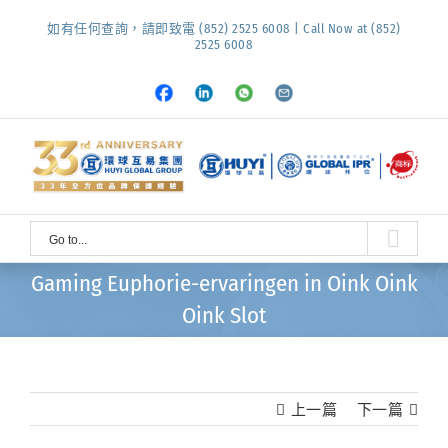
Skip
如有任何查詢，請即致電 (852) 2525 6008 | Call Now at (852)
to
2525 6008
content
Facebook
LinkedIn
Whatsapp
Email
Go to...
Gaming Euphorie-ervaringen in Oink Oink
Oink Slot
上一篇
下一篇