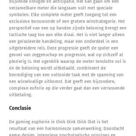
blijvende vreugde en anticipatie. Het kan gaan om een
verzamelbare meter die langzaam vult met speciale
symbolen. Elke complete meter geeft toegang tot een
exclusieve bonusronde of een grotere winstcategorie. Het
perspectief van een op handen zijnde beloning brengt een
tactische laag toe aan elke draai. Het is niet langer alleen
een geïsoleerde handeling, maar een onderdeel in een
uitgebreidere reis. Deze progressie geeft de speler een
gevoel van zeggenschap en progressie, wat op zichzelf al
plezierig is. Het ogenblik waarop de meter tenslotte vol is
en de beloning wordt uitbetaald, combineert de
bevrediging van een voltooide taak met de spanning van
een wisselvallige uitkomst. Dat geeft een bijzondere,
complexe euforie op die verder gaat dan een verrassende
uitbetaling.
Conclusie
De gaming euphorie in Oink Oink Oink Slot is het
resultaat van een harmonieuze samenwerking. Doordacht
game-design, intensieve psychologische principes en