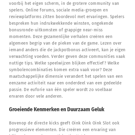
voorbij het eigen scherm, in de grotere community van
spelers. Online forums, sociale media-groepen en
reviewplatforms zitten boordevol met ervaringen. Spelers
bespreken hun indrukwekkende winsten, ongekende
bonusronde-uitkomsten of grappige near-miss
momenten. Deze gezamenlijke verhalen creëren een
algemeen begrip van de pieken van de game. Lezen over
iemand anders die de jackpotbonus activeert, kan je eigen
verwachting voeden. Verder geven deze communities vaak
nuttige tips. Welke speelwijzen blijken effectief? Welke
symbolencombinaties komen extra vaak voor? Deze
maatschappelijke dimensie verandert het spelen van een
eenzame activiteit naar een onderdeel van een gedeelde
passie. De euforie van één speler wordt zo voelbaar
ervaren door vele anderen.
Groeiende Kenmerken en Duurzaam Geluk
Bovenop de directe kicks geeft Oink Oink Oink Slot ook
progressieve elementen. Die creëren een ervaring van