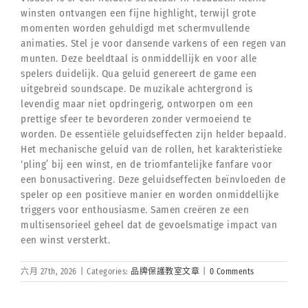
winsten ontvangen een fijne highlight, terwijl grote
momenten worden gehuldigd met schermvullende
animaties. Stel je voor dansende varkens of een regen van
munten. Deze beeldtaal is onmiddellijk en voor alle
spelers duidelijk. Qua geluid genereert de game een
uitgebreid soundscape. De muzikale achtergrond is
levendig maar niet opdringerig, ontworpen om een
prettige sfeer te bevorderen zonder vermoeiend te
worden. De essentiële geluidseffecten zijn helder bepaald.
Het mechanische geluid van de rollen, het karakteristieke
‘pling’ bij een winst, en de triomfantelijke fanfare voor
een bonusactivering. Deze geluidseffecten beïnvloeden de
speler op een positieve manier en worden onmiddellijke
triggers voor enthousiasme. Samen creëren ze een
multisensorieel geheel dat de gevoelsmatige impact van
een winst versterkt.
六月 27th, 2026
|
Categories:
品牌保護教室文章
|
0 Comments