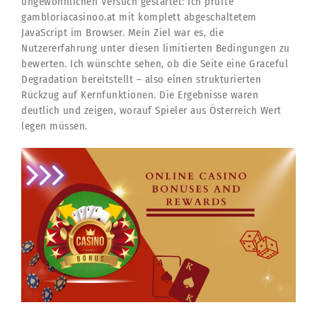
ungewöhnlichen Versuch gestartet: Ich prüfte
gambloriacasinoo.at mit komplett abgeschaltetem
JavaScript im Browser. Mein Ziel war es, die
Nutzererfahrung unter diesen limitierten Bedingungen zu
bewerten. Ich wünschte sehen, ob die Seite eine Graceful
Degradation bereitstellt – also einen strukturierten
Rückzug auf Kernfunktionen. Die Ergebnisse waren
deutlich und zeigen, worauf Spieler aus Österreich Wert
legen müssen.