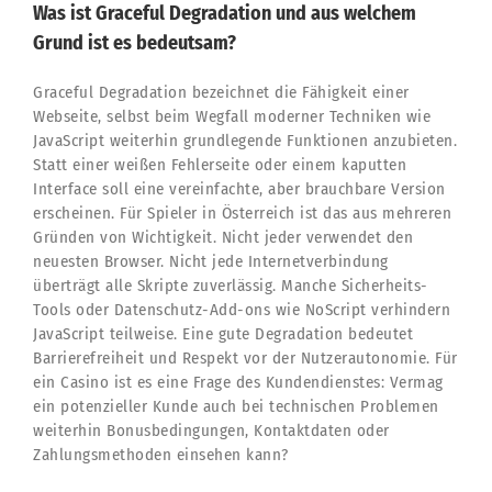
Was ist Graceful Degradation und aus welchem
Grund ist es bedeutsam?
Graceful Degradation bezeichnet die Fähigkeit einer
Webseite, selbst beim Wegfall moderner Techniken wie
JavaScript weiterhin grundlegende Funktionen anzubieten.
Statt einer weißen Fehlerseite oder einem kaputten
Interface soll eine vereinfachte, aber brauchbare Version
erscheinen. Für Spieler in Österreich ist das aus mehreren
Gründen von Wichtigkeit. Nicht jeder verwendet den
neuesten Browser. Nicht jede Internetverbindung
überträgt alle Skripte zuverlässig. Manche Sicherheits-
Tools oder Datenschutz-Add-ons wie NoScript verhindern
JavaScript teilweise. Eine gute Degradation bedeutet
Barrierefreiheit und Respekt vor der Nutzerautonomie. Für
ein Casino ist es eine Frage des Kundendienstes: Vermag
ein potenzieller Kunde auch bei technischen Problemen
weiterhin Bonusbedingungen, Kontaktdaten oder
Zahlungsmethoden einsehen kann?