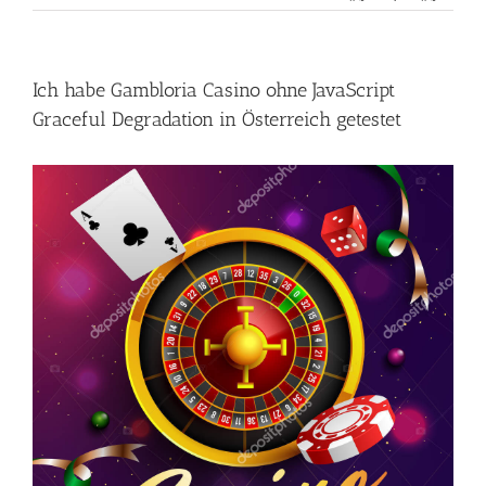
Ich habe Gambloria Casino ohne JavaScript
Graceful Degradation in Österreich getestet