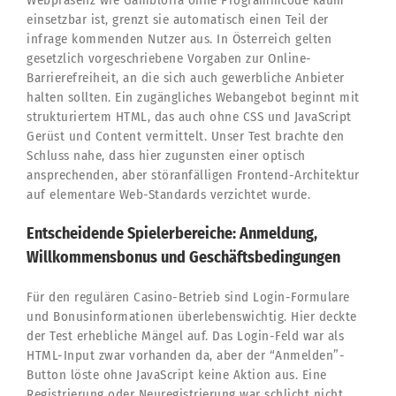
einsetzbar ist, grenzt sie automatisch einen Teil der
infrage kommenden Nutzer aus. In Österreich gelten
gesetzlich vorgeschriebene Vorgaben zur Online-
Barrierefreiheit, an die sich auch gewerbliche Anbieter
halten sollten. Ein zugängliches Webangebot beginnt mit
strukturiertem HTML, das auch ohne CSS und JavaScript
Gerüst und Content vermittelt. Unser Test brachte den
Schluss nahe, dass hier zugunsten einer optisch
ansprechenden, aber störanfälligen Frontend-Architektur
auf elementare Web-Standards verzichtet wurde.
Entscheidende Spielerbereiche: Anmeldung,
Willkommensbonus und Geschäftsbedingungen
Für den regulären Casino-Betrieb sind Login-Formulare
und Bonusinformationen überlebenswichtig. Hier deckte
der Test erhebliche Mängel auf. Das Login-Feld war als
HTML-Input zwar vorhanden da, aber der “Anmelden”-
Button löste ohne JavaScript keine Aktion aus. Eine
Registrierung oder Neuregistrierung war schlicht nicht