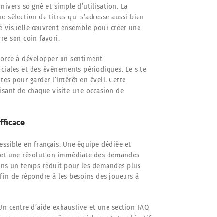
nivers soigné et simple d’utilisation. La
 sélection de titres qui s’adresse aussi bien
té visuelle œuvrent ensemble pour créer une
re son coin favori.
fforce à développer un sentiment
ciales et des événements périodiques. Le site
es pour garder l’intérêt en éveil. Cette
aisant de chaque visite une occasion de
fficace
cessible en français. Une équipe dédiée et
rmet une résolution immédiate des demandes
dans un temps réduit pour les demandes plus
afin de répondre à les besoins des joueurs à
Un centre d’aide exhaustive et une section FAQ