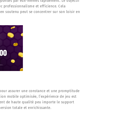
réponses par eux-mêmes rapidement. Le objectif
c professionnalisme et efficience. Cela
ien soutenu peut se concentrer sur son loisir en
 pour assurer une constance et une promptitude
tion mobile optimisée, l’expérience de jeu est
rdent de haute qualité peu importe le support
ersion totale et enrichissante.