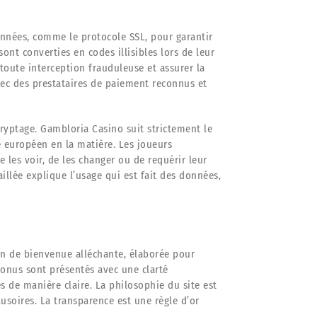
nnées, comme le protocole SSL, pour garantir
nt converties en codes illisibles lors de leur
 toute interception frauduleuse et assurer la
vec des prestataires de paiement reconnus et
ryptage. Gambloria Casino suit strictement le
 européen en la matière. Les joueurs
e les voir, de les changer ou de requérir leur
illée explique l’usage qui est fait des données,
n de bienvenue alléchante, élaborée pour
bonus sont présentés avec une clarté
s de manière claire. La philosophie du site est
lusoires. La transparence est une règle d’or