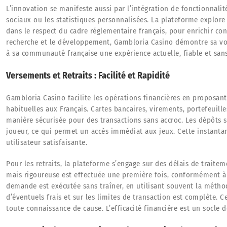
L’innovation se manifeste aussi par l’intégration de fonctionnali
sociaux ou les statistiques personnalisées. La plateforme explor
dans le respect du cadre réglementaire français, pour enrichir co
recherche et le développement, Gambloria Casino démontre sa volo
à sa communauté française une expérience actuelle, fiable et sans
Versements et Retraits : Facilité et Rapidité
Gambloria Casino facilite les opérations financières en proposa
habituelles aux Français. Cartes bancaires, virements, portefeuill
manière sécurisée pour des transactions sans accroc. Les dépôts 
joueur, ce qui permet un accès immédiat aux jeux. Cette instantan
utilisateur satisfaisante.
Pour les retraits, la plateforme s’engage sur des délais de traitem
mais rigoureuse est effectuée une première fois, conformément à 
demande est exécutée sans traîner, en utilisant souvent la méthod
d’éventuels frais et sur les limites de transaction est complète. 
toute connaissance de cause. L’efficacité financière est un socle de