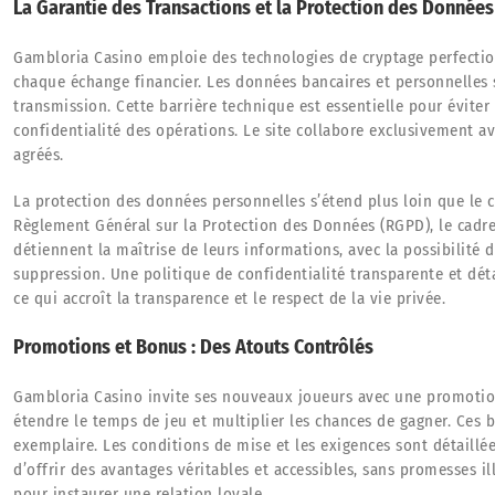
La Garantie des Transactions et la Protection des Données
Gambloria Casino emploie des technologies de cryptage perfectio
chaque échange financier. Les données bancaires et personnelles so
transmission. Cette barrière technique est essentielle pour éviter
confidentialité des opérations. Le site collabore exclusivement a
agréés.
La protection des données personnelles s’étend plus loin que le c
Règlement Général sur la Protection des Données (RGPD), le cadre
détiennent la maîtrise de leurs informations, avec la possibilité d
suppression. Une politique de confidentialité transparente et déta
ce qui accroît la transparence et le respect de la vie privée.
Promotions et Bonus : Des Atouts Contrôlés
Gambloria Casino invite ses nouveaux joueurs avec une promotio
étendre le temps de jeu et multiplier les chances de gagner. Ces 
exemplaire. Les conditions de mise et les exigences sont détaillée
d’offrir des avantages véritables et accessibles, sans promesses il
pour instaurer une relation loyale.