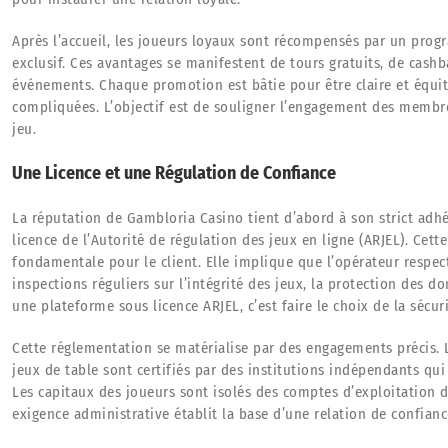
Après l’accueil, les joueurs loyaux sont récompensés par un pro
exclusif. Ces avantages se manifestent de tours gratuits, de cashb
événements. Chaque promotion est bâtie pour être claire et équit
compliquées. L’objectif est de souligner l’engagement des membres
jeu.
Une Licence et une Régulation de Confiance
La réputation de Gambloria Casino tient d’abord à son strict adhés
licence de l’Autorité de régulation des jeux en ligne (ARJEL). Cette
fondamentale pour le client. Elle implique que l’opérateur respec
inspections réguliers sur l’intégrité des jeux, la protection des do
une plateforme sous licence ARJEL, c’est faire le choix de la sécuri
Cette réglementation se matérialise par des engagements précis. 
jeux de table sont certifiés par des institutions indépendants qui 
Les capitaux des joueurs sont isolés des comptes d’exploitation de
exigence administrative établit la base d’une relation de confiance