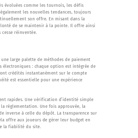
tés évoluées comme les tournois, les défis
e également les nouvelles tendances, toujours
ntinuellement son offre. En misant dans la
nté de se maintenir à la pointe. Il offre ainsi
 cesse réinventée.
nt une large palette de méthodes de paiement
es électroniques : chaque option est intégrée de
sont crédités instantanément sur le compte
éité est essentielle pour une expérience
ent rapides. Une vérification d’identité simple
la réglementation. Une fois approuvée, la
e inverse à celle du dépôt. La transparence sur
Cela offre aux joueurs de gérer leur budget en
 la fiabilité du site.