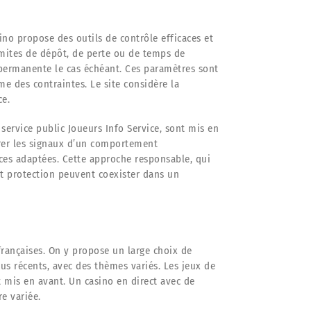
o propose des outils de contrôle efficaces et
imites de dépôt, de perte ou de temps de
 permanente le cas échéant. Ces paramètres sont
 des contraintes. Le site considère la
ce.
service public Joueurs Info Service, sont mis en
rer les signaux d’un comportement
rces adaptées. Cette approche responsable, qui
et protection peuvent coexister dans un
françaises. On y propose un large choix de
us récents, avec des thèmes variés. Les jeux de
t mis en avant. Un casino en direct avec de
re variée.