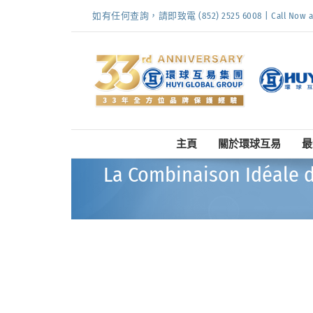
Skip
如有任何查詢，請即致電 (852) 2525 6008 | Call Now at (
to
content
主頁
關於環球互易
最
La Combinaison Idéale 