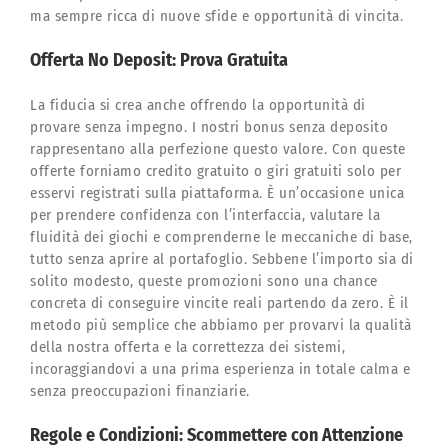
ma sempre ricca di nuove sfide e opportunità di vincita.
Offerta No Deposit: Prova Gratuita
La fiducia si crea anche offrendo la opportunità di
provare senza impegno. I nostri bonus senza deposito
rappresentano alla perfezione questo valore. Con queste
offerte forniamo credito gratuito o giri gratuiti solo per
esservi registrati sulla piattaforma. È un’occasione unica
per prendere confidenza con l’interfaccia, valutare la
fluidità dei giochi e comprenderne le meccaniche di base,
tutto senza aprire al portafoglio. Sebbene l’importo sia di
solito modesto, queste promozioni sono una chance
concreta di conseguire vincite reali partendo da zero. È il
metodo più semplice che abbiamo per provarvi la qualità
della nostra offerta e la correttezza dei sistemi,
incoraggiandovi a una prima esperienza in totale calma e
senza preoccupazioni finanziarie.
Regole e Condizioni: Scommettere con Attenzione