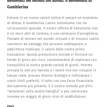
Benvenuti nel Mondo dei Bonus: Il Benvenuto di
Gamblerina
Entrare in un nuovo casinò online è sempre un momento
di attesa. A Gamblerina Casino intendiamo che sia
un’occasione speciale. Il nostro offerta di benvenuto non
è un mero atto di cortesia, è una cerimonia d’accoglienza.
Pensate di entrare nel mondo virtuale e di trovarvi subito
sommersi da vantaggi che possono raddoppiare, o
addirittura triplicare, il valore delle vostre prime
transazioni. Questa promozione iniziale vi fornisce un
fondo di gioco più ricco, consentendovi di esplorare con
tranquillità la nostra grande varietà di giochi. Potrete
provare le slot più famose o i tavoli live con croupier in
tempo reale, provare diverse strategie e individuare i
vostri titoli preferiti, il tutto con una forza finanziaria
decisamente più potente. È il nostro metodo per dirvi
“benvenuti nella nostra famiglia” e per cominciare
insieme un viaggio di gioco ricco di soddisfazioni.
FAQ