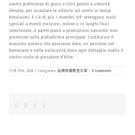
vostre preferenze di gioco e ritiri gestiti a velocità
elevata, per incassare le vittorie sul conto in tempi
brevissimi. E c’è di più. I membri VIP ottengono inviti
speciali a eventi esclusivi, online o in luoghi fisici
selezionate, e partecipano a promozioni nascoste, non
promosse sulla piattaforma principale. Costituisce il
massimo premio che possiamo dare, un percorso nel
benessere e nella esclusività dove ogni dettaglio esalta il
vostro ruolo di giocatore d’élite.
六月 27th, 2026
|
Categories:
品牌保護教室文章
|
0 Comments
Facebook
LinkedIn
Whatsapp
Email