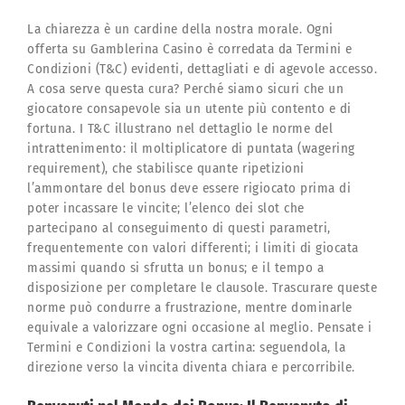
La chiarezza è un cardine della nostra morale. Ogni
offerta su Gamblerina Casino è corredata da Termini e
Condizioni (T&C) evidenti, dettagliati e di agevole accesso.
A cosa serve questa cura? Perché siamo sicuri che un
giocatore consapevole sia un utente più contento e di
fortuna. I T&C illustrano nel dettaglio le norme del
intrattenimento: il moltiplicatore di puntata (wagering
requirement), che stabilisce quante ripetizioni
l’ammontare del bonus deve essere rigiocato prima di
poter incassare le vincite; l’elenco dei slot che
partecipano al conseguimento di questi parametri,
frequentemente con valori differenti; i limiti di giocata
massimi quando si sfrutta un bonus; e il tempo a
disposizione per completare le clausole. Trascurare queste
norme può condurre a frustrazione, mentre dominarle
equivale a valorizzare ogni occasione al meglio. Pensate i
Termini e Condizioni la vostra cartina: seguendola, la
direzione verso la vincita diventa chiara e percorribile.