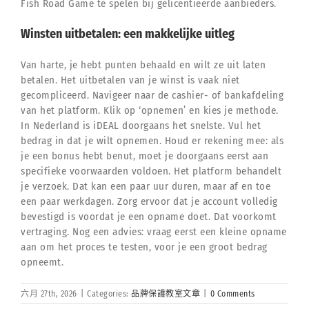
Fish Road Game te spelen bij gelicentieerde aanbieders.
Winsten uitbetalen: een makkelijke uitleg
Van harte, je hebt punten behaald en wilt ze uit laten
betalen. Het uitbetalen van je winst is vaak niet
gecompliceerd. Navigeer naar de cashier- of bankafdeling
van het platform. Klik op ‘opnemen’ en kies je methode.
In Nederland is iDEAL doorgaans het snelste. Vul het
bedrag in dat je wilt opnemen. Houd er rekening mee: als
je een bonus hebt benut, moet je doorgaans eerst aan
specifieke voorwaarden voldoen. Het platform behandelt
je verzoek. Dat kan een paar uur duren, maar af en toe
een paar werkdagen. Zorg ervoor dat je account volledig
bevestigd is voordat je een opname doet. Dat voorkomt
vertraging. Nog een advies: vraag eerst een kleine opname
aan om het proces te testen, voor je een groot bedrag
opneemt.
六月 27th, 2026
|
Categories:
品牌保護教室文章
|
0 Comments