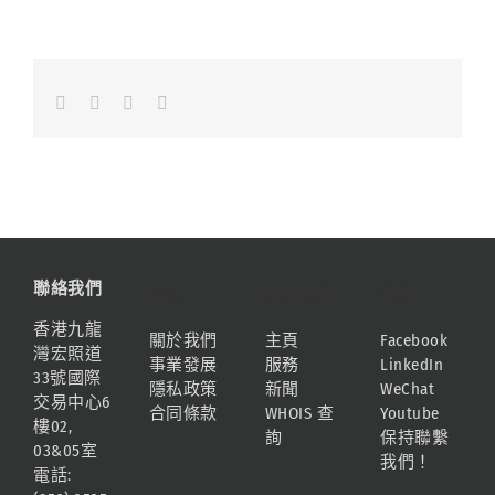
Facebook
LinkedIn
Whatsapp
Email
聯絡我們
資訊
網站地圖
連結
香港九龍
關於我們
主頁
Facebook
灣宏照道
事業發展
服務
LinkedIn
33號國際
隱私政策
新聞
WeChat
交易中心6
合同條款
WHOIS 查
Youtube
樓02,
詢
保持聯繫
03&05室
我們！
電話: