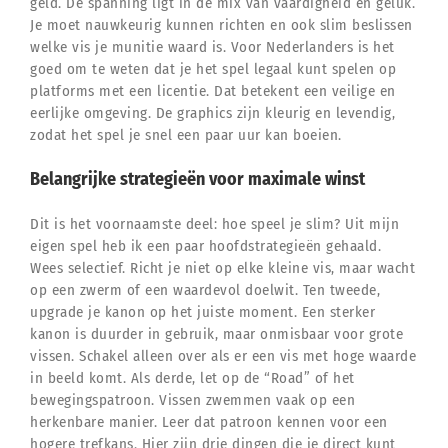
geld. De spanning ligt in de mix van vaardigheid en geluk.
Je moet nauwkeurig kunnen richten en ook slim beslissen
welke vis je munitie waard is. Voor Nederlanders is het
goed om te weten dat je het spel legaal kunt spelen op
platforms met een licentie. Dat betekent een veilige en
eerlijke omgeving. De graphics zijn kleurig en levendig,
zodat het spel je snel een paar uur kan boeien.
Belangrijke strategieën voor maximale winst
Dit is het voornaamste deel: hoe speel je slim? Uit mijn
eigen spel heb ik een paar hoofdstrategieën gehaald.
Wees selectief. Richt je niet op elke kleine vis, maar wacht
op een zwerm of een waardevol doelwit. Ten tweede,
upgrade je kanon op het juiste moment. Een sterker
kanon is duurder in gebruik, maar onmisbaar voor grote
vissen. Schakel alleen over als er een vis met hoge waarde
in beeld komt. Als derde, let op de “Road” of het
bewegingspatroon. Vissen zwemmen vaak op een
herkenbare manier. Leer dat patroon kennen voor een
hogere trefkans. Hier zijn drie dingen die je direct kunt