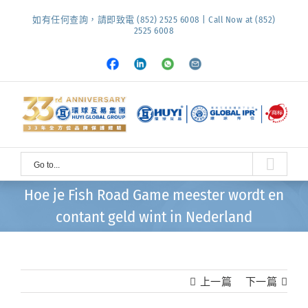
Skip
如有任何查詢，請即致電 (852) 2525 6008 | Call Now at (852)
to
2525 6008
content
Facebook
LinkedIn
Whatsapp
Email
Go to...
Hoe je Fish Road Game meester wordt en
contant geld wint in Nederland
上一篇
下一篇