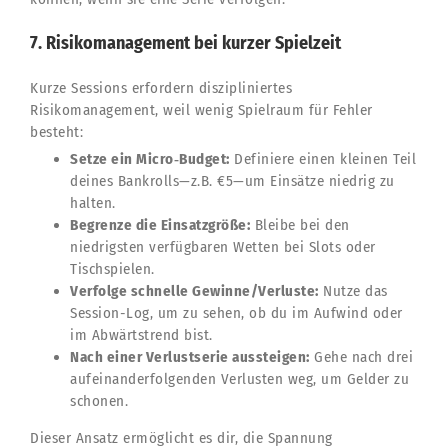
7. Risikomanagement bei kurzer Spielzeit
Kurze Sessions erfordern diszipliniertes
Risikomanagement, weil wenig Spielraum für Fehler
besteht:
Setze ein Micro‑Budget:
Definiere einen kleinen Teil
deines Bankrolls—z.B. €5—um Einsätze niedrig zu
halten.
Begrenze die Einsatzgröße:
Bleibe bei den
niedrigsten verfügbaren Wetten bei Slots oder
Tischspielen.
Verfolge schnelle Gewinne/Verluste:
Nutze das
Session-Log, um zu sehen, ob du im Aufwind oder
im Abwärtstrend bist.
Nach einer Verlustserie aussteigen:
Gehe nach drei
aufeinanderfolgenden Verlusten weg, um Gelder zu
schonen.
Dieser Ansatz ermöglicht es dir, die Spannung