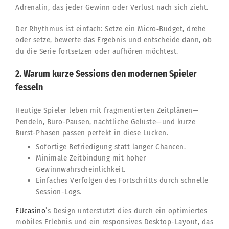
Adrenalin, das jeder Gewinn oder Verlust nach sich zieht.
Der Rhythmus ist einfach: Setze ein Micro‑Budget, drehe
oder setze, bewerte das Ergebnis und entscheide dann, ob
du die Serie fortsetzen oder aufhören möchtest.
2. Warum kurze Sessions den modernen Spieler
fesseln
Heutige Spieler leben mit fragmentierten Zeitplänen—
Pendeln, Büro-Pausen, nächtliche Gelüste—und kurze
Burst-Phasen passen perfekt in diese Lücken.
Sofortige Befriedigung statt langer Chancen.
Minimale Zeitbindung mit hoher
Gewinnwahrscheinlichkeit.
Einfaches Verfolgen des Fortschritts durch schnelle
Session-Logs.
EUcasino
’s Design unterstützt dies durch ein optimiertes
mobiles Erlebnis und ein responsives Desktop-Layout, das