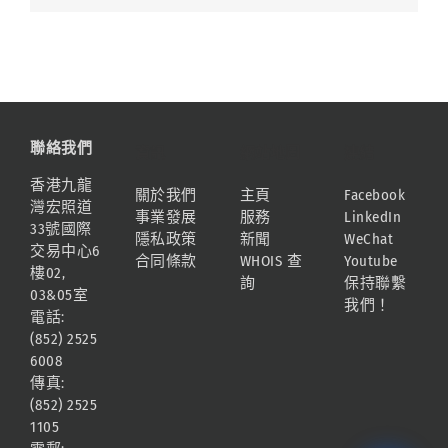
聯絡我們
資訊
網站地圖
連結
香港九龍
關於我們
主頁
Facebook
灣宏照道
事業發展
服務
LinkedIn
33號國際
隱私政策
新聞
WeChat
交易中心6
合同條款
WHOIS 查
Youtube
樓02,
詢
保持聯繫
03&05室
我們！
電話:
(852) 2525
6008
傳真:
(852) 2525
1105