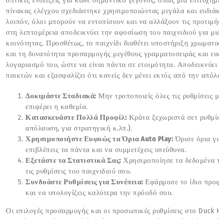
πίνακας ελέγχου σχεδιάστηκε χρησιμοποιώντας μεγάλα και ευδιά
λοιπόν, όλοι μπορούν να εντοπίσουν και να αλλάξουν τις προτιμ
στη λεπτομέρεια αποδεικνύει την αφοσίωση του παιχνιδιού για μια
κοινότητας. Προσθέτως, το παιχνίδι διαθέτει υποστήριξη χρωματ
και τη δυνατότητα προσαρμογής μεγέθους γραμματοσειράς και εικ
λογαριασμό του, ώστε να είναι πάντα σε ετοιμότητα. Αποδεικνύε
παικτών και εξασφαλίζει ότι κανείς δεν μένει εκτός από την από
Δοκιμάστε Σταδιακά:
Μην τροποποιείς όλες τις ρυθμίσεις μ
επιφέρει η καθεμία.
Κατασκευάστε Πολλά Προφίλ:
Κράτα ξεχωριστά σετ ρυθμίσ
απόλαυση, για στρατηγική κ.λπ.).
Χρησιμοποιήστε Ευφυώς τα Όρια Auto Play:
Όρισε όρια γι
επιβλέπεις τα πάντα και να συμμετέχεις υπεύθυνα.
Εξετάστε τα Στατιστικά Σας:
Χρησιμοποίησε τα δεδομένα το
τις ρυθμίσεις του παιχνιδιού σου.
Συνδυάστε Ρυθμίσεις για Συνέπεια:
Εφάρμοσε το ίδιο προφί
και να υπολογίζεις καλύτερα την πρόοδό σου.
Οι επιλογές προσαρμογής και οι προσωπικές ρυθμίσεις στο Duck 