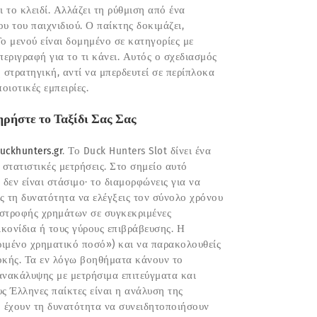
 το κλειδί. Αλλάζει τη ρύθμιση από ένα
υ του παιχνιδιού. Ο παίκτης δοκιμάζει,
Το μενού είναι δομημένο σε κατηγορίες με
περιγραφή για το τι κάνει. Αυτός ο σχεδιασμός
 στρατηγική, αντί να μπερδευτεί σε περίπλοκα
οιοτικές εμπειρίες.
ηρήστε το Ταξίδι Σας Σας
uckhunters.gr
. Το Duck Hunters Slot δίνει ένα
στατιστικές μετρήσεις. Στο σημείο αυτό
δεν είναι στάσιμο· το διαμορφώνεις για να
ς τη δυνατότητα να ελέγξεις τον σύνολο χρόνου
πιστροφής χρημάτων σε συγκεκριμένες
ικονίδια ή τους γύρους επιβράβευσης. Η
κριμένο χρηματικό ποσό») και να παρακολουθείς
λοκής. Τα εν λόγω βοηθήματα κάνουν το
 ανακάλυψης με μετρήσιμα επιτεύγματα και
υς Έλληνες παίκτες είναι η ανάλυση της
ο έχουν τη δυνατότητα να συνειδητοποιήσουν