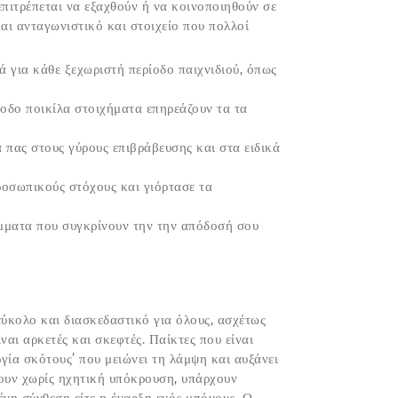
επιτρέπεται να εξαχθούν ή να κοινοποιηθούν σε
αι ανταγωνιστικό και στοιχείο που πολλοί
ά για κάθε ξεχωριστή περίοδο παιχνιδιού, όπως
οδο ποικίλα στοιχήματα επηρεάζουν τα τα
πας στους γύρους επιβράβευσης και στα ειδικά
οσωπικούς στόχους και γιόρτασε τα
ματα που συγκρίνουν την την απόδοσή σου
 εύκολο και διασκεδαστικό για όλους, ασχέτως
ναι αρκετές και σκεφτές. Παίκτες που είναι
ργία σκότους’ που μειώνει τη λάμψη και αυξάνει
χουν χωρίς ηχητική υπόκρουση, υπάρχουν
μένη σύνθεση είτε η έναρξη ενός μπόνους. Ο