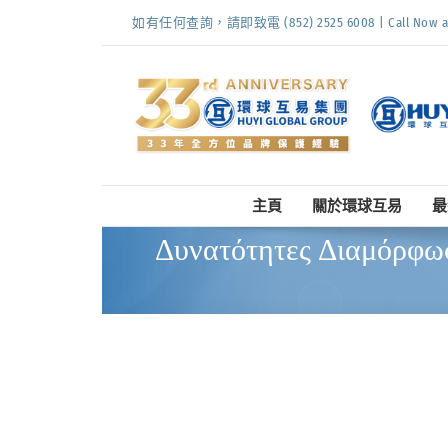
Skip
如有任何查詢，請即致電 (852) 2525 6008 | Call Now at (
to
content
主頁
關於環球互易
最
Δυνατότητες Διαμόρφωση