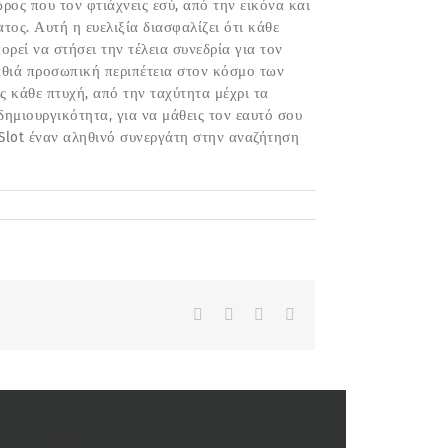
ώρος που τον φτιάχνεις εσύ, από την εικόνα και
ατος. Αυτή η ευελιξία διασφαλίζει ότι κάθε
ορεί να στήσει την τέλεια συνεδρία για τον
βαθιά προσωπική περιπέτεια στον κόσμο των
 κάθε πτυχή, από την ταχύτητα μέχρι τα
 δημιουργικότητα, για να μάθεις τον εαυτό σου
 Slot έναν αληθινό συνεργάτη στην αναζήτηση
Facebook
LinkedIn
Whatsapp
Email
連結