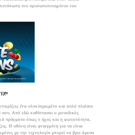
 αποτύπωση του προσωποποιημένου του
εγχο
αντικρίζεις ένα ολοκληρωμένο και απλό πλαίσιο
α σου. Από εδώ καθίστασαι ο μοναδικός
ικά πράγματα όπως ο ήχος και η φωτεινότητα,
ις. Η οθόνη είναι φτιαγμένη για να είναι
ωμένος με την τεχνολογία μπορεί να βρει άμεσα