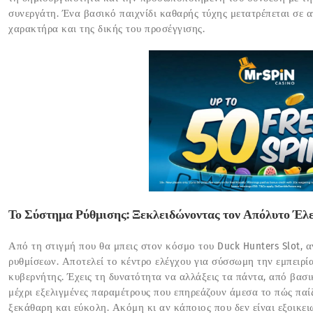
συνεργάτη. Ένα βασικό παιχνίδι καθαρής τύχης μετατρέπεται σε
χαρακτήρα και της δικής του προσέγγισης.
Το Σύστημα Ρύθμισης: Ξεκλειδώνοντας τον Απόλυτο Έλ
Από τη στιγμή που θα μπεις στον κόσμο του Duck Hunters Slot, 
ρυθμίσεων. Αποτελεί το κέντρο ελέγχου για σύσσωμη την εμπειρί
κυβερνήτης. Έχεις τη δυνατότητα να αλλάξεις τα πάντα, από βασ
μέχρι εξελιγμένες παραμέτρους που επηρεάζουν άμεσα το πώς παίζε
ξεκάθαρη και εύκολη. Ακόμη κι αν κάποιος που δεν είναι εξοικει