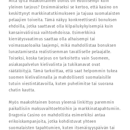
Mitä syitä maakohtainen bonus on edullisempi kuin
yleinen tarjous? Ensimmäiseksi se kertoo, että kasino on
keskittynyt markkinatutkimukseen ja tajuaa suomalaisten
pelaajien toiveita. Tämä näkyy konkreettisesti bonuksen
ehdoilla, jotka saattavat olla kilpailukykyisempiä kuin
kansainvälisissä vaihtoehdoissa. Esimerkkinä
kierrätysvaatimus saattaa olla alhaisempi tai
voimassaoloaika laajempi, mikä mahdollistaa bonuksen
lunastamisesta realistisemman tavalliselle pelaajalle.
Toiseksi, koska tarjous on tarkoitettu vain Suomeen,
asiakaspalvelun kielivalinta ja tukikanavat ovat
räätälöityjä. Tämä tarkoittaa, että saat helpommin tukea
suomen kielivalinnalla ja mahdollisesti suomalaisille
tutuin viestintätavoilla, kuten puhelimitse tai suorana
chatin kautta.
Myös maakohtainen bonus yleensä linkittyy paremmin
paikallisiin maksuvaihtoehtoihin ja markkinatapahtumiin.
Dragonia Casino on mahdollista esimerkiksi antaa
erikoiskampanjoita, jotka kohdistuvat yhteen
suomalaisten tapahtumien, kuten itsenäisyyspäivän tai