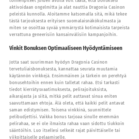
toimenpiteet joiden avulla voit taata, että bonuksesi
aktivoidaan ongelmitta ja alat nauttia Dragonia Casinon
peleistä kunnolla. Aloitamme katsomalla sitä, mikä tekee
tästä tarjouksesta erityisen suomalaisnäkökulmasta ja
miten se osoittaa syvää ymmärrystä kotimaisista tarpeista
verrattuna geneerisiin kansainvälisiin kampanjoihin.
Vinkit Bonuksen Optimaaliseen Hyödyntämiseen
Jotta saat suurimman hyödyn Dragonia Casinon
tervetuliaisbonuksesta, kannattaa seurata muutamia
käytännön vinkkejä. Ensimmäinen ja tärkein on perehtyä
bonusehtoihin ennen kuin talletat rahaa. Etsi tarkasti
tiedot kierrätysvaatimuksesta, pelirajoituksista,
aikarajasta ja siitä, mitkä pelit auttavat sinua eniten
saavuttamaan ehtoja. Älä oleta, että kaikki pelit antavat
saman edistymisen. Toisena vinkkinä, suunnittele
pelibudjettisi. Vaikka bonus tarjoaa sinulle enemmän
pelirahaa, se ei ole ilmaista rahaa vaan sidottu tiukkoin
sääntöihin. Luo itsellesi selkeät rajat päivittäiselle tai
viikoittaiselle pelaamiselle.