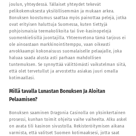
joulun, yhteydessä. Tällaiset yhteydet tekevät
pelikokemuksesta yksilöllisemmän ja mukaan arkea.
Bonuksen koostumus saattaa myös painottaa pelejä, jotka
ovat erityisen haluttuja Suomessa, kuten tiettyjä
pohjoismaisia teemakolikoita tai live-kasinopelejä
suomenkielisillä juontajilla. Yhteenvetona tämä tarjous ei
ole ainoastaan markkinointitemppu, vaan oikeasti
arvokkaampi kokonaisuus suomalaiselle pelaajalle, joka
haluaa saada alusta asti parhaan mahdollisen
tuntemuksen. Se synnyttää välittömästi vaikutelman siitä,
että olet tervetullut ja arvostettu asiakas juuri omalla
kotimaallasi.
Millä tavalla Lunastan Bonuksen Ja Aloitan
Pelaamisen?
Bonuksen saaminen Dragonia Casinolla on yksinkertainen
prosessi, kunhan toimit ohjeita vaihe vaiheelta. Alku askel
on avata tili kasinon sivustolla. Rekisteröitymisen aikana
varmista, että valitset Suomen kotimaaksesi, jotta saat