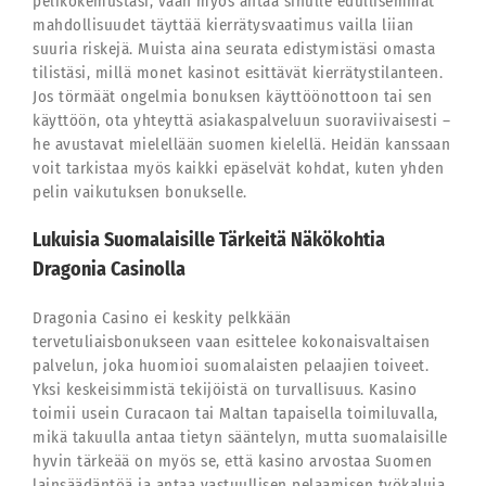
pelikokemustasi, vaan myös antaa sinulle edullisemmat
mahdollisuudet täyttää kierrätysvaatimus vailla liian
suuria riskejä. Muista aina seurata edistymistäsi omasta
tilistäsi, millä monet kasinot esittävät kierrätystilanteen.
Jos törmäät ongelmia bonuksen käyttöönottoon tai sen
käyttöön, ota yhteyttä asiakaspalveluun suoraviivaisesti –
he avustavat mielellään suomen kielellä. Heidän kanssaan
voit tarkistaa myös kaikki epäselvät kohdat, kuten yhden
pelin vaikutuksen bonukselle.
Lukuisia Suomalaisille Tärkeitä Näkökohtia
Dragonia Casinolla
Dragonia Casino ei keskity pelkkään
tervetuliaisbonukseen vaan esittelee kokonaisvaltaisen
palvelun, joka huomioi suomalaisten pelaajien toiveet.
Yksi keskeisimmistä tekijöistä on turvallisuus. Kasino
toimii usein Curacaon tai Maltan tapaisella toimiluvalla,
mikä takuulla antaa tietyn sääntelyn, mutta suomalaisille
hyvin tärkeää on myös se, että kasino arvostaa Suomen
lainsäädäntöä ja antaa vastuullisen pelaamisen työkaluja.