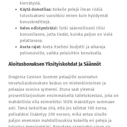
kierrätystä.
Käytä demotilaa:
Kokeile pelejä ilman riskiä
tutustuaksesi suosikkisi ennen kuin hyödynnät
bonuskredittejä.
Valvo edistymistäsi:
Tutki säännöllisesti tilisi
bonustilanne, jotta tiedät, kuinka paljon on vielä
pelattavana.
Aseta rajat:
Aseta itsellesi budjetti ja aikaraja
pelisessioille, vaikka pelaisitkin bonuksella.
Aloitusbonuksen Yksityiskohdat Ja Säännöt
Dragonia Casinon Suomen pelaajille suunnatun
tervetuliaisbonuksen keskus on mielenkiintoinen ja
pelaajaa suosiva systeemi. Etuna saat yleensä
prosenttitarjouksen ensimmäiseltä talletuksestasi, joka on
mahdollista olla esimerkiksi 100% määrättyyn summaan
asti. Tämä tarkoittaa sitä, että jos talletat 100 euroa,
pelisaldosi lisääntyy 200 euroon, mikä antaa sinulle
paljon enemmän mahdollisuuksia kokeilla eri pelejä ja
tutustua lempipelejäsi. Bonuksen saamiseksi sinun on