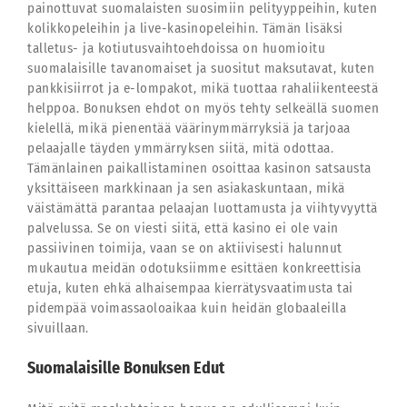
painottuvat suomalaisten suosimiin pelityyppeihin, kuten
kolikkopeleihin ja live-kasinopeleihin. Tämän lisäksi
talletus- ja kotiutusvaihtoehdoissa on huomioitu
suomalaisille tavanomaiset ja suositut maksutavat, kuten
pankkisiirrot ja e-lompakot, mikä tuottaa rahaliikenteestä
helppoa. Bonuksen ehdot on myös tehty selkeällä suomen
kielellä, mikä pienentää väärinymmärryksiä ja tarjoaa
pelaajalle täyden ymmärryksen siitä, mitä odottaa.
Tämänlainen paikallistaminen osoittaa kasinon satsausta
yksittäiseen markkinaan ja sen asiakaskuntaan, mikä
väistämättä parantaa pelaajan luottamusta ja viihtyvyyttä
palvelussa. Se on viesti siitä, että kasino ei ole vain
passiivinen toimija, vaan se on aktiivisesti halunnut
mukautua meidän odotuksiimme esittäen konkreettisia
etuja, kuten ehkä alhaisempaa kierrätysvaatimusta tai
pidempää voimassaoloaikaa kuin heidän globaaleilla
sivuillaan.
Suomalaisille Bonuksen Edut