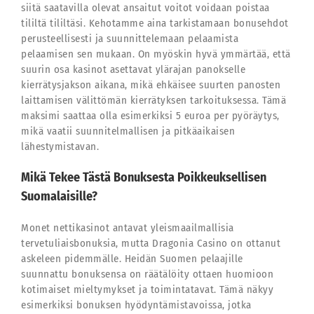
siitä saatavilla olevat ansaitut voitot voidaan poistaa
tililtä tililtäsi. Kehotamme aina tarkistamaan bonusehdot
perusteellisesti ja suunnittelemaan pelaamista
pelaamisen sen mukaan. On myöskin hyvä ymmärtää, että
suurin osa kasinot asettavat ylärajan panokselle
kierrätysjakson aikana, mikä ehkäisee suurten panosten
laittamisen välittömän kierrätyksen tarkoituksessa. Tämä
maksimi saattaa olla esimerkiksi 5 euroa per pyöräytys,
mikä vaatii suunnitelmallisen ja pitkäaikaisen
lähestymistavan.
Mikä Tekee Tästä Bonuksesta Poikkeuksellisen
Suomalaisille?
Monet nettikasinot antavat yleismaailmallisia
tervetuliaisbonuksia, mutta Dragonia Casino on ottanut
askeleen pidemmälle. Heidän Suomen pelaajille
suunnattu bonuksensa on räätälöity ottaen huomioon
kotimaiset mieltymykset ja toimintatavat. Tämä näkyy
esimerkiksi bonuksen hyödyntämistavoissa, jotka