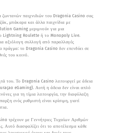
α ζωντανών παιχνιδιών του Dragonia Casino σας
ζάκ, μπάκαρα και άλλα παιχνίδια με
lution Gaming μεριμνούν για μια
 Lightning Roulette ή το Monopoly Live.
 μια αξιόλογη συλλογή από παραλλαγές
 πράγμα: το Dragonia Casino δεν επενδύει σε
νές του κοινό.
τά του. Το Dragonia Casino λειτουργεί με άδεια
raçao eGaming). Αυτή η άδεια δεν είναι απλό
όνες για τη τίμια λειτουργία, την διαφύλαξη
αρξη ενός ρυθμιστή είναι κρίσιμη, γιατί
τια.
Casino τρέχουν με Γεννήτριες Τυχαίων Αριθμών
ίς. Αυτό διασφαλίζει ότι το αποτέλεσμα κάθε
ους λογισμικού έχουν και δικές τους