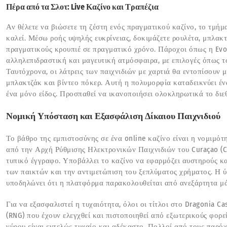
Πέρα από τα Σλοτ: Live Καζίνο και Τραπέζια
Αν θέλετε να βιώσετε τη ζέστη ενός πραγματικού καζίνο, το τμήμ
καλεί. Μέσω ροής υψηλής ευκρίνειας, δοκιμάζετε ρουλέτα, μπλακτ
πραγματικούς κρουπιέ σε πραγματικό χρόνο. Πάροχοι όπως η Evo
αλληλεπιδραστική και μαγευτική ατμόσφαιρα, με επιλογές όπως το
Ταυτόχρονα, οι λάτρεις των παιχνιδιών με χαρτιά θα εντοπίσουν
μπλακτζάκ και βίντεο πόκερ. Αυτή η πολυμορφία καταδεικνύει ένα
ένα μόνο είδος. Προσπαθεί να ικανοποιήσει ολοκληρωτικά το διεθ
Νομική Υπόσταση και Εξασφάλιση Δίκαιου Παιχνιδιού
Το βάθρο της εμπιστοσύνης σε ένα online καζίνο είναι η νομιμότη
από την Αρχή Ρύθμισης Ηλεκτρονικών Παιχνιδιών του Curaçao (Cu
τυπικό έγγραφο. Υποβάλλει το καζίνο να εφαρμόζει αυστηρούς καν
των παικτών και την αντιμετώπιση του ξεπλύματος χρήματος. Η ύπ
υποδηλώνει ότι η πλατφόρμα παρακολουθείται από ανεξάρτητα μά
Για να εξασφαλιστεί η τυχαιότητα, όλοι οι τίτλοι στο Dragonia 
(RNG) που έχουν ελεγχθεί και πιστοποιηθεί από εξωτερικούς φορε
γύρου είναι εντελώς τυχαίο και αδέκαστο. Πολλοί από τους παρόχ