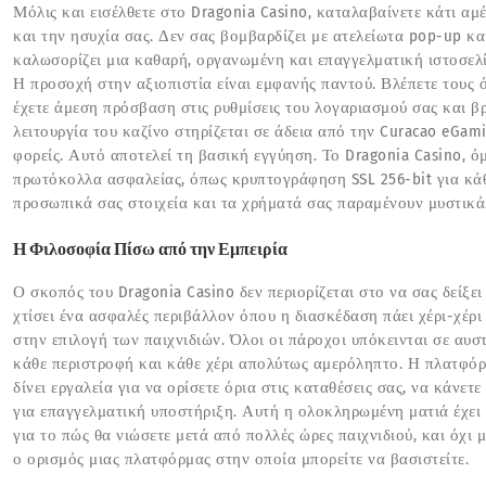
Μόλις και εισέλθετε στο Dragonia Casino, καταλαβαίνετε κάτι α
και την ησυχία σας. Δεν σας βομβαρδίζει με ατελείωτα pop-up κα
καλωσορίζει μια καθαρή, οργανωμένη και επαγγελματική ιστοσελί
Η προσοχή στην αξιοπιστία είναι εμφανής παντού. Βλέπετε τους ό
έχετε άμεση πρόσβαση στις ρυθμίσεις του λογαριασμού σας και β
λειτουργία του καζίνο στηρίζεται σε άδεια από την Curacao eGam
φορείς. Αυτό αποτελεί τη βασική εγγύηση. Το Dragonia Casino, ό
πρωτόκολλα ασφαλείας, όπως κρυπτογράφηση SSL 256-bit για κάθε
προσωπικά σας στοιχεία και τα χρήματά σας παραμένουν μυστικά
Η Φιλοσοφία Πίσω από την Εμπειρία
Ο σκοπός του Dragonia Casino δεν περιορίζεται στο να σας δείξει 
χτίσει ένα ασφαλές περιβάλλον όπου η διασκέδαση πάει χέρι-χέρι
στην επιλογή των παιχνιδιών. Όλοι οι πάροχοι υπόκεινται σε αυσ
κάθε περιστροφή και κάθε χέρι απολύτως αμερόληπτο. Η πλατφόρ
δίνει εργαλεία για να ορίσετε όρια στις καταθέσεις σας, να κάνε
για επαγγελματική υποστήριξη. Αυτή η ολοκληρωμένη ματιά έχει σ
για το πώς θα νιώσετε μετά από πολλές ώρες παιχνιδιού, και όχι 
ο ορισμός μιας πλατφόρμας στην οποία μπορείτε να βασιστείτε.