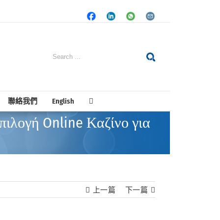
Facebook
LinkedIn
Whatsapp
Email
Search
for:
聯絡我們
English
πιλογή Online Καζίνο για
上一篇
下一篇