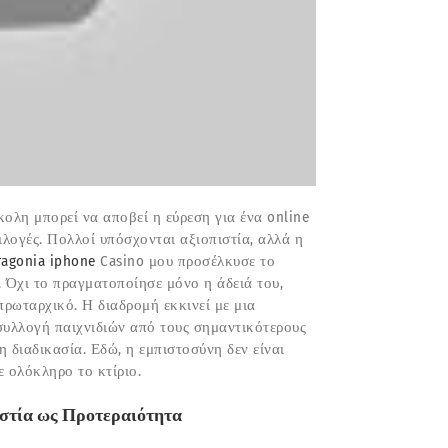
κολη μπορεί να αποβεί η εύρεση για ένα online
ιλογές. Πολλοί υπόσχονται αξιοπιστία, αλλά η
ragonia iphone
Casino μου προσέλκυσε το
. Όχι το πραγματοποίησε μόνο η άδειά του,
πρωταρχικό. Η διαδρομή εκκινεί με μια
 συλλογή παιχνιδιών από τους σημαντικότερους
 διαδικασία. Εδώ, η εμπιστοσύνη δεν είναι
ε ολόκληρο το κτίριο.
ιστία ως Προτεραιότητα