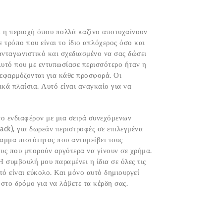
ι η περιοχή όπου πολλά καζίνο αποτυχαίνουν
με τρόπο που είναι το ίδιο απλόχερος όσο και
ανταγωνιστικό και σχεδιασμένο να σας δώσει
Αυτό που με εντυπωσίασε περισσότερο ήταν η
 εφαρμόζονται για κάθε προσφορά. Οι
κά πλαίσια. Αυτό είναι αναγκαίο για να
το ενδιαφέρον με μια σειρά συνεχόμενων
ck), για δωρεάν περιστροφές σε επιλεγμένα
ραμμα πιστότητας που ανταμείβει τους
ους που μπορούν αργότερα να γίνουν σε χρήμα.
 συμβουλή μου παραμένει η ίδια σε όλες τις
τό είναι εύκολο. Και μόνο αυτό δημιουργεί
 στο δρόμο για να λάβετε τα κέρδη σας.