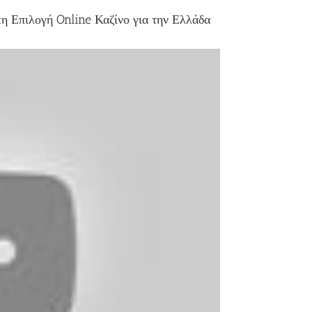
τη Επιλογή Online Καζίνο για την Ελλάδα