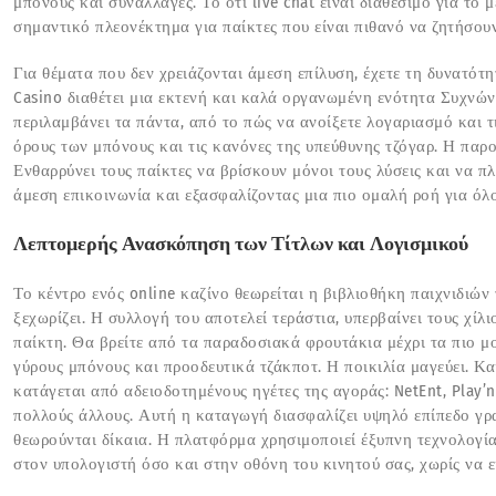
μπόνους και συναλλαγές. Το ότι live chat είναι διαθέσιμο για το 
σημαντικό πλεονέκτημα για παίκτες που είναι πιθανό να ζητήσου
Για θέματα που δεν χρειάζονται άμεση επίλυση, έχετε τη δυνατότη
Casino διαθέτει μια εκτενή και καλά οργανωμένη ενότητα Συχνώ
περιλαμβάνει τα πάντα, από το πώς να ανοίξετε λογαριασμό και τ
όρους των μπόνους και τις κανόνες της υπεύθυνης τζόγαρ. Η παρ
Ενθαρρύνει τους παίκτες να βρίσκουν μόνοι τους λύσεις και να 
άμεση επικοινωνία και εξασφαλίζοντας μια πιο ομαλή ροή για όλο
Λεπτομερής Ανασκόπηση των Τίτλων και Λογισμικού
Το κέντρο ενός online καζίνο θεωρείται η βιβλιοθήκη παιχνιδιών 
ξεχωρίζει. Η συλλογή του αποτελεί τεράστια, υπερβαίνει τους χίλι
παίκτη. Θα βρείτε από τα παραδοσιακά φρουτάκια μέχρι τα πιο μο
γύρους μπόνους και προοδευτικά τζάκποτ. Η ποικιλία μαγεύει. Και
κατάγεται από αδειοδοτημένους ηγέτες της αγοράς: NetEnt, Play’n
πολλούς άλλους. Αυτή η καταγωγή διασφαλίζει υψηλό επίπεδο γρ
θεωρούνται δίκαια. Η πλατφόρμα χρησιμοποιεί έξυπνη τεχνολογία
στον υπολογιστή όσο και στην οθόνη του κινητού σας, χωρίς να ε