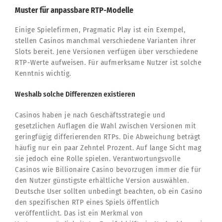
Muster für anpassbare RTP-Modelle
Einige Spielefirmen, Pragmatic Play ist ein Exempel,
stellen Casinos manchmal verschiedene Varianten ihrer
Slots bereit. Jene Versionen verfügen über verschiedene
RTP-Werte aufweisen. Für aufmerksame Nutzer ist solche
Kenntnis wichtig.
Weshalb solche Differenzen existieren
Casinos haben je nach Geschäftsstrategie und
gesetzlichen Auflagen die Wahl zwischen Versionen mit
geringfügig differierenden RTPs. Die Abweichung beträgt
häufig nur ein paar Zehntel Prozent. Auf lange Sicht mag
sie jedoch eine Rolle spielen. Verantwortungsvolle
Casinos wie Billionaire Casino bevorzugen immer die für
den Nutzer günstigste erhältliche Version auswählen.
Deutsche User sollten unbedingt beachten, ob ein Casino
den spezifischen RTP eines Spiels öffentlich
veröffentlicht. Das ist ein Merkmal von