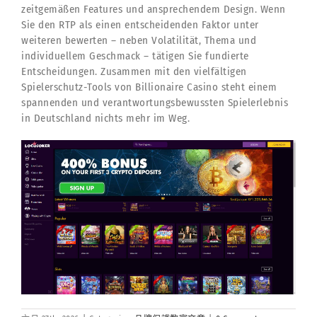
zeitgemäßen Features und ansprechendem Design. Wenn
Sie den RTP als einen entscheidenden Faktor unter
weiteren bewerten – neben Volatilität, Thema und
individuellem Geschmack – tätigen Sie fundierte
Entscheidungen. Zusammen mit den vielfältigen
Spielerschutz-Tools von Billionaire Casino steht einem
spannenden und verantwortungsbewussten Spielerlebnis
in Deutschland nichts mehr im Weg.