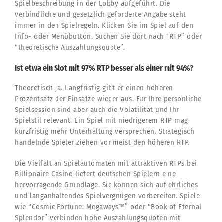
Spielbeschreibung in der Lobby aufgeführt. Die
verbindliche und gesetzlich geforderte Angabe steht
immer in den Spielregeln. Klicken Sie im Spiel auf den
Info- oder Menübutton. Suchen Sie dort nach “RTP” oder
“theoretische Auszahlungsquote”.
Ist etwa ein Slot mit 97% RTP besser als einer mit 94%?
Theoretisch ja. Langfristig gibt er einen höheren
Prozentsatz der Einsätze wieder aus. Für Ihre persönliche
Spielsession sind aber auch die Volatilität und Ihr
Spielstil relevant. Ein Spiel mit niedrigerem RTP mag
kurzfristig mehr Unterhaltung versprechen. Strategisch
handelnde Spieler ziehen vor meist den höheren RTP.
Die Vielfalt an Spielautomaten mit attraktiven RTPs bei
Billionaire Casino liefert deutschen Spielern eine
hervorragende Grundlage. Sie können sich auf ehrliches
und langanhaltendes Spielvergnügen vorbereiten. Spiele
wie “Cosmic Fortune: Megaways™” oder “Book of Eternal
Splendor” verbinden hohe Auszahlungsquoten mit