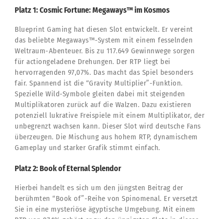
Platz 1: Cosmic Fortune: Megaways™ im Kosmos
Blueprint Gaming hat diesen Slot entwickelt. Er vereint
das beliebte Megaways™-System mit einem fesselnden
Weltraum-Abenteuer. Bis zu 117.649 Gewinnwege sorgen
für actiongeladene Drehungen. Der RTP liegt bei
hervorragenden 97,07%. Das macht das Spiel besonders
fair. Spannend ist die “Gravity Multiplier”-Funktion.
Spezielle Wild-Symbole gleiten dabei mit steigenden
Multiplikatoren zurück auf die Walzen. Dazu existieren
potenziell lukrative Freispiele mit einem Multiplikator, der
unbegrenzt wachsen kann. Dieser Slot wird deutsche Fans
überzeugen. Die Mischung aus hohem RTP, dynamischem
Gameplay und starker Grafik stimmt einfach.
Platz 2: Book of Eternal Splendor
Hierbei handelt es sich um den jüngsten Beitrag der
berühmten “Book of”-Reihe von Spinomenal. Er versetzt
Sie in eine mysteriöse ägyptische Umgebung. Mit einem