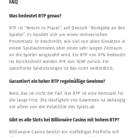
FAQ
Was bedeutet RTP genau?
RTP ist “Return to Player”, auf Deutsch “Rückgabe an den
Spieler”. Es handelt sich um einen rechnerischen
Prozentsatz. Er beschreibt, wie viel von allen Einsätzen in
einem Spielautomaten über einen sehr langen Zeitraum
an die Spieler ausgezahlt wird. Ein RTP von 97% bedeutet:
Im Durchschnitt werden 97€ von 100€ zurück. Für
spezifische Spielsitzungen ist das nicht verbindlich.
Garantiert ein hoher RTP regelmäßige Gewinne?
Nein, das ist nicht der Fall. Der RTP ist eine Kennzahl für
die lange Frist. Die Häufigkeit von Gewinnen ist abhängig
vor allem von der Volatilität des Spiels ab
Gibt es alle Slots bei Billionaire Casino mit hohem RTP?
Billionaire Casino besitzt ein vielfältiges Portfolio mit