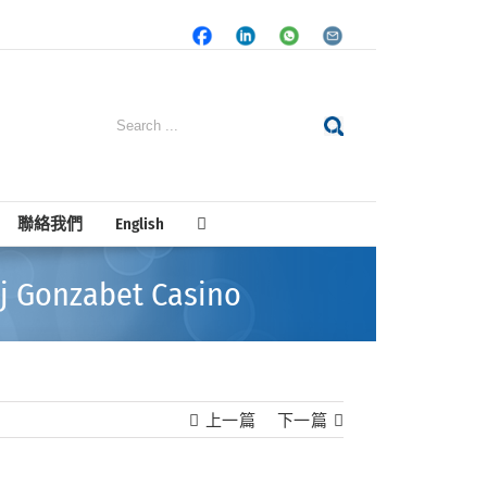
Facebook
LinkedIn
Whatsapp
Email
Search
for:
聯絡我們
English
j Gonzabet Casino
上一篇
下一篇