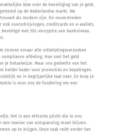
makkelijke idee over de beveiliging van je geld.
afgestemd op de Nederlandse markt. We
rtrouwd als modern zijn. De onomstreden
 ook overschrijvingen, creditcards en e-wallets
dt beveiligd met SSL-encryptie van bankniveau.
n.
We streven ernaar alle uitbetalingsverzoeken
 compliance-afdeling. Hoe snel het geld
van je betaalwijze. Maar ons gedeelte van het
en helder kader voor promoties en bepalingen.
elijk en in begrijpelijke taal neer. Zo loop je
arantie is voor ons de fundering om een
fje. Het is een ethische plicht die in ons
en een manier van ontspanning moet blijven.
en op te krijgen. Onze taak reikt verder het