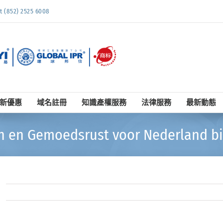
852) 2525 6008
新優惠
域名註冊
知識產權服務
法律服務
最新動態
n en Gemoedsrust voor Nederland bi