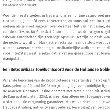
klantenservice werkt.
Voor de meeste spelers in Nederland is een online casino veel me
rust komen, je hoofd even te verzetten, en soms ook een interact
meteen als je moet aarzelen over de integriteit van het casino, de
van de software. Bij Gonzabet Casino hebben we die vragen opge
erkende autoriteiten zijn geen lege opsmuk. Het zijn de basis waa
die gedeeld wordt bij blackjack en elke spin aan de slots wordt
Number Generator-technologie. Onafhankelijke auditors testen di
voor integriteit weet je zeker dat je kansen geheel door het toev
manipulatie.
Een Betrouwbaar Toevluchtsoord voor de Hollandse Gokk
Vanaf de lancering van de gecontroleerde Nederlandse markt op 1
Kansspelen op Afstand (KOA)-vergunning legt een duidelijke lijn 
de anderen. Gonzabet Casino opereert met trots binnen dit strik
de Kansspelautoriteit (KSA), is meer dan alleen een toegangsbewijs
Nederland. Die vergunning garandeert dat we voldoen aan alle wet
fraudebestrijding, anti-witwasprocedures, beveiliging van persoo