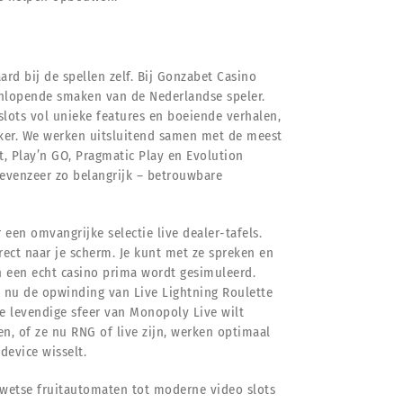
ard bij de spellen zelf. Bij Gonzabet Casino
eenlopende smaken van de Nederlandse speler.
slots vol unieke features en boeiende verhalen,
 poker. We werken uitsluitend samen met de meest
, Play’n GO, Pragmatic Play en Evolution
 evenzeer zo belangrijk – betrouwbare
 een omvangrijke selectie live dealer-tafels.
rect naar je scherm. Je kunt met ze spreken en
n een echt casino prima wordt gesimuleerd.
je nu de opwinding van Live Lightning Roulette
 de levendige sfeer van Monopoly Live wilt
len, of ze nu RNG of live zijn, werken optimaal
device wisselt.
wetse fruitautomaten tot moderne video slots