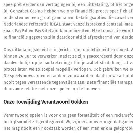
speelpret eerder dan vertragingen bij een uitbetaling, of het onge
Bij Gonzabet Casino hebben we ons financiële proces specifiek 
ondersteunen een groot gamma aan betalingsopties die zowel ve
Nederlandse referentie iDEAL staat vanzelfsprekend centraal, maar
zoals PayPal en PaySafeCard kun je inzetten. Elke transactie wor
Je financiële gegevens zijn daardoor altijd afgeschermd van derde
Ons uitbetalingsbeleid is ingericht rond duidelijkheid en spoed. 
binnen 24 uur te verwerken, nadat ze zijn geaccordeerd door onze
daadwerkelijk op je bankrekening of in je wallet staat, hangt af 
proces laten we zo soepel mogelijk verlopen. Ook gebruiken we e
De speelvoorwaarden en andere voorwaarden plaatsen we altijd duid
nooit tegen verrassende tegenvallers aan. Deze financiële transp
duurzame relatie met onze spelers op te bouwen.
Onze Toewijding Verantwoord Gokken
Verantwoord spelen is voor ons geen formaliteit of een reclamefoe
bedrijfsmodel zit geïntegreerd. Wij zijn ervan overtuigd dat gam
Het mag nooit een noodzaak worden of een manier om geldproblem