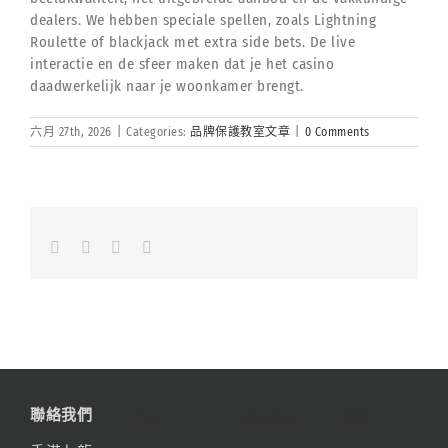
dealers. We hebben speciale spellen, zoals Lightning
Roulette of blackjack met extra side bets. De live
interactie en de sfeer maken dat je het casino
daadwerkelijk naar je woonkamer brengt.
六月 27th, 2026
|
Categories:
品牌保護教室文章
|
0 Comments
Facebook
LinkedIn
Whatsapp
Email
聯絡我們
資訊
網站地圖
連結