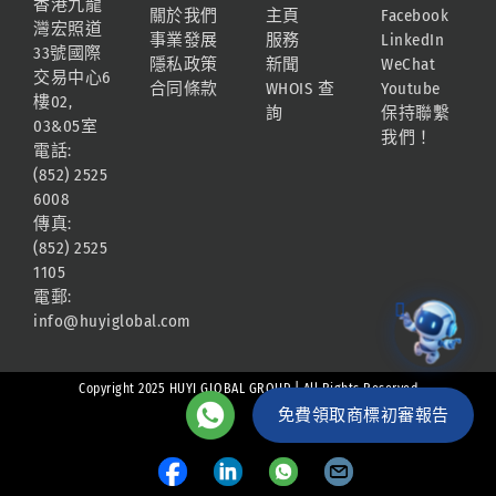
香港九龍
關於我們
主頁
Facebook
灣宏照道
事業發展
服務
LinkedIn
33號國際
隱私政策
新聞
WeChat
交易中心6
合同條款
WHOIS 查
Youtube
樓02,
詢
保持聯繫
03&05室
我們！
電話:
(852) 2525
6008
傳真:
(852) 2525
1105
電郵:
info@huyiglobal.com
Copyright 2025 HUYI GLOBAL GROUP | All Rights Reserved
免費領取商標初審報告
Facebook
LinkedIn
Whatsapp
Email