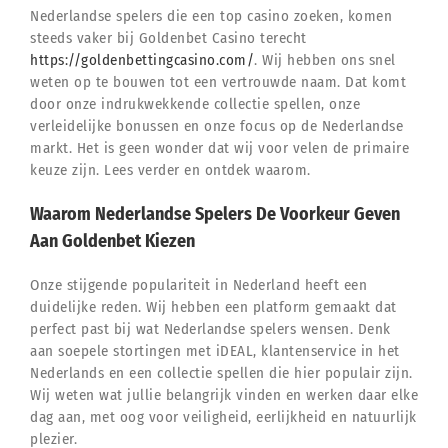
Nederlandse spelers die een top casino zoeken, komen
steeds vaker bij Goldenbet Casino terecht
https://goldenbettingcasino.com/
. Wij hebben ons snel
weten op te bouwen tot een vertrouwde naam. Dat komt
door onze indrukwekkende collectie spellen, onze
verleidelijke bonussen en onze focus op de Nederlandse
markt. Het is geen wonder dat wij voor velen de primaire
keuze zijn. Lees verder en ontdek waarom.
Waarom Nederlandse Spelers De Voorkeur Geven
Aan Goldenbet Kiezen
Onze stijgende populariteit in Nederland heeft een
duidelijke reden. Wij hebben een platform gemaakt dat
perfect past bij wat Nederlandse spelers wensen. Denk
aan soepele stortingen met iDEAL, klantenservice in het
Nederlands en een collectie spellen die hier populair zijn.
Wij weten wat jullie belangrijk vinden en werken daar elke
dag aan, met oog voor veiligheid, eerlijkheid en natuurlijk
plezier.