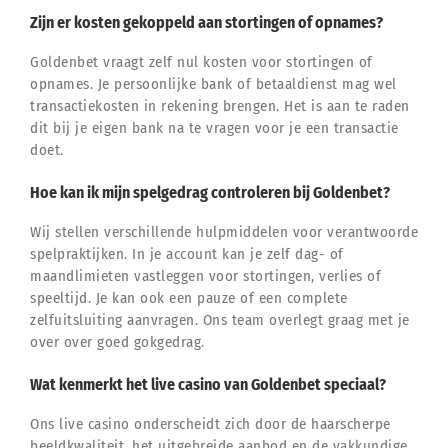
Zijn er kosten gekoppeld aan stortingen of opnames?
Goldenbet vraagt zelf nul kosten voor stortingen of
opnames. Je persoonlijke bank of betaaldienst mag wel
transactiekosten in rekening brengen. Het is aan te raden
dit bij je eigen bank na te vragen voor je een transactie
doet.
Hoe kan ik mijn spelgedrag controleren bij Goldenbet?
Wij stellen verschillende hulpmiddelen voor verantwoorde
spelpraktijken. In je account kan je zelf dag- of
maandlimieten vastleggen voor stortingen, verlies of
speeltijd. Je kan ook een pauze of een complete
zelfuitsluiting aanvragen. Ons team overlegt graag met je
over over goed gokgedrag.
Wat kenmerkt het live casino van Goldenbet speciaal?
Ons live casino onderscheidt zich door de haarscherpe
beeldkwaliteit, het uitgebreide aanbod en de vakkundige