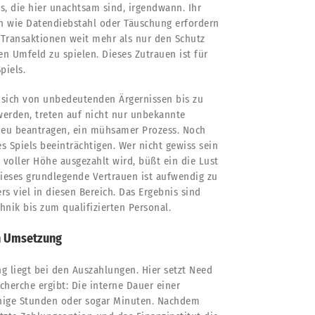
s, die hier unachtsam sind, irgendwann. Ihr
en wie Datendiebstahl oder Täuschung erfordern
 Transaktionen weit mehr als nur den Schutz
ren Umfeld zu spielen. Dieses Zutrauen ist für
piels.
n sich von unbedeutenden Ärgernissen bis zu
werden, treten auf nicht nur unbekannte
neu beantragen, ein mühsamer Prozess. Noch
s Spiels beeinträchtigen. Wer nicht gewiss sein
 voller Höhe ausgezahlt wird, büßt ein die Lust
 Dieses grundlegende Vertrauen ist aufwendig zu
rs viel in diesen Bereich. Das Ergebnis sind
nik bis zum qualifizierten Personal.
en Umsetzung
g liegt bei den Auszahlungen. Hier setzt Need
cherche ergibt: Die interne Dauer einer
enige Stunden oder sogar Minuten. Nachdem