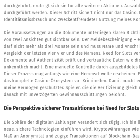
durchgeführt, erübrigt sich sie für alle weiteren Aktionen. Ausz
durchgeführt werden. Dieser Schritt sichert nicht nur das Casino.
Identitätsmissbrauch und zweckentfremdeter Nutzung meines Kon
Die Voraussetzungen an die Dokumente unterliegen klaren Richtl
von zwei Ansichten gut sichtbar sein. Der Meldebescheinigung –
darf nicht mehr als drei Monate sein und muss Name und Anschri
Vergleich der letzten vier vier und des Namens. Need for Slots 
Dokumente auf Authentizität prüft und vertrauliche Daten wie d
unkenntlich macht. Eine manuelle Kontrolle durch ausgebildetes 
Dieser Prozess mag anfangs wie eine Hemmschwelle erscheinen. Er i
das komplette Casino-Ökosystem vor Kriminellen. Damit macht er
meine Vermögen geschützter. Spieler, die die Verifizierung gleich
danach mit unverzögerten Gewinnausschüttungen belohnt.
Die Perspektive sicherer Transaktionen bei Need for Slots
Die Sphäre der digitalen Zahlungen verändert sich zügig. Ich bin 
neue, sichere Technologien einführen wird. Kryptowährungen wie
Maß an Anonymität und zügige Transaktionen auf Blockchain-Basis,