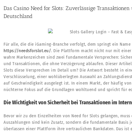
Das Casino Need for Slots: Zuverlässige Transaktionen
Deutschland
Für alle, die die iGaming-Branche verfolgt, dem springt ein Name 
https://needsforslot.eu/
. Die Plattform macht nicht nur mit einer
wahre Markenzeichen sind zwei fundamentale Versprechen: Sicher
und Transaktionen, die ohne Verzögerung ablaufen. Dieser Artikel 
Slots diese Versprechen im Detail um? Die Antwort besteht in e
Verschlüsselung, einer wohlüberlegten Auswahl an Zahlungsdiens
auf Geschwindigkeit ausgelegt ist. In einem Markt, der häufig von
nüchterne Fokus auf die Grundlagen wohltuend und spricht für e
Die Wichtigkeit von Sicherheit bei Transaktionen im Inter
Bevor wir zu den Einzelheiten von Need for Slots gelangen, muss
Auszahlungen sind kein Zusatz, sondern die fundamentale Basis 
überlassen einer Plattform ihre vertraulichen Bankdaten. Das ist