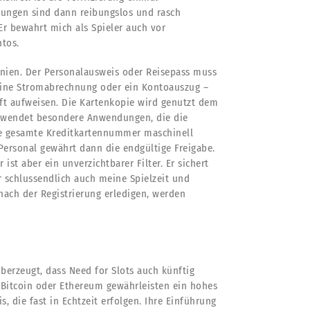
ahlungen sind dann reibungslos und rasch
 Er bewahrt mich als Spieler auch vor
tos.
inien. Der Personalausweis oder Reisepass muss
 eine Stromabrechnung oder ein Kontoauszug –
ft aufweisen. Die Kartenkopie wird genutzt dem
verwendet besondere Anwendungen, die die
ie gesamte Kreditkartennummer maschinell
Personal gewährt dann die endgültige Freigabe.
st aber ein unverzichtbarer Filter. Er sichert
 schlussendlich auch meine Spielzeit und
 nach der Registrierung erledigen, werden
überzeugt, dass Need for Slots auch künftig
 Bitcoin oder Ethereum gewährleisten ein hohes
 die fast in Echtzeit erfolgen. Ihre Einführung