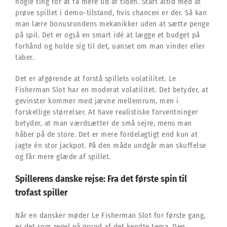
nogle ting for at få mere ud af tiden. Start altid med at
prøve spillet i demo-tilstand, hvis chancen er der. Så kan
man lære bonusrundens mekanikker uden at sætte penge
på spil. Det er også en smart idé at lægge et budget på
forhånd og holde sig til det, uanset om man vinder eller
taber.
Det er afgørende at forstå spillets volatilitet. Le
Fisherman Slot har en moderat volatilitet. Det betyder, at
gevinster kommer med jævne mellemrum, men i
forskellige størrelser. At have realistiske forventninger
betyder, at man værdsætter de små sejre, mens man
håber på de store. Det er mere fordelagtigt end kun at
jagte én stor jackpot. På den måde undgår man skuffelse
og får mere glæde af spillet.
Spillerens danske rejse: Fra det første spin til
trofast spiller
Når en dansker møder Le Fisherman Slot for første gang,
er det som regel på grund af det kendte tema. Den