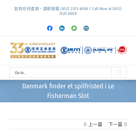
Skip
如有任何查詢，請即致電 (852) 2525 6008 | Call Now at (852)
to
2525 6008
content
Facebook
LinkedIn
Whatsapp
Email
Go to...
Danmark finder et spilfristed i Le
Fisherman Slot
上一篇
下一篇