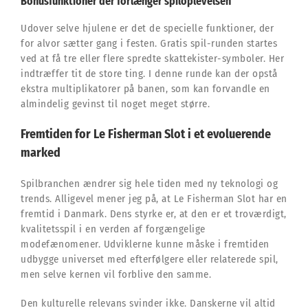
Bonusfunktioner der forlænger spiloplevelsen
Udover selve hjulene er det de specielle funktioner, der
for alvor sætter gang i festen. Gratis spil-runden startes
ved at få tre eller flere spredte skattekister-symboler. Her
indtræffer tit de store ting. I denne runde kan der opstå
ekstra multiplikatorer på banen, som kan forvandle en
almindelig gevinst til noget meget større.
Fremtiden for Le Fisherman Slot i et evoluerende
marked
Spilbranchen ændrer sig hele tiden med ny teknologi og
trends. Alligevel mener jeg på, at Le Fisherman Slot har en
fremtid i Danmark. Dens styrke er, at den er et troværdigt,
kvalitetsspil i en verden af forgængelige
modefænomener. Udviklerne kunne måske i fremtiden
udbygge universet med efterfølgere eller relaterede spil,
men selve kernen vil forblive den samme.
Den kulturelle relevans svinder ikke. Danskerne vil altid