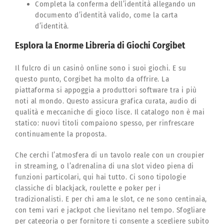
Completa la conferma dell’identità allegando un
documento d’identità valido, come la carta
d’identità.
Esplora la Enorme Libreria di Giochi Corgibet
Il fulcro di un casinò online sono i suoi giochi. E su
questo punto, Corgibet ha molto da offrire. La
piattaforma si appoggia a produttori software tra i più
noti al mondo. Questo assicura grafica curata, audio di
qualità e meccaniche di gioco lisce. Il catalogo non è mai
statico: nuovi titoli compaiono spesso, per rinfrescare
continuamente la proposta.
Che cerchi l’atmosfera di un tavolo reale con un croupier
in streaming, o l’adrenalina di una slot video piena di
funzioni particolari, qui hai tutto. Ci sono tipologie
classiche di blackjack, roulette e poker per i
tradizionalisti. E per chi ama le slot, ce ne sono centinaia,
con temi vari e jackpot che lievitano nel tempo. Sfogliare
per categoria o per fornitore ti consente a scegliere subito