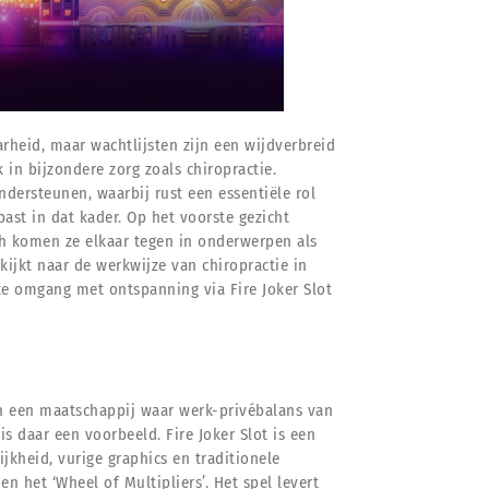
heid, maar wachtlijsten zijn een wijdverbreid
k in bijzondere zorg zoals chiropractie.
dersteunen, waarbij rust een essentiële rol
past in dat kader. Op het voorste gezicht
ch komen ze elkaar tegen in onderwerpen als
kijkt naar de werkwijze van chiropractie in
e omgang met ontspanning via Fire Joker Slot
n een maatschappij waar werk-privébalans van
is daar een voorbeeld. Fire Joker Slot is een
jkheid, vurige graphics en traditionele
en het ‘Wheel of Multipliers’. Het spel levert