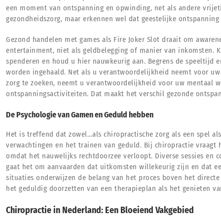
een moment van ontspanning en opwinding, net als andere vrijetij
gezondheidszorg, maar erkennen wel dat geestelijke ontspanning h
Gezond handelen met games als Fire Joker Slot draait om awarenes
entertainment, niet als geldbelegging of manier van inkomsten. K
spenderen en houd u hier nauwkeurig aan. Begrens de speeltijd en
worden ingehaald. Net als u verantwoordelijkheid neemt voor uw
zorg te zoeken, neemt u verantwoordelijkheid voor uw mentaal wel
ontspanningsactiviteiten. Dat maakt het verschil gezonde ontspan
De Psychologie van Gamen en Geduld hebben
Het is treffend dat zowel…als chiropractische zorg als een spel a
verwachtingen en het trainen van geduld. Bij chiropractie vraagt 
omdat het nauwelijks rechtdoorzee verloopt. Diverse sessies en co
gaat het om aanvaarden dat uitkomsten willekeurig zijn en dat ee
situaties onderwijzen de belang van het proces boven het directe 
het geduldig doorzetten van een therapieplan als het genieten v
Chiropractie in Nederland: Een Bloeiend Vakgebied