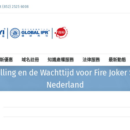
852) 2525 6008
新優惠
域名註冊
知識產權服務
法律服務
最新動態
lling en de Wachttijd voor Fire Joker
Nederland