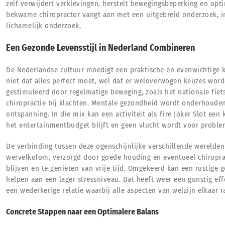
zelf verwijdert verklevingen, herstelt bewegingsbeperking en opt
bekwame chiropractor vangt aan met een uitgebreid onderzoek, i
lichamelijk onderzoek,
Een Gezonde Levensstijl in Nederland Combineren
De Nederlandse cultuur moedigt een praktische en evenwichtige k
niet dat alles perfect moet, wel dat er weloverwogen keuzes wor
gestimuleerd door regelmatige beweging, zoals het nationale fiets
chiropractie bij klachten. Mentale gezondheid wordt onderhouden
ontspanning. In die mix kan een activiteit als Fire Joker Slot een 
het entertainmentbudget blijft en geen vlucht wordt voor proble
De verbinding tussen deze ogenschijnlijke verschillende werelden
wervelkolom, verzorgd door goede houding en eventueel chiropract
blijven en te genieten van vrije tijd. Omgekeerd kan een rustige g
helpen aan een lager stressniveau. Dat heeft weer een gunstig eff
een wederkerige relatie waarbij alle aspecten van welzijn elkaar r
Concrete Stappen naar een Optimalere Balans