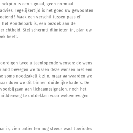
nekpijn is een signaal, geen normaal
advies. Tegelijkertijd is het goed uw gewoonten
moeiend? Maak een verschil tussen passief
n het Vondelpark is, een bezoek aan de
gerichtheid. Stel schermtijdlimieten in, plan uw
eek heeft.
nwoordigen twee uiteenlopende wensen: de wens
derland bewegen we tussen deze wensen met een
se soms noodzakelijk zijn, maar aanvaarden we
 maar doen we dit binnen duidelijke kaders. De
 voorbijgaan aan lichaamssignalen, noch het
n middenweg te ontdekken waar weloverwogen
ar is, zien patiënten nog steeds wachtperiodes