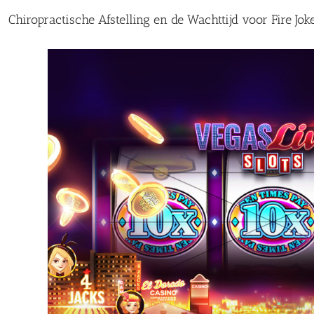
Chiropractische Afstelling en de Wachttijd voor Fire Jo