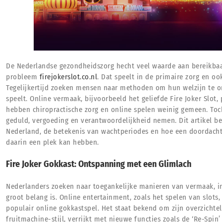
De Nederlandse gezondheidszorg hecht veel waarde aan bereikbaar
probleem
firejokerslot.co.nl
. Dat speelt in de primaire zorg en oo
Tegelijkertijd zoeken mensen naar methoden om hun welzijn te on
speelt. Online vermaak, bijvoorbeeld het geliefde Fire Joker Slot, 
hebben chiropractische zorg en online spelen weinig gemeen. To
geduld, vergoeding en verantwoordelijkheid nemen. Dit artikel be
Nederland, de betekenis van wachtperiodes en hoe een doordacht
daarin een plek kan hebben.
Fire Joker Gokkast: Ontspanning met een Glimlach
Nederlanders zoeken naar toegankelijke manieren van vermaak, i
groot belang is. Online entertainment, zoals het spelen van slots, 
populair online gokkastspel. Het staat bekend om zijn overzichteli
fruitmachine-stijl, verrijkt met nieuwe functies zoals de ‘Re-Spin’ 