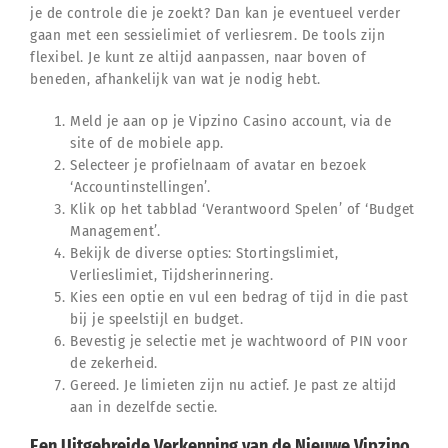
je de controle die je zoekt? Dan kan je eventueel verder
gaan met een sessielimiet of verliesrem. De tools zijn
flexibel. Je kunt ze altijd aanpassen, naar boven of
beneden, afhankelijk van wat je nodig hebt.
Meld je aan op je Vipzino Casino account, via de
site of de mobiele app.
Selecteer je profielnaam of avatar en bezoek
‘Accountinstellingen’.
Klik op het tabblad ‘Verantwoord Spelen’ of ‘Budget
Management’.
Bekijk de diverse opties: Stortingslimiet,
Verlieslimiet, Tijdsherinnering.
Kies een optie en vul een bedrag of tijd in die past
bij je speelstijl en budget.
Bevestig je selectie met je wachtwoord of PIN voor
de zekerheid.
Gereed. Je limieten zijn nu actief. Je past ze altijd
aan in dezelfde sectie.
Een Uitgebreide Verkenning van de Nieuwe Vipzino