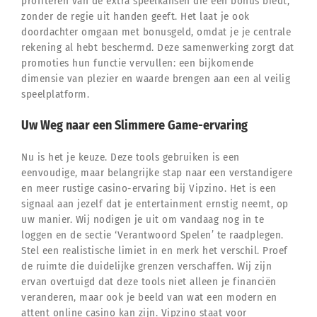
profiteren van de extra speelkansen die een bonus biedt,
zonder de regie uit handen geeft. Het laat je ook
doordachter omgaan met bonusgeld, omdat je je centrale
rekening al hebt beschermd. Deze samenwerking zorgt dat
promoties hun functie vervullen: een bijkomende
dimensie van plezier en waarde brengen aan een al veilig
speelplatform.
Uw Weg naar een Slimmere Game-ervaring
Nu is het je keuze. Deze tools gebruiken is een
eenvoudige, maar belangrijke stap naar een verstandigere
en meer rustige casino-ervaring bij Vipzino. Het is een
signaal aan jezelf dat je entertainment ernstig neemt, op
uw manier. Wij nodigen je uit om vandaag nog in te
loggen en de sectie ‘Verantwoord Spelen’ te raadplegen.
Stel een realistische limiet in en merk het verschil. Proef
de ruimte die duidelijke grenzen verschaffen. Wij zijn
ervan overtuigd dat deze tools niet alleen je financiën
veranderen, maar ook je beeld van wat een modern en
attent online casino kan zijn. Vipzino staat voor