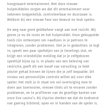
hoogstaand entertainment. Met deze nieuwe
hulpmiddelen zorgen we dat dit entertainment voor
iedereen toegankelijk, controleerbaar en duurzaam is.
Welkom bij een nieuwe fase van bewust en leuk spelen.
De weg naar goed geldbeheer vangt aan met inzicht. Wij
geven je nu de route en het hulpmiddel. Onze gekoppelde
tools zijn ontworpen om naadloos in je patroon te
integreren, zonder problemen. Stel je in gedachten. Je logt
in, speelt een paar spelletjes van je lievelings slot, en
krijgt een vriendelijke melding dat je je zelfgekozen
speeltijd bijna op is. In plaats van een beleving van
restrictie, geeft dit een besef van vervulling. Je hebt
plezier gehad binnen de lijnen die je zelf bepaalde. Dit
niveau van persoonlijke controle willen wij voor elke
speler. Het stelt je in staat om vol overtuiging mee te
doen aan toernooien, nieuwe titels uit te ervaren zonder
problemen, en te profiteren van de gezellige kanten van
onze live casino’s. Bij Vipzino denken we dat de toekomst
van gaming lichtend, open en in handen van de speler is.