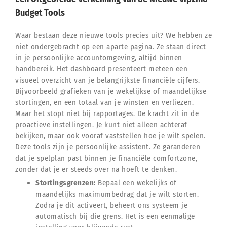
Budget Tools
Waar bestaan deze nieuwe tools precies uit? We hebben ze
niet ondergebracht op een aparte pagina. Ze staan direct
in je persoonlijke accountomgeving, altijd binnen
handbereik. Het dashboard presenteert meteen een
visueel overzicht van je belangrijkste financiële cijfers.
Bijvoorbeeld grafieken van je wekelijkse of maandelijkse
stortingen, en een totaal van je winsten en verliezen.
Maar het stopt niet bij rapportages. De kracht zit in de
proactieve instellingen. Je kunt niet alleen achteraf
bekijken, maar ook vooraf vaststellen hoe je wilt spelen.
Deze tools zijn je persoonlijke assistent. Ze garanderen
dat je spelplan past binnen je financiële comfortzone,
zonder dat je er steeds over na hoeft te denken.
Stortingsgrenzen:
Bepaal een wekelijks of
maandelijks maximumbedrag dat je wilt storten.
Zodra je dit activeert, beheert ons systeem je
automatisch bij die grens. Het is een eenmalige