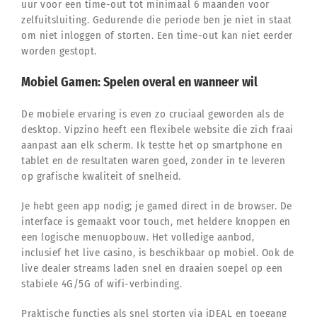
uur voor een time-out tot minimaal 6 maanden voor
zelfuitsluiting. Gedurende die periode ben je niet in staat
om niet inloggen of storten. Een time-out kan niet eerder
worden gestopt.
Mobiel Gamen: Spelen overal en wanneer wil
De mobiele ervaring is even zo cruciaal geworden als de
desktop. Vipzino heeft een flexibele website die zich fraai
aanpast aan elk scherm. Ik testte het op smartphone en
tablet en de resultaten waren goed, zonder in te leveren
op grafische kwaliteit of snelheid.
Je hebt geen app nodig; je gamed direct in de browser. De
interface is gemaakt voor touch, met heldere knoppen en
een logische menuopbouw. Het volledige aanbod,
inclusief het live casino, is beschikbaar op mobiel. Ook de
live dealer streams laden snel en draaien soepel op een
stabiele 4G/5G of wifi-verbinding.
Praktische functies als snel storten via iDEAL en toegang