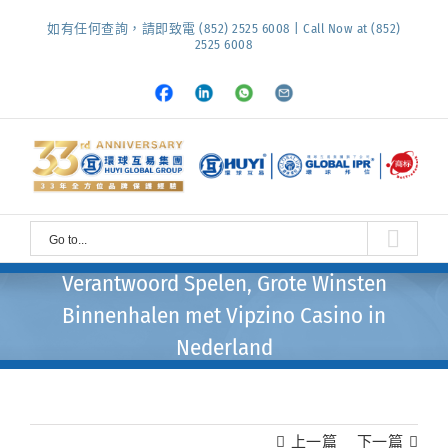
Skip
如有任何查詢，請即致電 (852) 2525 6008 | Call Now at (852)
to
2525 6008
content
Facebook
LinkedIn
Whatsapp
Email
Go to...
Verantwoord Spelen, Grote Winsten
Binnenhalen met Vipzino Casino in
Nederland
上一篇
下一篇