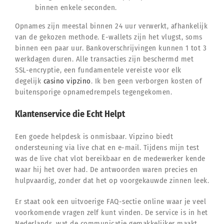
binnen enkele seconden.
Opnames zijn meestal binnen 24 uur verwerkt, afhankelijk
van de gekozen methode. E-wallets zijn het vlugst, soms
binnen een paar uur. Bankoverschrijvingen kunnen 1 tot 3
werkdagen duren. Alle transacties zijn beschermd met
SSL-encryptie, een fundamentele vereiste voor elk
degelijk
casino vipzino
. Ik ben geen verborgen kosten of
buitensporige opnamedrempels tegengekomen.
Klantenservice die Echt Helpt
Een goede helpdesk is onmisbaar. Vipzino biedt
ondersteuning via live chat en e-mail. Tijdens mijn test
was de live chat vlot bereikbaar en de medewerker kende
waar hij het over had. De antwoorden waren precies en
hulpvaardig, zonder dat het op voorgekauwde zinnen leek.
Er staat ook een uitvoerige FAQ-sectie online waar je veel
voorkomende vragen zelf kunt vinden. De service is in het
Nederlands, wat de communicatie gemakkelijker maakt.