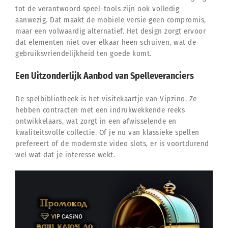
tot de verantwoord speel-tools zijn ook volledig
aanwezig. Dat maakt de mobiele versie geen compromis,
maar een volwaardig alternatief. Het design zorgt ervoor
dat elementen niet over elkaar heen schuiven, wat de
gebruiksvriendelijkheid ten goede komt.
Een Uitzonderlijk Aanbod van Spelleveranciers
De spelbibliotheek is het visitekaartje van Vipzino. Ze
hebben contracten met een indrukwekkende reeks
ontwikkelaars, wat zorgt in een afwisselende en
kwaliteitsvolle collectie. Of je nu van klassieke spellen
prefereert of de modernste video slots, er is voortdurend
wel wat dat je interesse wekt.