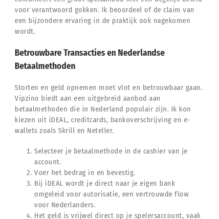
voor verantwoord gokken. Ik beoordeel of de claim van
een bijzondere ervaring in de praktijk ook nagekomen
wordt.
Betrouwbare Transacties en Nederlandse
Betaalmethoden
Storten en geld opnemen moet vlot en betrouwbaar gaan.
Vipzino biedt aan een uitgebreid aanbod aan
betaalmethoden die in Nederland populair zijn. Ik kon
kiezen uit iDEAL, creditcards, bankoverschrijving en e-
wallets zoals Skrill en Neteller.
Selecteer je betaalmethode in de cashier van je
account.
Voer het bedrag in en bevestig.
Bij iDEAL wordt je direct naar je eigen bank
omgeleid voor autorisatie, een vertrouwde flow
voor Nederlanders.
Het geld is vrijwel direct op je spelersaccount, vaak