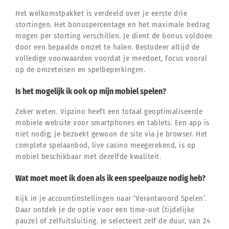
Het welkomstpakket is verdeeld over je eerste drie
stortingen. Het bonuspercentage en het maximale bedrag
mogen per storting verschillen. Je dient de bonus voldoen
door een bepaalde omzet te halen. Bestudeer altijd de
volledige voorwaarden voordat je meedoet, focus vooral
op de omzeteisen en spelbeperkingen.
Is het mogelijk ik ook op mijn mobiel spelen?
Zeker weten. Vipzino heeft een totaal geoptimaliseerde
mobiele website voor smartphones en tablets. Een app is
niet nodig; je bezoekt gewoon de site via je browser. Het
complete spelaanbod, live casino meegerekend, is op
mobiel beschikbaar met dezelfde kwaliteit.
Wat moet moet ik doen als ik een speelpauze nodig heb?
Kijk in je accountinstellingen naar ‘Verantwoord Spelen’.
Daar ontdek je de optie voor een time-out (tijdelijke
pauze) of zelfuitsluiting. Je selecteert zelf de duur, van 24