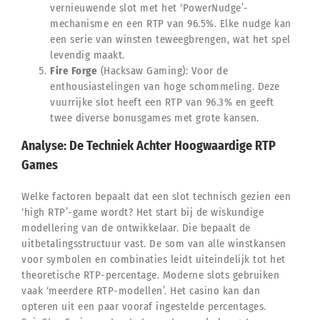
vernieuwende slot met het ‘PowerNudge’-
mechanisme en een RTP van 96.5%. Elke nudge kan
een serie van winsten teweegbrengen, wat het spel
levendig maakt.
Fire Forge
(Hacksaw Gaming): Voor de
enthousiastelingen van hoge schommeling. Deze
vuurrijke slot heeft een RTP van 96.3% en geeft
twee diverse bonusgames met grote kansen.
Analyse: De Techniek Achter Hoogwaardige RTP
Games
Welke factoren bepaalt dat een slot technisch gezien een
‘high RTP’-game wordt? Het start bij de wiskundige
modellering van de ontwikkelaar. Die bepaalt de
uitbetalingsstructuur vast. De som van alle winstkansen
voor symbolen en combinaties leidt uiteindelijk tot het
theoretische RTP-percentage. Moderne slots gebruiken
vaak ‘meerdere RTP-modellen’. Het casino kan dan
opteren uit een paar vooraf ingestelde percentages.