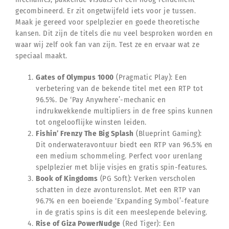
gecombineerd. Er zit ongetwijfeld iets voor je tussen.
Maak je gereed voor spelplezier en goede theoretische
kansen. Dit zijn de titels die nu veel besproken worden en
waar wij zelf ook fan van zijn. Test ze en ervaar wat ze
speciaal maakt.
Gates of Olympus 1000
(Pragmatic Play): Een
verbetering van de bekende titel met een RTP tot
96.5%. De ‘Pay Anywhere’-mechanic en
indrukwekkende multipliers in de free spins kunnen
tot ongelooflijke winsten leiden.
Fishin’ Frenzy The Big Splash
(Blueprint Gaming):
Dit onderwateravontuur biedt een RTP van 96.5% en
een medium schommeling. Perfect voor urenlang
spelplezier met blije visjes en gratis spin-features.
Book of Kingdoms
(PG Soft): Verken verscholen
schatten in deze avonturenslot. Met een RTP van
96.7% en een boeiende ‘Expanding Symbol’-feature
in de gratis spins is dit een meeslepende beleving.
Rise of Giza PowerNudge
(Red Tiger): Een