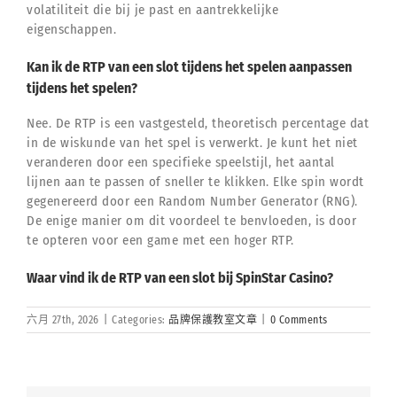
volatiliteit die bij je past en aantrekkelijke
eigenschappen.
Kan ik de RTP van een slot tijdens het spelen aanpassen
tijdens het spelen?
Nee. De RTP is een vastgesteld, theoretisch percentage dat
in de wiskunde van het spel is verwerkt. Je kunt het niet
veranderen door een specifieke speelstijl, het aantal
lijnen aan te passen of sneller te klikken. Elke spin wordt
gegenereerd door een Random Number Generator (RNG).
De enige manier om dit voordeel te benvloeden, is door
te opteren voor een game met een hoger RTP.
Waar vind ik de RTP van een slot bij SpinStar Casino?
六月 27th, 2026
|
Categories:
品牌保護教室文章
|
0 Comments