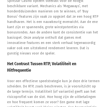
SpinStar Casino opteert steevast voor de hoogst
beschikbare variant. Mechanics als ‘Megaways’, met
honderdduizenden manieren om te winnen, of ‘Buy
Bonus’-features zijn vaak zo opgezet dat ze een hoog RTP
handhaven. Het is een nauwkeurig evenwicht. Aan de ene
kant zijn er spannende, grote winstpotenties via
bonusrondes. Aan de andere kant de consistentie van het
basisspel. Onze analyse onthult dat games met
innovatieve features en een sterk verhaal tegenwoordig
vaker ook een uitstekend rendement leveren. Dat is
gunstig nieuws voor de speler.
Het Contrast Tussen RTP, Volatiliteit en
Hitfrequentie
Voor een effectieve speelstrategie kun je deze drie termen
scheiden. De RTP, zoals beschreven, is je vooruitzicht op
de lange termijn. Volatiliteit (of variantie) geeft aan het
risicoprofiel van de slot. Hoe hoog zijn de uitbetalingen
en hoe frequent komen ze voor? Een game met lage