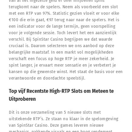
van al het ingezette geld er over miljoenen spins
terugkomt naar de spelers. Neem als voorbeeld een slot
met een RTP van 97%. Statistic gezien vloeit er voor elke
€100 die erin gaat, €97 terug naar naar de spelers. Het is
een indicator voor de lange termijn, geen voorspelling
voor je volgende sessie. Toch levert het een aanzienlijk
verschil. Bij SpinStar Casino begrijpen we dat waarde
cruciaal is. Daarom selecteren we ons aanbod op deze
belangrijke maatstaf. In een markt vol mogelijkheden
verschaft een focus op hoge RTP je meer zekerheid. Je
spint langer, je ervaart meer sensatie en je verbetert je
kansen op die gewenste winst. Het staat de basis voor een
verantwoorde en doordachte speelstijl.
Top vijf Recentste High-RTP Slots om Meteen te
Uitproberen
Dit is onze verzameling van 5 nieuwe slots met
uitstekende RTP’s. Ze staan nu klaar in de spelomgeving
van SpinStar Casino. Deze games leveren nieuwe
mechanics, pakkende visuals en een hoog rendement