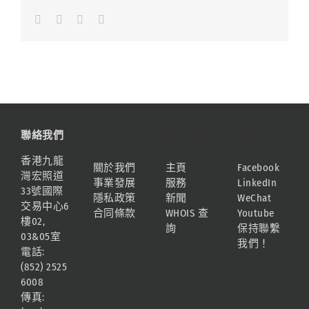
Facebook
LinkedIn
Whatsapp
Email
聯絡我們
資訊
網站地圖
連結
香港九龍
關於我們
主頁
Facebook
灣宏照道
事業發展
服務
LinkedIn
33號國際
隱私政策
新聞
WeChat
交易中心6
合同條款
WHOIS 查
Youtube
樓02,
詢
保持聯繫
03&05室
我們！
電話:
(852) 2525
6008
傳真: