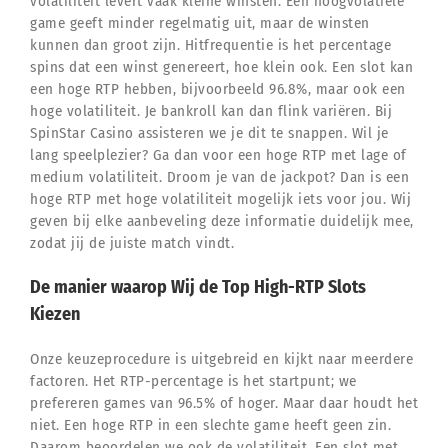
volatiliteit levert vaak kleine winsten. Een hoogvolatiele
game geeft minder regelmatig uit, maar de winsten
kunnen dan groot zijn. Hitfrequentie is het percentage
spins dat een winst genereert, hoe klein ook. Een slot kan
een hoge RTP hebben, bijvoorbeeld 96.8%, maar ook een
hoge volatiliteit. Je bankroll kan dan flink variëren. Bij
SpinStar Casino assisteren we je dit te snappen. Wil je
lang speelplezier? Ga dan voor een hoge RTP met lage of
medium volatiliteit. Droom je van de jackpot? Dan is een
hoge RTP met hoge volatiliteit mogelijk iets voor jou. Wij
geven bij elke aanbeveling deze informatie duidelijk mee,
zodat jij de juiste match vindt.
De manier waarop Wij de Top High-RTP Slots
Kiezen
Onze keuzeprocedure is uitgebreid en kijkt naar meerdere
factoren. Het RTP-percentage is het startpunt; we
prefereren games van 96.5% of hoger. Maar daar houdt het
niet. Een hoge RTP in een slechte game heeft geen zin.
Daarom beoordelen we ook de volatiliteit. Een slot met