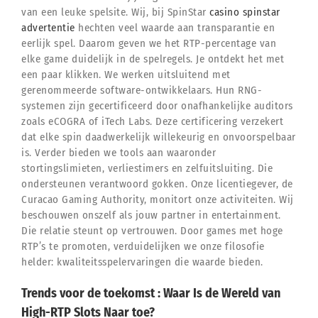
van een leuke spelsite. Wij, bij SpinStar
casino spinstar
advertentie
hechten veel waarde aan transparantie en
eerlijk spel. Daarom geven we het RTP-percentage van
elke game duidelijk in de spelregels. Je ontdekt het met
een paar klikken. We werken uitsluitend met
gerenommeerde software-ontwikkelaars. Hun RNG-
systemen zijn gecertificeerd door onafhankelijke auditors
zoals eCOGRA of iTech Labs. Deze certificering verzekert
dat elke spin daadwerkelijk willekeurig en onvoorspelbaar
is. Verder bieden we tools aan waaronder
stortingslimieten, verliestimers en zelfuitsluiting. Die
ondersteunen verantwoord gokken. Onze licentiegever, de
Curacao Gaming Authority, monitort onze activiteiten. Wij
beschouwen onszelf als jouw partner in entertainment.
Die relatie steunt op vertrouwen. Door games met hoge
RTP’s te promoten, verduidelijken we onze filosofie
helder: kwaliteitsspelervaringen die waarde bieden.
Trends voor de toekomst : Waar Is de Wereld van
High-RTP Slots Naar toe?