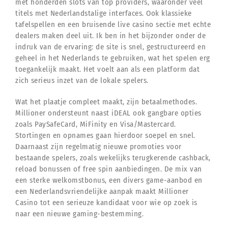
met honderden slots van top providers, waaronder veel
titels met Nederlandstalige interfaces. Ook klassieke
tafelspellen en een bruisende live casino sectie met echte
dealers maken deel uit. Ik ben in het bijzonder onder de
indruk van de ervaring: de site is snel, gestructureerd en
geheel in het Nederlands te gebruiken, wat het spelen erg
toegankelijk maakt. Het voelt aan als een platform dat
zich serieus inzet van de lokale spelers.
Wat het plaatje compleet maakt, zijn betaalmethodes.
Millioner ondersteunt naast iDEAL ook gangbare opties
zoals PaySafeCard, MiFinity en Visa/Mastercard.
Stortingen en opnames gaan hierdoor soepel en snel.
Daarnaast zijn regelmatig nieuwe promoties voor
bestaande spelers, zoals wekelijks terugkerende cashback,
reload bonussen of free spin aanbiedingen. De mix van
een sterke welkomstbonus, een divers game-aanbod en
een Nederlandsvriendelijke aanpak maakt Millioner
Casino tot een serieuze kandidaat voor wie op zoek is
naar een nieuwe gaming-bestemming.