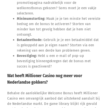
promotiepagina nadrukkelijk voor de
welkomstbonus gekozen? Soms moet je een vakje
selecteren.
Minimumstorting:
Maak je je ten minste het vereiste
bedrag om de bonus te activeren? Storten van
minder kan tot gevolg hebben dat je hem niet
ontvangt.
Betaalmethode:
Gebruik je je een betaalmiddel dat
is gekoppeld aan je eigen naam? Storten via een
rekening van een derde kan problemen geven.
Bevestiging:
Hebt u een e-mail of pop-up
bevestiging binnengekregen dat de bonus met
succes is geactiveerd?
Wat heeft Millioner Casino nog meer voor
Nederlandse gokkers?
Behalve de aanlokkelijke Welcome Bonus heeft Millioner
Casino een omvangrijk aanbod dat uitstekend aansluit bij
de Nederlandse markt. De game library blijkt rijk gevuld