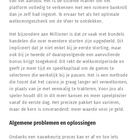
van het aanbod. Het is de ultieme manier om het
platform volledig te verkennen met een ruimere bankroll
dan je zelf had ingezet. Ik ervaar het als het optimale
welkomstgeschenk om de sfeer te ontdekken.
Het bijzondere aan Millioner is dat ze vaak met bundels
handelen die over meerdere storten zijn opgedeeld. Dit
impliceert dat je niet enkel bij je eerste storting, maar
ook bij je tweede of daaropvolgende een aanvullende
bonus krijgt toegekend. Dit rekt de welkomstperiode en
geeft je meer tijd en speelkapitaal om de games te
selecteren die werkelijk bij je passen. Het is een methode
die toont dat het casino je graag langer wil verwelkomen,
in plaats van je met eenmalig te trakteren. Voor jou als
speler houdt dit in dit meer kansen en meer speelplezier
vanaf de eerste dag. Het precieze pakket kan variëren,
maar de kern is onveranderd: meer waarde voor je geld.
Algemene problemen en oplossingen
Ondanks een nauwkeurig proces kan er af en toe iets