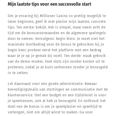
Mijn laatste tips voor een succesvolle start
Om je ervaring bij Millioner Casino zo prettig mogelijk te
laten beginnen, geef ik met plezier mijn laatste, concrete
tips. Ten eerste: bekijk. Het is simpel, maar neem echt de
tijd om de bonusvoorwaarden en de algemene spelregels
door te nemen. Vervolgens: begin klein. Je moet niet het
maximale stortbedrag voor de bonus te gebruiken bij je
begin keer; probeer eerst het platform met een bedrag
waar je je op je gemak bij voelt. Ten derde: maak gebruik
van de demo-modes. Veel slots zijn zonder kosten uit te
proberen, zodat je ze kunt verkennen zonder je bonusgeld
in te zetten.
Let daarnaast voor een goede administratie. Bewaar
bevestigingsmails van stortingen en communicatie met de
klantenservice. Stel een budget en een tijdslimiet in voor
je speelsessies, ook al heb je bonusgeld. En onthoud: het
doel van de bonus is om je speelplezier en speeltijd te
verlengen, niet om altijd winst te maken. Ga voor