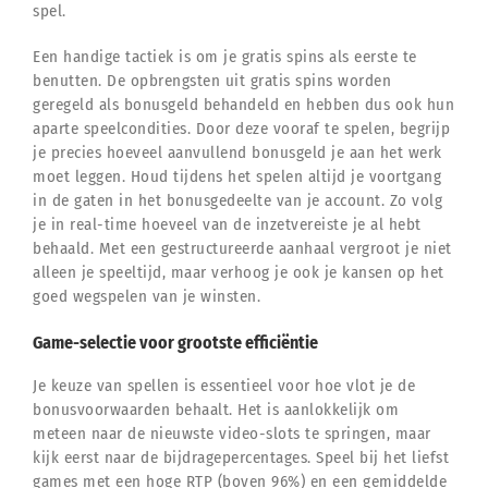
spel.
Een handige tactiek is om je gratis spins als eerste te
benutten. De opbrengsten uit gratis spins worden
geregeld als bonusgeld behandeld en hebben dus ook hun
aparte speelcondities. Door deze vooraf te spelen, begrijp
je precies hoeveel aanvullend bonusgeld je aan het werk
moet leggen. Houd tijdens het spelen altijd je voortgang
in de gaten in het bonusgedeelte van je account. Zo volg
je in real-time hoeveel van de inzetvereiste je al hebt
behaald. Met een gestructureerde aanhaal vergroot je niet
alleen je speeltijd, maar verhoog je ook je kansen op het
goed wegspelen van je winsten.
Game-selectie voor grootste efficiëntie
Je keuze van spellen is essentieel voor hoe vlot je de
bonusvoorwaarden behaalt. Het is aanlokkelijk om
meteen naar de nieuwste video-slots te springen, maar
kijk eerst naar de bijdragepercentages. Speel bij het liefst
games met een hoge RTP (boven 96%) en een gemiddelde