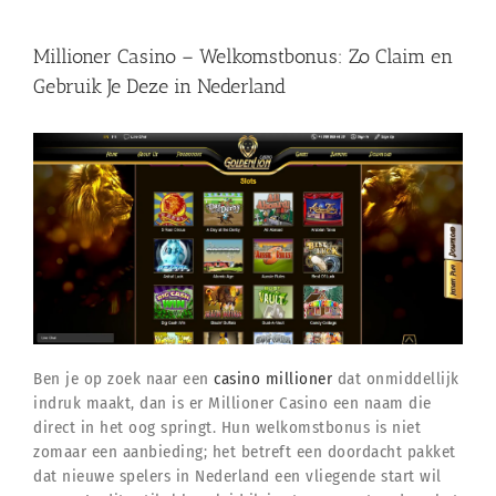
Millioner Casino – Welkomstbonus: Zo Claim en
Gebruik Je Deze in Nederland
Ben je op zoek naar een
casino millioner
dat onmiddellijk
indruk maakt, dan is er Millioner Casino een naam die
direct in het oog springt. Hun welkomstbonus is niet
zomaar een aanbieding; het betreft een doordacht pakket
dat nieuwe spelers in Nederland een vliegende start wil