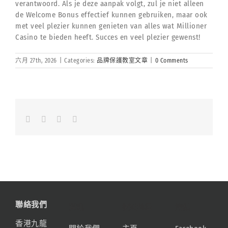
verantwoord. Als je deze aanpak volgt, zul je niet alleen
de Welcome Bonus effectief kunnen gebruiken, maar ook
met veel plezier kunnen genieten van alles wat Millioner
Casino te bieden heeft. Succes en veel plezier gewenst!
六月 27th, 2026
|
Categories:
品牌保護教室文章
|
0 Comments
Facebook
LinkedIn
Whatsapp
Email
聯絡我們
資訊
網站地圖
連結
香港九龍