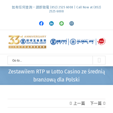
Skip
如有任何查詢，請即致電 (852) 2525 6008 | Call Now at (852)
to
2525 6008
content
Facebook
LinkedIn
Whatsapp
Email
Go to...
Zestawiłem RTP w Lotto Casino ze średnią
branżową dla Polski
上一篇
下一篇