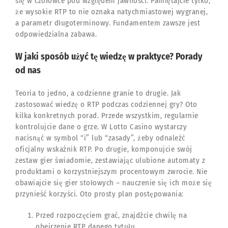
się w czołówce pod względem jawności. Pamiętajcie tylko,
że wysokie RTP to nie oznaka natychmiastowej wygranej,
a parametr długoterminowy. Fundamentem zawsze jest
odpowiedzialna zabawa.
W jaki sposób użyć tę wiedzę w praktyce? Porady
od nas
Teoria to jedno, a codzienne granie to drugie. Jak
zastosować wiedzę o RTP podczas codziennej gry? Oto
kilka konkretnych porad. Przede wszystkim, regularnie
kontrolujcie dane o grze. W Lotto Casino wystarczy
nacisnąć w symbol “i” lub “zasady”, żeby odnaleźć
oficjalny wskaźnik RTP. Po drugie, komponujcie swój
zestaw gier świadomie, zestawiając ulubione automaty z
produktami o korzystniejszym procentowym zwrocie. Nie
obawiajcie się gier stołowych – nauczenie się ich może się
przynieść korzyści. Oto prosty plan postępowania:
Przed rozpoczęciem grać, znajdźcie chwilę na
obejrzenie RTP danego tytułu.