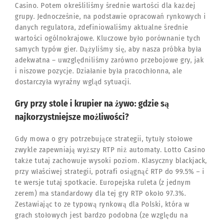
Casino. Potem określiliśmy średnie wartości dla każdej
grupy. Jednocześnie, na podstawie opracowań rynkowych i
danych regulatora, zdefiniowaliśmy aktualne średnie
wartości ogólnokrajowe. Kluczowe było porównanie tych
samych typów gier. Dążyliśmy się, aby nasza próbka była
adekwatna – uwzględniliśmy zarówno przebojowe gry, jak
i niszowe pozycje. Działanie była pracochłonna, ale
dostarczyła wyraźny wgląd sytuacji.
Gry przy stole i krupier na żywo: gdzie są
najkorzystniejsze możliwości?
Gdy mowa o gry potrzebujące strategii, tytuły stołowe
zwykle zapewniają wyższy RTP niż automaty. Lotto Casino
także tutaj zachowuje wysoki poziom. Klasyczny blackjack,
przy właściwej strategii, potrafi osiągnąć RTP do 99.5% – i
te wersje tutaj spotkacie. Europejska ruleta (z jednym
zerem) ma standardowy dla tej gry RTP około 97.3%.
Zestawiając to ze typową rynkową dla Polski, która w
grach stołowych jest bardzo podobna (ze względu na