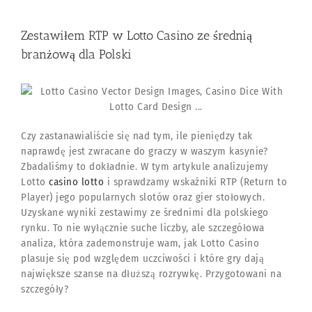
Zestawiłem RTP w Lotto Casino ze średnią
branżową dla Polski
Czy zastanawialiście się nad tym, ile pieniędzy tak
naprawdę jest zwracane do graczy w waszym kasynie?
Zbadaliśmy to dokładnie. W tym artykule analizujemy
Lotto
casino lotto
i sprawdzamy wskaźniki RTP (Return to
Player) jego popularnych slotów oraz gier stołowych.
Uzyskane wyniki zestawimy ze średnimi dla polskiego
rynku. To nie wyłącznie suche liczby, ale szczegółowa
analiza, która zademonstruje wam, jak Lotto Casino
plasuje się pod względem uczciwości i które gry dają
największe szanse na dłuższą rozrywkę. Przygotowani na
szczegóły?