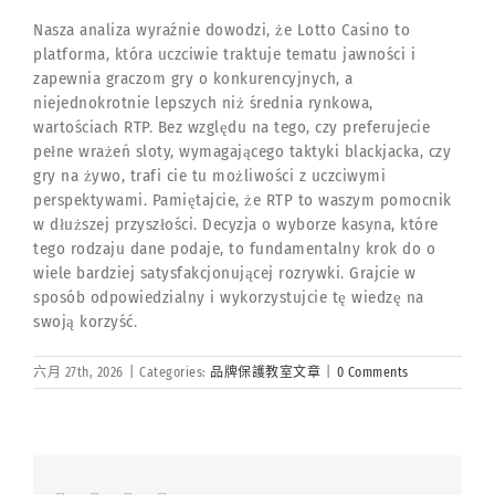
Nasza analiza wyraźnie dowodzi, że Lotto Casino to
platforma, która uczciwie traktuje tematu jawności i
zapewnia graczom gry o konkurencyjnych, a
niejednokrotnie lepszych niż średnia rynkowa,
wartościach RTP. Bez względu na tego, czy preferujecie
pełne wrażeń sloty, wymagającego taktyki blackjacka, czy
gry na żywo, trafi cie tu możliwości z uczciwymi
perspektywami. Pamiętajcie, że RTP to waszym pomocnik
w dłuższej przyszłości. Decyzja o wyborze kasyna, które
tego rodzaju dane podaje, to fundamentalny krok do o
wiele bardziej satysfakcjonującej rozrywki. Grajcie w
sposób odpowiedzialny i wykorzystujcie tę wiedzę na
swoją korzyść.
六月 27th, 2026
|
Categories:
品牌保護教室文章
|
0 Comments