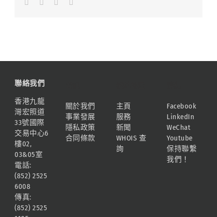
Facebook
LinkedIn
Whatsapp
Email
聯絡我們
資訊
網站地圖
連結
香港九龍
關於我們
主頁
Facebook
灣宏照道
事業發展
服務
LinkedIn
33號國際
隱私政策
新聞
WeChat
交易中心6
合同條款
WHOIS 查
Youtube
樓02,
詢
保持聯繫
03&05室
我們！
電話:
(852) 2525
6008
傳真:
(852) 2525