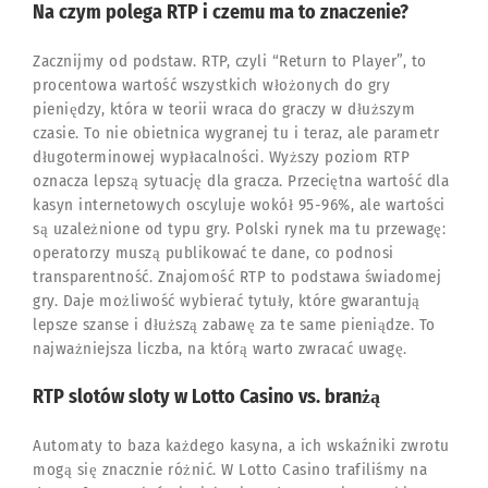
Na czym polega RTP i czemu ma to znaczenie?
Zacznijmy od podstaw. RTP, czyli “Return to Player”, to
procentowa wartość wszystkich włożonych do gry
pieniędzy, która w teorii wraca do graczy w dłuższym
czasie. To nie obietnica wygranej tu i teraz, ale parametr
długoterminowej wypłacalności. Wyższy poziom RTP
oznacza lepszą sytuację dla gracza. Przeciętna wartość dla
kasyn internetowych oscyluje wokół 95-96%, ale wartości
są uzależnione od typu gry. Polski rynek ma tu przewagę:
operatorzy muszą publikować te dane, co podnosi
transparentność. Znajomość RTP to podstawa świadomej
gry. Daje możliwość wybierać tytuły, które gwarantują
lepsze szanse i dłuższą zabawę za te same pieniądze. To
najważniejsza liczba, na którą warto zwracać uwagę.
RTP slotów sloty w Lotto Casino vs. branżą
Automaty to baza każdego kasyna, a ich wskaźniki zwrotu
mogą się znacznie różnić. W Lotto Casino trafiliśmy na