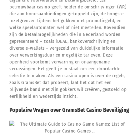
algemene voorwaarden en betalingsbeleid. Een
betrouwbaar casino geeft helder de omschrijvingen (WR)
die aan bonusaanbiedingen gekoppeld zijn, de hoogste
inzetgrenzen tijdens het gokken met promotiegeld, en
welke speelautomaten wel of niet meetellen. Bovendien
zijn de betaalmogelijkheden die in Nederland worden
gepresenteerd – zoals iDEAL, bankoverschrijving en
diverse e-wallets – vergezeld van duidelijke informatie
over verwerkingsduur en mogelijke tarieven. Deze
openheid voorkomt verwarring en onaangename
verrassingen. Het geeft je in staat om een doordachte
selectie te maken. Als een casino open is over de regels,
zoals GramsBet dat probeert, laat het dat het een
blijvende band met zijn gokkers wil creëren, gestoeld op
eerlijkheid en wederzijds inzicht.
Populaire Vragen over GramsBet Casino Beveiliging