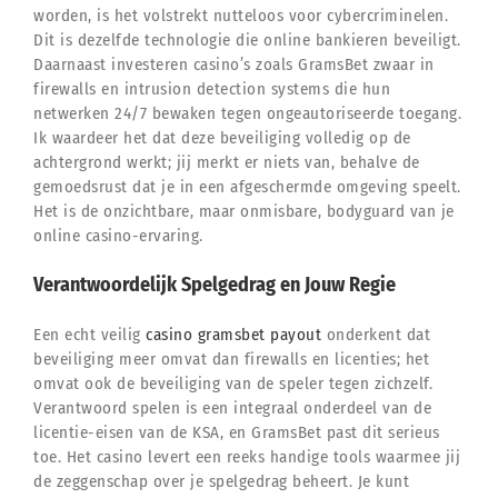
worden, is het volstrekt nutteloos voor cybercriminelen.
Dit is dezelfde technologie die online bankieren beveiligt.
Daarnaast investeren casino’s zoals GramsBet zwaar in
firewalls en intrusion detection systems die hun
netwerken 24/7 bewaken tegen ongeautoriseerde toegang.
Ik waardeer het dat deze beveiliging volledig op de
achtergrond werkt; jij merkt er niets van, behalve de
gemoedsrust dat je in een afgeschermde omgeving speelt.
Het is de onzichtbare, maar onmisbare, bodyguard van je
online casino-ervaring.
Verantwoordelijk Spelgedrag en Jouw Regie
Een echt veilig
casino gramsbet payout
onderkent dat
beveiliging meer omvat dan firewalls en licenties; het
omvat ook de beveiliging van de speler tegen zichzelf.
Verantwoord spelen is een integraal onderdeel van de
licentie-eisen van de KSA, en GramsBet past dit serieus
toe. Het casino levert een reeks handige tools waarmee jij
de zeggenschap over je spelgedrag beheert. Je kunt