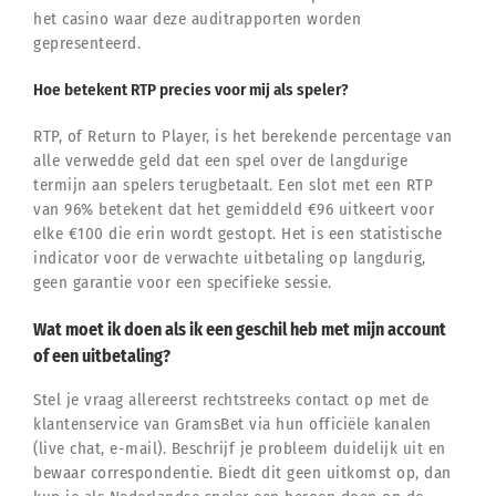
het casino waar deze auditrapporten worden
gepresenteerd.
Hoe betekent RTP precies voor mij als speler?
RTP, of Return to Player, is het berekende percentage van
alle verwedde geld dat een spel over de langdurige
termijn aan spelers terugbetaalt. Een slot met een RTP
van 96% betekent dat het gemiddeld €96 uitkeert voor
elke €100 die erin wordt gestopt. Het is een statistische
indicator voor de verwachte uitbetaling op langdurig,
geen garantie voor een specifieke sessie.
Wat moet ik doen als ik een geschil heb met mijn account
of een uitbetaling?
Stel je vraag allereerst rechtstreeks contact op met de
klantenservice van GramsBet via hun officiële kanalen
(live chat, e-mail). Beschrijf je probleem duidelijk uit en
bewaar correspondentie. Biedt dit geen uitkomst op, dan