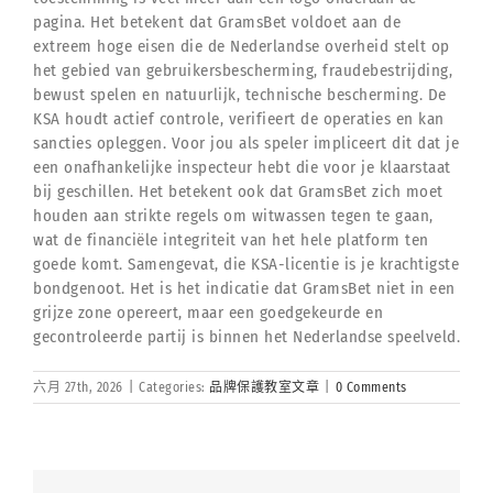
pagina. Het betekent dat GramsBet voldoet aan de
extreem hoge eisen die de Nederlandse overheid stelt op
het gebied van gebruikersbescherming, fraudebestrijding,
bewust spelen en natuurlijk, technische bescherming. De
KSA houdt actief controle, verifieert de operaties en kan
sancties opleggen. Voor jou als speler impliceert dit dat je
een onafhankelijke inspecteur hebt die voor je klaarstaat
bij geschillen. Het betekent ook dat GramsBet zich moet
houden aan strikte regels om witwassen tegen te gaan,
wat de financiële integriteit van het hele platform ten
goede komt. Samengevat, die KSA-licentie is je krachtigste
bondgenoot. Het is het indicatie dat GramsBet niet in een
grijze zone opereert, maar een goedgekeurde en
gecontroleerde partij is binnen het Nederlandse speelveld.
六月 27th, 2026
|
Categories:
品牌保護教室文章
|
0 Comments