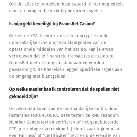
Om dit alles te bundelen, beantwoord ik hier nog enkele
concrete vragen die vaak bij bezoekers spelen.
Is mijn geld beveiligd bij GramsBet Casino?
Gezien de KSA-licentie, de sterke encryptie en de
noodzakelijke scheiding van klantgelden van de
operationele middelen van het casino, kan je ervan
vertrouwen dat je financiële transacties en saldo bij
GramsBet met de hoogste standaarden worden
gewaarborgd. De KSA-eisen leggen specifieke regels aan
de omgang met klantgelden.
Op welke manier kan ik controleren dat de spellen niet
geknoeid zijn?
De zekerheid komt van de onafhankelijke audits door
instanties zoals eCOGRA. Deze testen de RNG (Random
Number Generator) en verifiëren of het gepubliceerde
RTP-percentage overeenkomt. Je kunt vaak kijken naar
een ‘Fairness’ of ‘Certificaten’ sectie op de website van