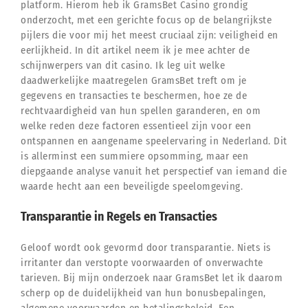
platform. Hierom heb ik GramsBet Casino grondig
onderzocht, met een gerichte focus op de belangrijkste
pijlers die voor mij het meest cruciaal zijn: veiligheid en
eerlijkheid. In dit artikel neem ik je mee achter de
schijnwerpers van dit casino. Ik leg uit welke
daadwerkelijke maatregelen GramsBet treft om je
gegevens en transacties te beschermen, hoe ze de
rechtvaardigheid van hun spellen garanderen, en om
welke reden deze factoren essentieel zijn voor een
ontspannen en aangename speelervaring in Nederland. Dit
is allerminst een summiere opsomming, maar een
diepgaande analyse vanuit het perspectief van iemand die
waarde hecht aan een beveiligde speelomgeving.
Transparantie in Regels en Transacties
Geloof wordt ook gevormd door transparantie. Niets is
irritanter dan verstopte voorwaarden of onverwachte
tarieven. Bij mijn onderzoek naar GramsBet let ik daarom
scherp op de duidelijkheid van hun bonusbepalingen,