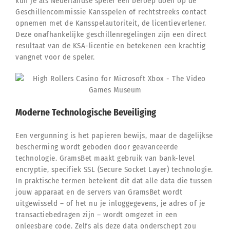
kun je als Nederlandse speler een beroep doen op de
Geschillencommissie Kansspelen of rechtstreeks contact
opnemen met de Kansspelautoriteit, de licentieverlener.
Deze onafhankelijke geschillenregelingen zijn een direct
resultaat van de KSA-licentie en betekenen een krachtig
vangnet voor de speler.
Moderne Technologische Beveiliging
Een vergunning is het papieren bewijs, maar de dagelijkse
bescherming wordt geboden door geavanceerde
technologie. GramsBet maakt gebruik van bank-level
encryptie, specifiek SSL (Secure Socket Layer) technologie.
In praktische termen betekent dit dat alle data die tussen
jouw apparaat en de servers van GramsBet wordt
uitgewisseld – of het nu je inloggegevens, je adres of je
transactiebedragen zijn – wordt omgezet in een
onleesbare code. Zelfs als deze data onderschept zou