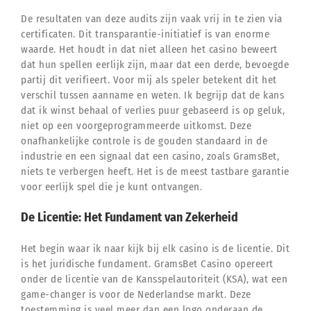
De resultaten van deze audits zijn vaak vrij in te zien via
certificaten. Dit transparantie-initiatief is van enorme
waarde. Het houdt in dat niet alleen het casino beweert
dat hun spellen eerlijk zijn, maar dat een derde, bevoegde
partij dit verifieert. Voor mij als speler betekent dit het
verschil tussen aanname en weten. Ik begrijp dat de kans
dat ik winst behaal of verlies puur gebaseerd is op geluk,
niet op een voorgeprogrammeerde uitkomst. Deze
onafhankelijke controle is de gouden standaard in de
industrie en een signaal dat een casino, zoals GramsBet,
niets te verbergen heeft. Het is de meest tastbare garantie
voor eerlijk spel die je kunt ontvangen.
De Licentie: Het Fundament van Zekerheid
Het begin waar ik naar kijk bij elk casino is de licentie. Dit
is het juridische fundament. GramsBet Casino opereert
onder de licentie van de Kansspelautoriteit (KSA), wat een
game-changer is voor de Nederlandse markt. Deze
toestemming is veel meer dan een logo onderaan de