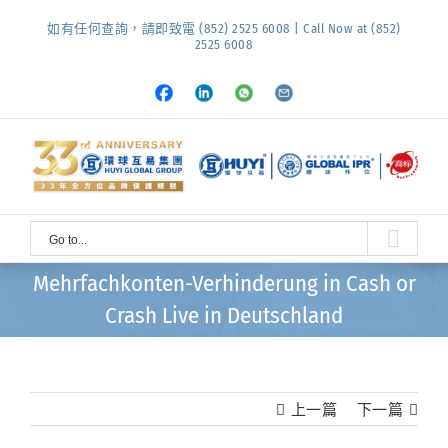
Skip
如有任何查詢，請即致電 (852) 2525 6008 | Call Now at (852)
to
2525 6008
content
Facebook
LinkedIn
Whatsapp
Email
Go to...
Mehrfachkonten-Verhinderung in Cash or
Crash Live in Deutschland
上一篇
下一篇