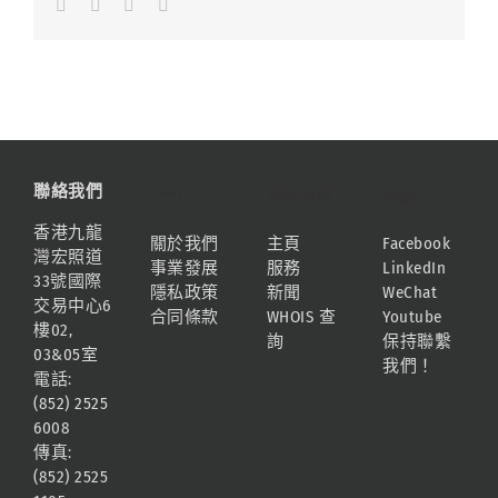
Facebook
LinkedIn
Whatsapp
Email
聯絡我們
資訊
網站地圖
連結
香港九龍
關於我們
主頁
Facebook
灣宏照道
事業發展
服務
LinkedIn
33號國際
隱私政策
新聞
WeChat
交易中心6
合同條款
WHOIS 查
Youtube
樓02,
詢
保持聯繫
03&05室
我們！
電話:
(852) 2525
6008
傳真:
(852) 2525