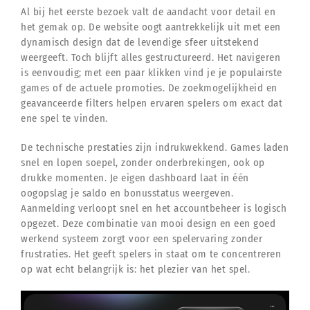
Al bij het eerste bezoek valt de aandacht voor detail en
het gemak op. De website oogt aantrekkelijk uit met een
dynamisch design dat de levendige sfeer uitstekend
weergeeft. Toch blijft alles gestructureerd. Het navigeren
is eenvoudig; met een paar klikken vind je je populairste
games of de actuele promoties. De zoekmogelijkheid en
geavanceerde filters helpen ervaren spelers om exact dat
ene spel te vinden.
De technische prestaties zijn indrukwekkend. Games laden
snel en lopen soepel, zonder onderbrekingen, ook op
drukke momenten. Je eigen dashboard laat in één
oogopslag je saldo en bonusstatus weergeven.
Aanmelding verloopt snel en het accountbeheer is logisch
opgezet. Deze combinatie van mooi design en een goed
werkend systeem zorgt voor een spelervaring zonder
frustraties. Het geeft spelers in staat om te concentreren
op wat echt belangrijk is: het plezier van het spel.