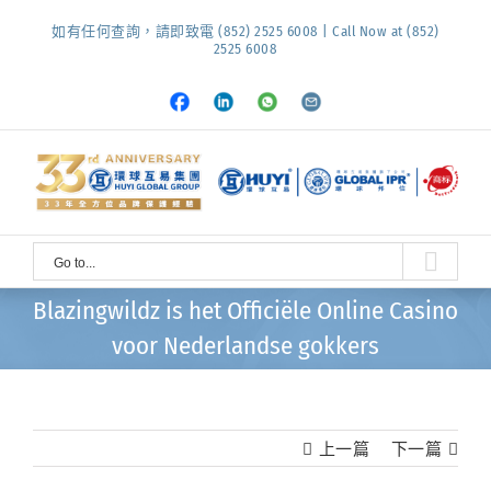
Skip
如有任何查詢，請即致電 (852) 2525 6008 | Call Now at (852)
to
2525 6008
content
Facebook
LinkedIn
Whatsapp
Email
Go to...
Blazingwildz is het Officiële Online Casino
voor Nederlandse gokkers
上一篇
下一篇