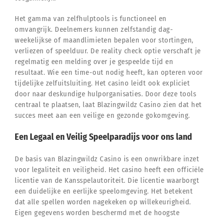
Het gamma van zelfhulptools is functioneel en
omvangrijk. Deelnemers kunnen zelfstandig dag-
weekelijkse of maandlimieten bepalen voor stortingen,
verliezen of speelduur. De reality check optie verschaft je
regelmatig een melding over je gespeelde tijd en
resultaat. Wie een time-out nodig heeft, kan opteren voor
tijdelijke zelfuitsluiting. Het casino leidt ook expliciet
door naar deskundige hulporganisaties. Door deze tools
centraal te plaatsen, laat Blazingwildz Casino zien dat het
succes meet aan een veilige en gezonde gokomgeving.
Een Legaal en Veilig Speelparadijs voor ons land
De basis van Blazingwildz Casino is een onwrikbare inzet
voor legaliteit en veiligheid. Het casino heeft een officiële
licentie van de Kansspelautoriteit. Die licentie waarborgt
een duidelijke en eerlijke speelomgeving. Het betekent
dat alle spellen worden nagekeken op willekeurigheid.
Eigen gegevens worden beschermd met de hoogste