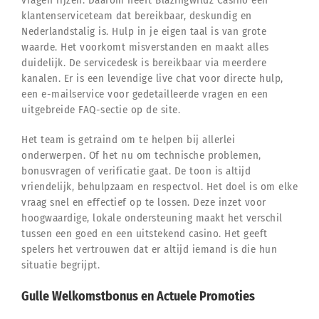
klantenserviceteam dat bereikbaar, deskundig en
Nederlandstalig is. Hulp in je eigen taal is van grote
waarde. Het voorkomt misverstanden en maakt alles
duidelijk. De servicedesk is bereikbaar via meerdere
kanalen. Er is een levendige live chat voor directe hulp,
een e-mailservice voor gedetailleerde vragen en een
uitgebreide FAQ-sectie op de site.
Het team is getraind om te helpen bij allerlei
onderwerpen. Of het nu om technische problemen,
bonusvragen of verificatie gaat. De toon is altijd
vriendelijk, behulpzaam en respectvol. Het doel is om elke
vraag snel en effectief op te lossen. Deze inzet voor
hoogwaardige, lokale ondersteuning maakt het verschil
tussen een goed en een uitstekend casino. Het geeft
spelers het vertrouwen dat er altijd iemand is die hun
situatie begrijpt.
Gulle Welkomstbonus en Actuele Promoties