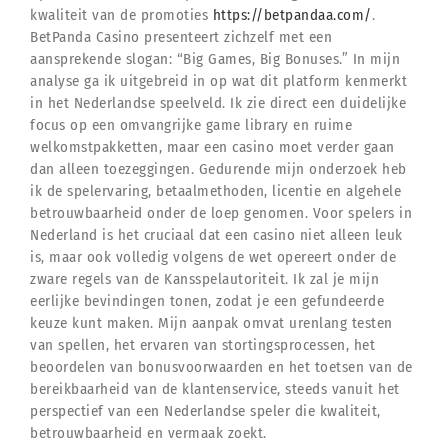
kwaliteit van de promoties
https://betpandaa.com/
.
BetPanda Casino presenteert zichzelf met een
aansprekende slogan: “Big Games, Big Bonuses.” In mijn
analyse ga ik uitgebreid in op wat dit platform kenmerkt
in het Nederlandse speelveld. Ik zie direct een duidelijke
focus op een omvangrijke game library en ruime
welkomstpakketten, maar een casino moet verder gaan
dan alleen toezeggingen. Gedurende mijn onderzoek heb
ik de spelervaring, betaalmethoden, licentie en algehele
betrouwbaarheid onder de loep genomen. Voor spelers in
Nederland is het cruciaal dat een casino niet alleen leuk
is, maar ook volledig volgens de wet opereert onder de
zware regels van de Kansspelautoriteit. Ik zal je mijn
eerlijke bevindingen tonen, zodat je een gefundeerde
keuze kunt maken. Mijn aanpak omvat urenlang testen
van spellen, het ervaren van stortingsprocessen, het
beoordelen van bonusvoorwaarden en het toetsen van de
bereikbaarheid van de klantenservice, steeds vanuit het
perspectief van een Nederlandse speler die kwaliteit,
betrouwbaarheid en vermaak zoekt.