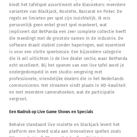
biedt het tafelspel assortiment alle klassiekers: meerdere
varianten van Blackjack, Roulette, Baccarat en Poker. De
regels en limieten per spel zijn inzichtelijk. Ik mis
persoonlijk geen enkel groot spel mankeert, wat
impliceert dat BetPanda een zeer complete collectie heeft
die meedingt met de grootste namen in de industrie. De
software draait stabiel zonder haperingen, wat essentieel
is voor een vlotte speelsessie. Een bijzondere categorie
die ik wil uitlichten is de live dealer sectie, waar BetPanda
echt excelleert. Bij het openen van een live tafel word je
ondergedompeld in een studio-omgeving met
professionele, vriendelijke dealers die in het Nederlands
communiceren. Het streamen vindt plaats in HD-kwaliteit
en met meerdere camerahoeken, wat de participatie
vergroot.
Een Nadruk op Live Game Shows en Specials
Behalve standaard live roulette en blackjack levert het
platform een breed scala aan innovatieve spellen zoals