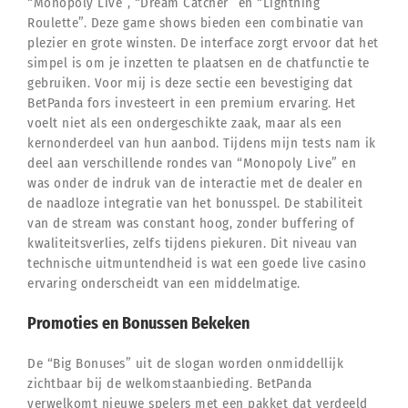
“Monopoly Live”, “Dream Catcher” en “Lightning
Roulette”. Deze game shows bieden een combinatie van
plezier en grote winsten. De interface zorgt ervoor dat het
simpel is om je inzetten te plaatsen en de chatfunctie te
gebruiken. Voor mij is deze sectie een bevestiging dat
BetPanda fors investeert in een premium ervaring. Het
voelt niet als een ondergeschikte zaak, maar als een
kernonderdeel van hun aanbod. Tijdens mijn tests nam ik
deel aan verschillende rondes van “Monopoly Live” en
was onder de indruk van de interactie met de dealer en
de naadloze integratie van het bonusspel. De stabiliteit
van de stream was constant hoog, zonder buffering of
kwaliteitsverlies, zelfs tijdens piekuren. Dit niveau van
technische uitmuntendheid is wat een goede live casino
ervaring onderscheidt van een middelmatige.
Promoties en Bonussen Bekeken
De “Big Bonuses” uit de slogan worden onmiddellijk
zichtbaar bij de welkomstaanbieding. BetPanda
verwelkomt nieuwe spelers met een pakket dat verdeeld