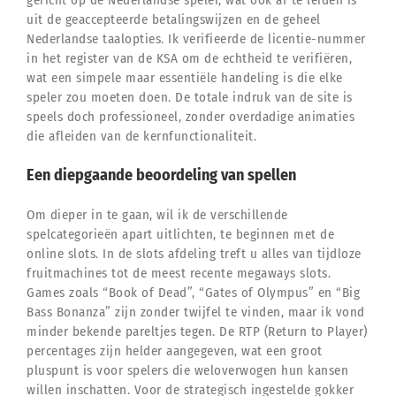
uit de geaccepteerde betalingswijzen en de geheel
Nederlandse taalopties. Ik verifieerde de licentie-nummer
in het register van de KSA om de echtheid te verifiëren,
wat een simpele maar essentiële handeling is die elke
speler zou moeten doen. De totale indruk van de site is
speels doch professioneel, zonder overdadige animaties
die afleiden van de kernfunctionaliteit.
Een diepgaande beoordeling van spellen
Om dieper in te gaan, wil ik de verschillende
spelcategorieën apart uitlichten, te beginnen met de
online slots. In de slots afdeling treft u alles van tijdloze
fruitmachines tot de meest recente megaways slots.
Games zoals “Book of Dead”, “Gates of Olympus” en “Big
Bass Bonanza” zijn zonder twijfel te vinden, maar ik vond
minder bekende pareltjes tegen. De RTP (Return to Player)
percentages zijn helder aangegeven, wat een groot
pluspunt is voor spelers die weloverwogen hun kansen
willen inschatten. Voor de strategisch ingestelde gokker