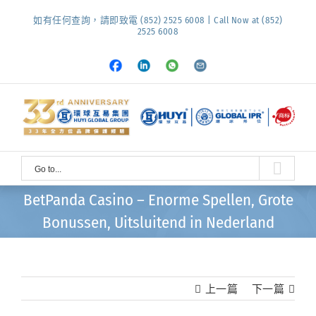
Skip
如有任何查詢，請即致電 (852) 2525 6008 | Call Now at (852)
to
2525 6008
content
Facebook
LinkedIn
Whatsapp
Email
Go to...
BetPanda Casino – Enorme Spellen, Grote
Bonussen, Uitsluitend in Nederland
上一篇
下一篇