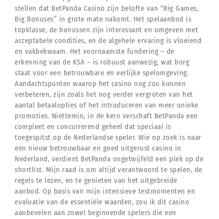
stellen dat BetPanda Casino zijn belofte van “Big Games,
Big Bonuses” in grote mate nakomt. Het spelaanbod is
topklasse, de bonussen zijn interessant en omgeven met
acceptabele condities, en de algehele ervaring is vloeiend
en vakbekwaam. Het voornaamste fundering – de
erkenning van de KSA – is robuust aanwezig, wat borg
staat voor een betrouwbare en eerlijke spelomgeving.
Aandachtspunten waarop het casino nog zou kunnen
verbeteren, zijn zoals het nog verder vergroten van het
aantal betaalopties of het introduceren van meer unieke
promoties. Niettemin, in de kern verschaft BetPanda een
compleet en concurrerend geheel dat speciaal is
toegespitst op de Nederlandse speler. Wie op zoek is naar
een nieuw betrouwbaar en goed uitgerust casino in
Nederland, verdient BetPanda ongetwijfeld een plek op de
shortlist. Mijn raad is om altijd verantwoord te spelen, de
regels te lezen, en te genieten van het uitgebreide
aanbod. Op basis van mijn intensieve testmomenten en
evaluatie van de essentiële waarden, zou ik dit casino
aanbevelen aan zowel beginnende spelers die een