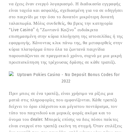
να έχεις έναν ενεργό λογαριασμό. Η διαδικασία εγγραφής
είναι ταχεία και ασφαλής, σχεδιασμένη για να σε οδηγήσει
στο παιχνίδι με την όσο το δυνατόν μικρότερη δυνατή
ταλαιπωρία. Μόλις συνδεθείς, θα βρεις την κατηγορία
“Live Casino” ή “Ζωντανό Καζίνο” ευδιάκριτα
επισημασμένη στην κύρια πλοήγηση της ιστοσελίδας ή της
εφαρμογής. Κάνοντας κλικ πάνω της, θα μεταφερθείς στην
κύρια πλατφόρμα όπου όλα τα ζωντανά παιχνίδια
παρουσιάζονται σε πραγματικό χρόνο, συχνά με μια μικρή
προεπισκόπηση της τρέχουσας δράσης σε κάθε τραπέζι.
Πριν μπεις σε ένα τραπέζι, είναι χρήσιμο να ρίξεις μια
ματιά στις πληροφορίες που εμφανίζονται. Κάθε τραπέζι
δείχνει το όριο ελάχιστου και μέγιστου ποντάρισμα, τον
τύπο του παιχνιδιού και μερικές φορές ακόμα και το
όνομα του dealer. Μπορείς επίσης να δεις πόσοι παίκτες
είναι ενεργοί στο τραπέζι εκείνη τη στιγμή. Όταν επιλέξεις