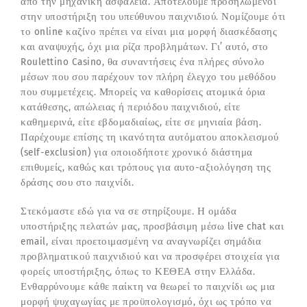
από την μηχανική ασφάλεια. Αποτελούμε προσηλωμένοι
στην υποστήριξη του υπεύθυνου παιχνιδιού. Νομίζουμε ότι
το online καζίνο πρέπει να είναι μια μορφή διασκέδασης
και αναψυχής, όχι μια ρίζα προβλημάτων. Γι’ αυτό, στο
Roulettino Casino, θα συναντήσεις ένα πλήρες σύνολο
μέσων που σου παρέχουν τον πλήρη έλεγχο του μεθόδου
που συμμετέχεις. Μπορείς να καθορίσεις ατομικά όρια
κατάθεσης, απώλειας ή περιόδου παιχνιδιού, είτε
καθημερινά, είτε εβδομαδιαίως, είτε σε μηνιαία βάση.
Παρέχουμε επίσης τη ικανότητα αυτόματου αποκλεισμού
(self-exclusion) για οποιοδήποτε χρονικό διάστημα
επιθυμείς, καθώς και τρόπους για αυτο-αξιολόγηση της
δράσης σου στο παιχνίδι.
Στεκόμαστε εδώ για να σε στηρίξουμε. Η ομάδα
υποστήριξης πελατών μας, προσβάσιμη μέσω live chat και
email, είναι προετοιμασμένη να αναγνωρίζει σημάδια
προβληματικού παιχνιδιού και να προσφέρει στοιχεία για
φορείς υποστήριξης, όπως το ΚΕΘΕΑ στην Ελλάδα.
Ενθαρρύνουμε κάθε παίκτη να θεωρεί το παιχνίδι ως μια
μορφή ψυχαγωγίας με προϋπολογισμό, όχι ως τρόπο να