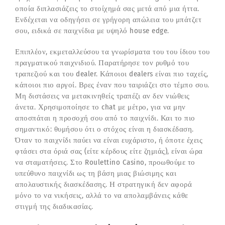
οποία διπλασιάζεις το στοίχημά σας μετά από μια ήττα.
Ενδέχεται να οδηγήσει σε γρήγορη απώλεια του μπάτζετ
σου, ειδικά σε παιχνίδια με υψηλό house edge.
Επιπλέον, εκμεταλλεύσου τα γνωρίσματα του του ίδιου του
πραγματικού παιχνιδιού. Παρατήρησε τον ρυθμό του
τραπεζιού και του dealer. Κάποιοι dealers είναι πιο ταχείς,
κάποιοι πιο αργοί. Βρες έναν που ταιριάζει στο τέμπο σου.
Μη διστάσεις να μετακινηθείς τραπέζι αν δεν νιώθεις
άνετα. Χρησιμοποίησε το chat με μέτρο, για να μην
αποσπάται η προσοχή σου από το παιχνίδι. Και το πιο
σημαντικό: θυμήσου ότι ο στόχος είναι η διασκέδαση.
Όταν το παιχνίδι παύει να είναι ευχάριστο, ή όποτε έχεις
φτάσει στα όριά σας (είτε κέρδους είτε ζημιάς), είναι ώρα
να σταματήσεις. Στο Roulettino Casino, προωθούμε το
υπεύθυνο παιχνίδι ως τη βάση μιας βιώσιμης και
απολαυστικής διασκέδασης. Η στρατηγική δεν αφορά
μόνο το να νικήσεις, αλλά το να απολαμβάνεις κάθε
στιγμή της διαδικασίας.