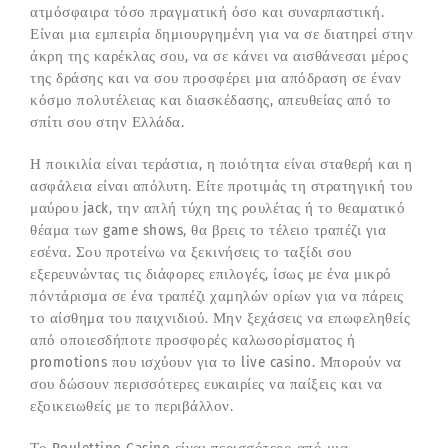
ατμόσφαιρα τόσο πραγματική όσο και συναρπαστική.
Είναι μια εμπειρία δημιουργημένη για να σε διατηρεί στην
άκρη της καρέκλας σου, να σε κάνει να αισθάνεσαι μέρος
της δράσης και να σου προσφέρει μια απόδραση σε έναν
κόσμο πολυτέλειας και διασκέδασης, απευθείας από το
σπίτι σου στην Ελλάδα.
Η ποικιλία είναι τεράστια, η ποιότητα είναι σταθερή και η
ασφάλεια είναι απόλυτη. Είτε προτιμάς τη στρατηγική του
μαύρου jack, την απλή τύχη της ρουλέτας ή το θεαματικό
θέαμα των game shows, θα βρεις το τέλειο τραπέζι για
εσένα. Σου προτείνω να ξεκινήσεις το ταξίδι σου
εξερευνώντας τις διάφορες επιλογές, ίσως με ένα μικρό
πόντάρισμα σε ένα τραπέζι χαμηλών ορίων για να πάρεις
το αίσθημα του παιχνιδιού. Μην ξεχάσεις να επωφεληθείς
από οποιεσδήποτε προσφορές καλωσορίσματος ή
promotions που ισχύουν για το live casino. Μπορούν να
σου δώσουν περισσότερες ευκαιρίες να παίξεις και να
εξοικειωθείς με το περιβάλλον.