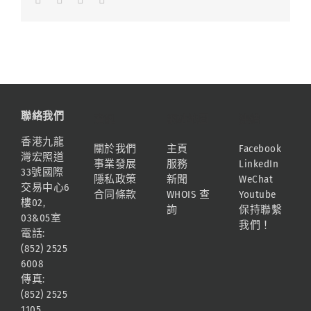
聯絡我們
資訊
網站地圖
連結
香港九龍
關於我們
主頁
Facebook
灣宏照道
事業發展
服務
LinkedIn
33號國際
隱私政策
新聞
WeChat
交易中心6
合同條款
WHOIS 查
Youtube
樓02,
詢
保持聯繫
03&05室
我們！
電話:
(852) 2525
6008
傳真:
(852) 2525
1105