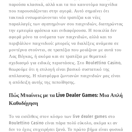
παρούσα κλασικά, αλλά και τα πιο καινοτόμα παιχνίδια
που παρουσιάζονται στην αγορά. Αυτό σημαίνει ότι
τακτικά ενσωματώνονται νέα τραπέζια και νέες
παραλλαγές των αγαπημένων σου παιχνιδιών, διατηρώντας
την εμπειρία φρέσκια και ενδιαφέρουσα. Η ποικιλία δεν
αφορά μόνο τα ονόματα των παιχνιδιών, αλλά και το
περιβάλλον παιχνιδιού: μπορείς να διαλέξεις ανάμεσα σε
μοντέρνα στούντιο, σε τραπέζια που μοιάζουν με αυτά του
Λας Βέγκας, ή ακόμα και σε τραπέζια με θεματικό
σχεδιασμό για ειδικές περιστάσεις. Στο Roulettino Casino,
θεωρούμε ότι η επιλογή είναι βασικό συστατικό της
απόλαυσης. Η πλατφόρμα ζωντανών παιχνιδιών μας είναι
η απόδειξη αυτής της πεποίθησης.
Πώς Μπαίνεις με τα Live Dealer Games: Μια Απλή
Καθοδήγηση
Το να εισέλθεις στον κόσμο των live dealer games στο
Roulettino Casino είναι πάρα πολύ εύκολο, ακόμα κι αν
δεν το έχεις επιχειρήσει ξανά. Το πρώτο βήμα είναι φυσικά