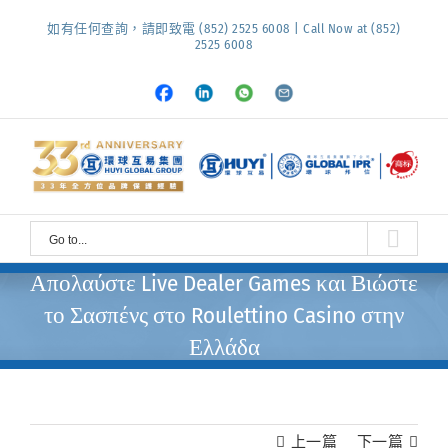
Skip
如有任何查詢，請即致電 (852) 2525 6008 | Call Now at (852)
to
2525 6008
content
Facebook
LinkedIn
Whatsapp
Email
Go to...
Απολαύστε Live Dealer Games και Βιώστε
το Σασπένς στο Roulettino Casino στην
Ελλάδα
上一篇
下一篇