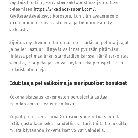
käyttäjä luo tilin, vahvistaa sähköpostinsa ja aloittaa
pelaamisen
https://24casinos-suomi.com/
.
Käyttäjäystävällisyys korostuu, kun tilin avaaminen ei
vaadi monimutkaisia askeleita, ja tieto on esitetty
selkeästi.
Sijoitus myöhemmin tarjontaan on harkittu: pelintarjoajat
ja pelien laatuun liittyvät valinnat pyritään pitämään
linjassa pelimaailman standardien kanssa. Tämä tarkoittaa
samalla, että pelaajat voivat löytää sekä peruspeli- että
erikoislaatupelejä.
Edut: laaja pelivalikoima ja monipuoliset bonukset
Kokonaiskatsaus kokemusten perusteella auttaa
muodostamaan realistisen kuvan.
Kilpailijoihin verrattuna 24 casino voi erottua suurella
pelikirjastollaan sekä mahdollisesti tarjotuilla bonuksilla,
mutta käytännön kokemukset voivat vaihdella.