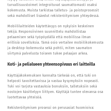
turvallisuustoimet integroituvat saumattomasti osaksi
kokemusta. Muista tarkistaa talletus- ja poistoprosessit
sekä mahdolliset lisäedut rekisteröitymisen yhteydessä.
Mobiililaitteiden käytettävyys on nykyisin keskeinen
tekijä. Responsiivinen suunnittelu mahdollistaa
pelaamisen sekä työpöydällä että mobiilissa ilman
erillisiä sovelluksia. Tämä osio vertailee mobiilikokemusta
ja desktop-kokemusta sekä pohtii, miten saumaton
siirtymä palvelusta toiseen tukee pelaajan arkea.
Koti- ja pelialueen yhteensopivuus eri laitteilla
Käyttäjäkokemuksen kannalta tärkeää on, että tuki on
helposti tavoitettavissa ja vastaa kysymyksiin nopeasti.
Tuki voi tarjota vastauksia bonuksiin, talletuksiin sekä
nostojen käsittelyyn liittyen. Käyttäjä tuntee olevansa osa
luotettavaa yhteisöä.
Rekisteröitymisen prosessi on perusasiat huomioiva: