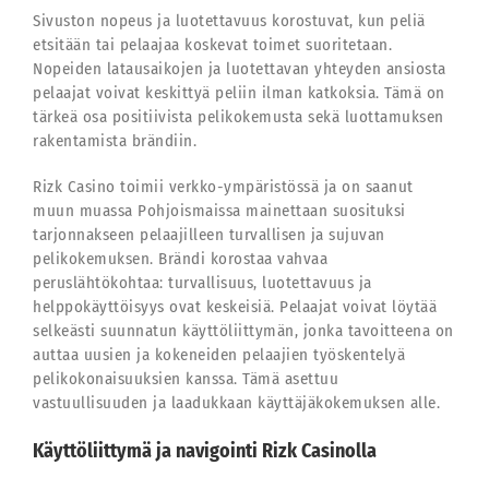
Sivuston nopeus ja luotettavuus korostuvat, kun peliä
etsitään tai pelaajaa koskevat toimet suoritetaan.
Nopeiden latausaikojen ja luotettavan yhteyden ansiosta
pelaajat voivat keskittyä peliin ilman katkoksia. Tämä on
tärkeä osa positiivista pelikokemusta sekä luottamuksen
rakentamista brändiin.
Rizk Casino toimii verkko-ympäristössä ja on saanut
muun muassa Pohjoismaissa mainettaan suosituksi
tarjonnakseen pelaajilleen turvallisen ja sujuvan
pelikokemuksen. Brändi korostaa vahvaa
peruslähtökohtaa: turvallisuus, luotettavuus ja
helppokäyttöisyys ovat keskeisiä. Pelaajat voivat löytää
selkeästi suunnatun käyttöliittymän, jonka tavoitteena on
auttaa uusien ja kokeneiden pelaajien työskentelyä
pelikokonaisuuksien kanssa. Tämä asettuu
vastuullisuuden ja laadukkaan käyttäjäkokemuksen alle.
Käyttöliittymä ja navigointi Rizk Casinolla