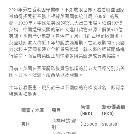
2021年還在香港固守業務？不如放眼世界，看看哪些國家
最值得拓展新業務！根據英國國家統計局（ONS）的數
據，2020年，中國是英國的第六大出口市場，價值307億
英鎊。中國還是英國的第四大進口貨物來源，價值490億
英鎊，也創歷史新高。自今年 1 月1 日正式脫離歐盟後，
英國隨即進入將近 1 年的脫歐過渡期，在這段期間，英國
力求和主要國家建立全新貿易協議，就未來的經貿關係進
行協商，而目前英國正加快腳步與美國達成貿易協議。
目前，英國在簽署脫歐後貿易協議的前五大目標分別為美
國、日本、澳洲、紐西蘭以及歐盟。
牛年新春優惠，現凡註冊以下國家的商標或域名，即可享
特別折扣優惠：
原價
新春優惠價
國家 / 地區
項目
(HKD)
(HKD)
商標申請1類
美國
$ 26,000
$18,888
別