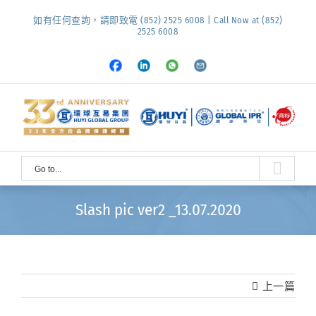
Skip
如有任何查詢，請即致電 (852) 2525 6008 | Call Now at (852)
to
2525 6008
content
Facebook
LinkedIn
Whatsapp
Email
Go to...
Slash pic ver2 _13.07.2020
上一篇