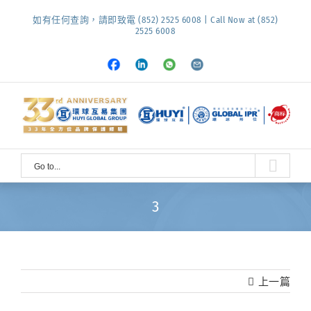
Skip
如有任何查詢，請即致電 (852) 2525 6008 | Call Now at (852)
to
2525 6008
content
Facebook
LinkedIn
Whatsapp
Email
Go to...
3
上一篇