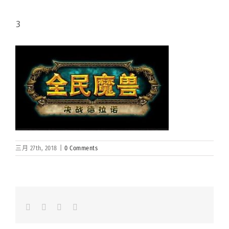
3
三月 27th, 2018
|
0 Comments
Facebook
LinkedIn
Whatsapp
Email