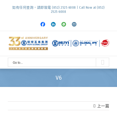
Skip
如有任何查詢，請即致電 (852) 2525 6008 | Call Now at (852)
to
2525 6008
content
Facebook
LinkedIn
Whatsapp
Email
Go to...
V6
上一篇