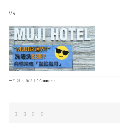
V6
一月 25th, 2018
|
0 Comments
Facebook
LinkedIn
Whatsapp
Email