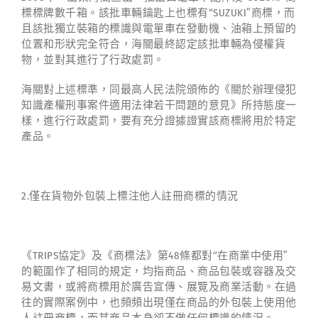
標標牌數千箱。該批車輛鑰匙上也標有“SUZUKI”商標，而
且該批獨立裝箱的標識與電單車在發動機、油箱上預留的
位置和形狀完全符合，海關最終認定該批車輛為侵權貨
物，並對其進行了行政處罰。
海關對上述標準，同最高人民法院頒佈的《關於辦理侵犯
知識產權刑事案件適用法律若干問題的意見》所持態度一
樣，進行行政處罰，要有充分證據證實該商標將用於特定
產品。
2.僅在貨物外包裝上標注他人註冊商標的情況
《TRIPS協定》及《商標法》第48條都對“在商業中使用”
的範圍作了相同的規定，均指商品、商品包裝或容器及交
易文書，或將商標用於廣告宣傳、展覽及商業活動。在過
往的實際案例中，也頻頻出現僅在商品的外包裝上使用他