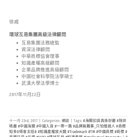
徐威
環球互易集團高級法律顧問
互易集團法務總監
資深法律顧問
中華商標協會理事
知識產權高級顧問
企業品牌推進高級顧問
中國社會科學院法學碩士
武漢大學法學博士
2017年11月22日
十一月 23rd, 2017
|
Categories:
網誌
|
Tags:
#海關扣貨真係好嚴 #除非
唔嚴 #中國海關 #中國入貨 #一帶一路 #品牌無難事_只怕慢過人 #商標
知多D唔會太低B #知識產權放大鏡 #Trademark #TM #中國商標 #商標 #