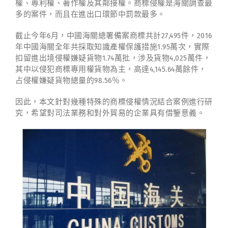
權、專利權、著作權及其鄰接權。商標侵權是海關調查最
多的案件，而且在進出口環節中罰款最多。
截止今年6月，中國海關總署備案商標共計27,495件，2016
年中國海關全年共採取知識產權保護措施1.95萬次，實際
扣留進出境侵權嫌疑貨物1.74萬批，涉及貨物4,025萬件，
其中以侵犯商標專用權貨物為主，高達4,145.64萬餘件，
占侵權嫌疑貨物總量的98.56％。
因此，本文針對幾種特殊的商標侵權情況結合案例進行研
究，希望對司法業務和對外貿易的企業具有借鑒意義。