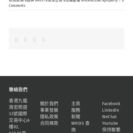
商標註冊 #品牌 #HUYI #環球互易 #知識產權 #Intellectual #property
|
0
Comments
Facebook
LinkedIn
Whatsapp
Email
聯絡我們
資訊
網站地圖
連結
香港九龍
關於我們
主頁
Facebook
灣宏照道
事業發展
服務
LinkedIn
33號國際
隱私政策
新聞
WeChat
交易中心6
合同條款
WHOIS 查
Youtube
樓02,
詢
保持聯繫