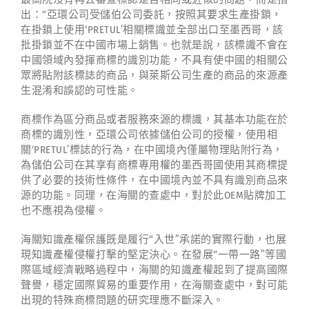
出：“亞環公司受儲伯公司委託，按照其要求生產掛鎖，
在掛鎖上使用‘PRETUL’相關標識並全部出口至墨西哥，該
批掛鎖並不在中國市場上銷售。也就是說，該標識不會在
中國領域內發揮商標的識別功能，不具有使中國的相關公
眾將貼附該標誌的商品，與萊斯公司生產的商品的來源產
生混淆和誤認的可性能。
商標作為區分商品或者服務來源的標識，其基本功能在於
商標的識別性，亞環公司依據儲伯公司的授權，使用相
關‘PRETUL’標誌的行為，在中國境內僅屬物理貼附行為，
為儲伯公司在其享有商標專用權的墨西哥國使用其商標提
供了必要的技術性條件，在中國境內並不具有識別商品來
源的功能。同理，在海關的查處中，對於此OEM貼牌加工
也不應視為侵權。
海關知識產權保護既是履行“入世”承諾的實際行動，也展
現知識產權侵權打擊的堅定決心。在發展“一帶一路”等國
際區域經濟戰略過程中，海關的知識產權起到了提高國際
聲譽，穩定國際貿易的重要作用，在海關查處中，對可能
出現的特殊商標問題的研究理應不斷深入。