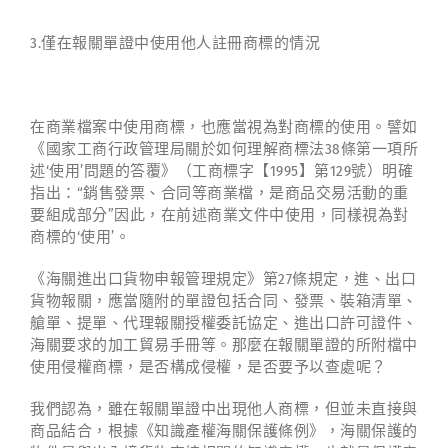
3.僅在報關單證中使用他人註冊商標的情況
在商業檔案中使用商標，也應當視為對商標的使用。譬如
《國家工商行政管理局關於如何理解商標法38條第一項所
述‘使用’問題的答覆》（工商標字【1995】第129號）明確
指出：“銷售發票、合同等商業檔，是商品交易活動的重
要組成部分”因此，在前述商業文件中使用，同樣視為對
商標的‘使用’。
《海關進出口貨物申報管理規定》第27條規定，進、出口
貨物報關，應當隨附的單證包括合同、發票、裝箱清單、
艙單、提單、代理報關授權委託協定、進出口許可證件、
海關要求的加工貿易手冊等。那麼在報關單證的所附檔中
使用侵權商標，是否構成侵權，是否要予以查處呢？
我們認為，雖在報關單證中出現他人商標，但並未直接與
商品結合，根據《知識產權海關保護條例》，海關保護的